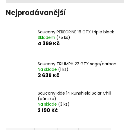
a
Nejprodávanější
j
í
t
Saucony PEREGRINE 16 GTX triple black
?
Skladem
(>5 ks)
4 399 Kč
Saucony TRIUMPH 22 GTX sage/carbon
HLEDAT
Na skladě
(1 ks)
3 639 Kč
D
Saucony Ride 14 Runshield Solar Chill
o
(pánske)
Na skladě
(3 ks)
p
2 190 Kč
o
r
u
Ř