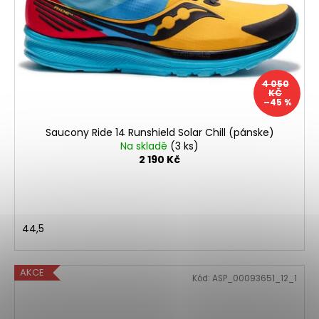
4 050
KČ
–45 %
Saucony Ride 14 Runshield Solar Chill (pánske)
Na skladě
(3 ks)
2 190 Kč
44,5
AKCE
Kód:
ASP_00093651_12_1