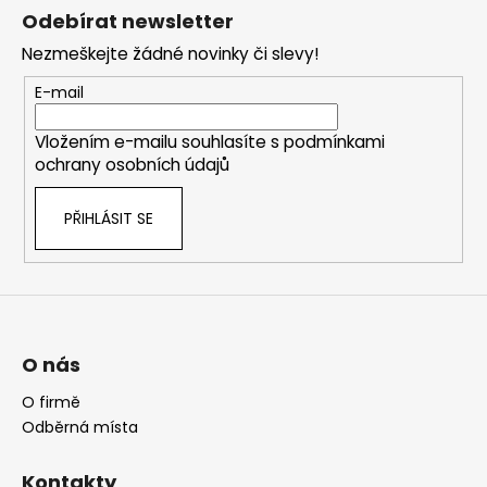
á
Odebírat newsletter
p
Nezmeškejte žádné novinky či slevy!
a
t
E-mail
í
Vložením e-mailu souhlasíte s
podmínkami
ochrany osobních údajů
PŘIHLÁSIT SE
O nás
O firmě
Odběrná místa
Kontakty