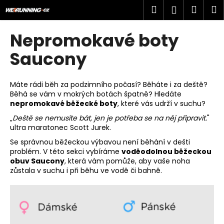
K
Přejít
Hledat
Náku
M
Přihlášen
na
o
obsah
Zpět
Zpět
košík
š
Nepromokavé boty
í
C
Saucony
k
o
p
Máte rádi běh za podzimního počasí? Běháte i za deště?
o
Běhá se vám v mokrých botách špatně? Hledáte
nepromokavé běžecké boty
, které vás udrží v suchu?
t
ř
„
Deště se nemusíte bát, jen je potřeba se na něj připravit.
"
ultra maratonec Scott Jurek.
e
Se správnou běžeckou výbavou není běhání v dešti
b
problém. V této sekci vybíráme
voděodolnou běžeckou
u
obuv Saucony
, která vám pomůže, aby vaše noha
j
zůstala v suchu i při běhu ve vodě či bahně.
e
t
e
n