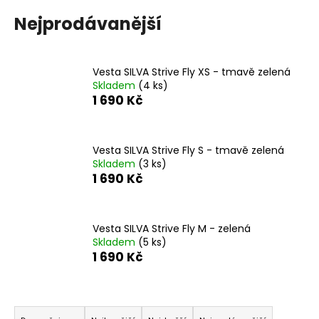
a
Nejprodávanější
j
í
t
Vesta SILVA Strive Fly XS - tmavě zelená
Skladem
(4 ks)
?
1 690 Kč
Vesta SILVA Strive Fly S - tmavě zelená
Skladem
(3 ks)
HLEDAT
1 690 Kč
D
Vesta SILVA Strive Fly M - zelená
o
Skladem
(5 ks)
1 690 Kč
p
o
r
Ř
u