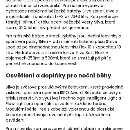
Sortiment Silva pokrývá veškeré potřeby trail běžců a
u
ultradistančních závodníků. Pro nošení výbavy a
hydratace nabízíme
běžecké batohy Silva
série Strive s
expandabilní konstrukcí 17+3 až 23+3 litry. Kdo preferuje
těsnější přilnutí k tělu, ocení
běžecké vesty Silva
, které
jsou o 32% lehčí než předchozí generace.
Pro městské běžce a kratší výběhy jsou ideální
ledvinky a
sportovní pásky Silva
– od minimalistického pásu Strive
Loop až po plnohodnotnou ledvinku Flex 10 s kapacitou 10
litrů. Hydrataci zajistí
měkké láhve Silva
Soft Flask v
objemech 250ml a 500ml, které se smršťují při pití a
perfektně zapadnou do kapes vest.
Osvětlení a doplňky pro noční běhy
Silva je světově proslulá svými čelovkami, které pravidelně
získávají prestižní ocenění ISPO Award.
Běžecké čelovky a
příslušenství Silva
využívají technologie Intelligent Light a
Flow Light pro optimální osvětlení každého terénu.
Modulární série Free s kabeláží vpletenou do elastické
čelenky představuje revoluční přístup k běžeckému
osvětlení.
Pro milovníky kombinovaných aktivit nabízíme
trekingové