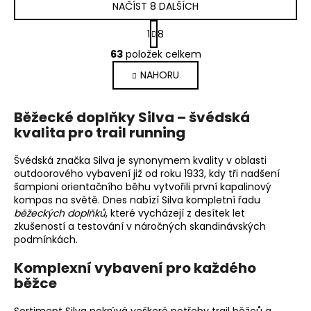
NAČÍST 8 DALŠÍCH
S
1
8
t
O
r
63
položek celkem
v
á
NAHORU
l
n
k
á
o
d
Běžecké doplňky Silva – švédská
v
a
kvalita pro trail running
á
c
n
í
í
Švédská značka Silva je synonymem kvality v oblasti
p
outdoorového vybavení již od roku 1933, kdy tři nadšení
r
šampioni orientačního běhu vytvořili první kapalinový
v
kompas na světě. Dnes nabízí Silva kompletní řadu
k
běžeckých doplňků
, které vycházejí z desítek let
zkušeností a testování v náročných skandinávských
y
podmínkách.
v
ý
Komplexní vybavení pro každého
p
běžce
i
s