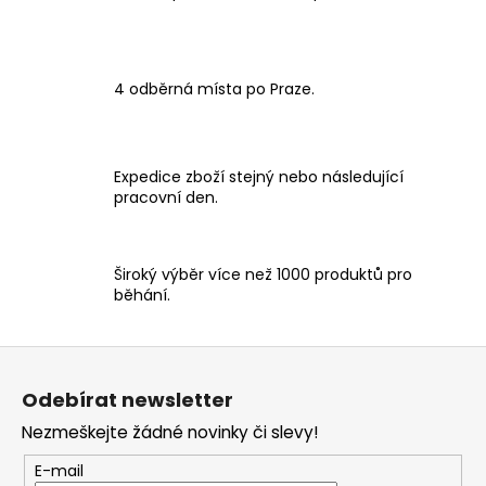
4 odběrná místa po Praze.
Expedice zboží stejný nebo následující
pracovní den.
Široký výběr více než 1000 produktů pro
běhání.
Z
á
Odebírat newsletter
p
Nezmeškejte žádné novinky či slevy!
a
t
E-mail