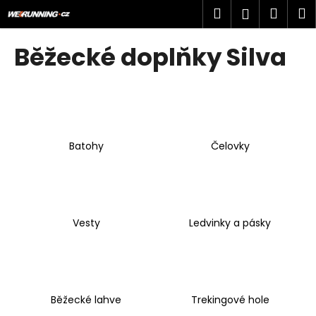
K
Přejít
Hledat
Náku
M
Přihlášen
na
o
obsah
Zpět
Zpět
košík
š
Běžecké doplňky Silva
í
C
k
o
p
o
Batohy
Čelovky
t
ř
e
b
u
Vesty
Ledvinky a pásky
j
e
t
e
Běžecké lahve
Trekingové hole
n