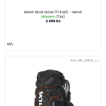
t
ů
Batoh SILVA Strive 17+3 M/L - černá
Skladem
(1 ks)
2 490 Kč
M/L
Kód:
CRF_24633_1_1