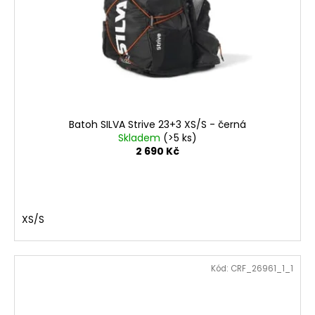
Batoh SILVA Strive 23+3 XS/S - černá
Skladem
(>5 ks)
2 690 Kč
XS/S
Kód:
CRF_26961_1_1