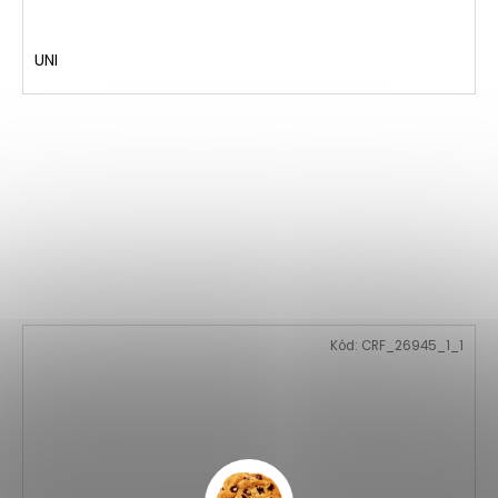
UNI
Kód:
CRF_26945_1_1