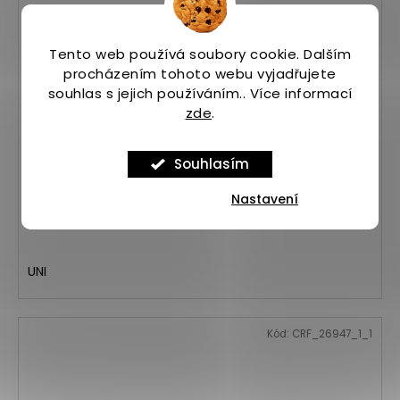
Tento web používá soubory cookie. Dalším
procházením tohoto webu vyjadřujete
souhlas s jejich používáním.. Více informací
zde
.
Čelovka SILVA Discover Yellow - žlutá
Souhlasím
Skladem
(>5 ks)
1 250 Kč
Nastavení
UNI
Kód:
CRF_26947_1_1