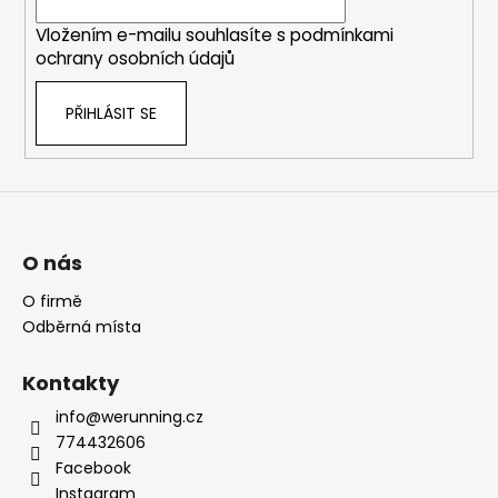
í
Vložením e-mailu souhlasíte s
podmínkami
ochrany osobních údajů
PŘIHLÁSIT SE
O nás
O firmě
Odběrná místa
Kontakty
info@werunning.cz
774432606
Facebook
Instagram