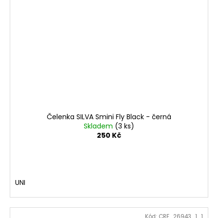
Čelenka SILVA Smini Fly Black - černá
Skladem
(3 ks)
250 Kč
UNI
Kód:
CRF_26943_1_1