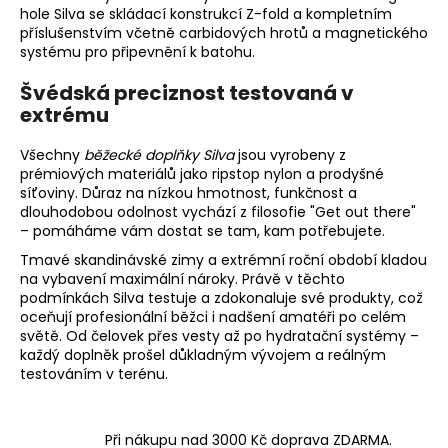
hole Silva
se skládací konstrukcí Z-fold a kompletním
příslušenstvím včetně carbidových hrotů a magnetického
systému pro připevnění k batohu.
Švédská preciznost testovaná v
extrému
Všechny
běžecké doplňky Silva
jsou vyrobeny z
prémiových materiálů jako ripstop nylon a prodyšné
síťoviny. Důraz na nízkou hmotnost, funkčnost a
dlouhodobou odolnost vychází z filosofie "Get out there"
– pomáháme vám dostat se tam, kam potřebujete.
Tmavé skandinávské zimy a extrémní roční období kladou
na vybavení maximální nároky. Právě v těchto
podmínkách Silva testuje a zdokonaluje své produkty, což
oceňují profesionální běžci i nadšení amatéři po celém
světě. Od
čelovek
přes
vesty
až po
hydratační systémy
–
každý doplněk prošel důkladným vývojem a reálným
testováním v terénu.
Při nákupu nad 3000 Kč doprava ZDARMA.