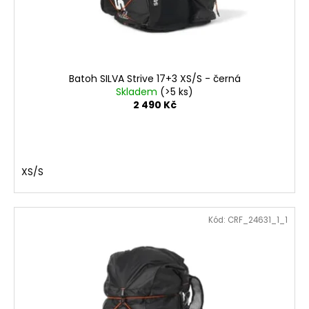
Batoh SILVA Strive 17+3 XS/S - černá
Skladem
(>5 ks)
2 490 Kč
XS/S
Kód:
CRF_24631_1_1