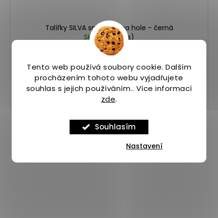
Talířky SILVA sněhové, na hole - černá
Skladem
(2 ks)
190 Kč
Tento web používá soubory cookie. Dalším
procházením tohoto webu vyjadřujete
souhlas s jejich používáním.. Více informací
UNI
zde
.
Souhlasím
Nastavení