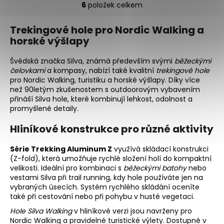
6
položek celkem
O
v
Trekingové hole pro Nordic Walking a
l
horské výšlapy
á
d
Švédská značka Silva, známá především svými
běžeckými
a
čelovkami
a kompasy, nabízí také kvalitní
trekingové hole
c
pro Nordic Walking, turistiku a horské výšlapy. Díky více
í
než 90letým zkušenostem s outdoorovým vybavením
p
přináší Silva hole, které kombinují lehkost, odolnost a
r
promyšlené detaily.
v
Hliníkové konstrukce pro různé aktivity
k
y
Série Trekking Aluminum Z
využívá skládací konstrukci
v
(Z-fold), která umožňuje rychlé složení holí do kompaktní
ý
velikosti. Ideální pro kombinaci s
běžeckými batohy
nebo
p
vestami Silva při trail running, kdy hole používáte jen na
i
vybraných úsecích. Systém rychlého skládání oceníte
s
také při cestování nebo při pohybu v husté vegetaci.
u
Hole Silva Walking
v hliníkové verzi jsou navrženy pro
Nordic Walking a pravidelné turistické výlety. Dostupné v