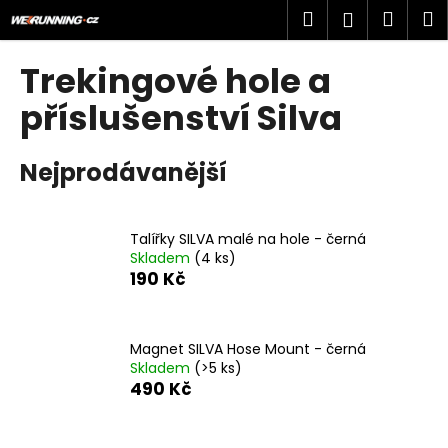
K
Přejít
Hledat
Náku
M
Přihlášen
na
o
obsah
Zpět
Zpět
košík
š
Trekingové hole a
í
C
příslušenství Silva
k
o
p
Nejprodávanější
o
t
ř
Talířky SILVA malé na hole - černá
Skladem
(4 ks)
e
190 Kč
b
u
j
Magnet SILVA Hose Mount - černá
e
Skladem
(>5 ks)
490 Kč
t
e
n