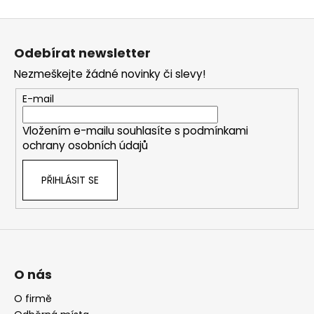
Z
á
Odebírat newsletter
p
Nezmeškejte žádné novinky či slevy!
a
t
E-mail
í
Vložením e-mailu souhlasíte s
podmínkami
ochrany osobních údajů
PŘIHLÁSIT SE
O nás
O firmě