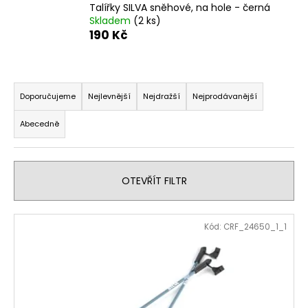
Talířky SILVA sněhové, na hole - černá
a
Skladem
(2 ks)
j
190 Kč
í
t
Ř
?
a
Doporučujeme
Nejlevnější
Nejdražší
Nejprodávanější
z
Abecedně
e
n
HLEDAT
í
OTEVŘÍT FILTR
p
r
D
V
o
Kód:
CRF_24650_1_1
o
ý
d
p
p
u
o
i
k
r
s
t
u