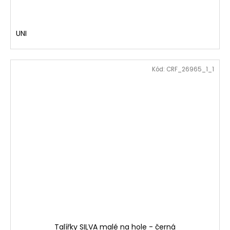
UNI
Kód:
CRF_26965_1_1
Talířky SILVA malé na hole - černá