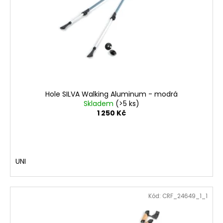
p
č
ů
u
r
j
o
e
d
m
u
e
k
t
BOTY
ů
CRAFT
Hole SILVA Walking Aluminum - modrá
ENDURANCE
Skladem
(>5 ks)
3
1 250 Kč
-
BÍLÁ
3
990
Kč
UNI
Kód:
CRF_24649_1_1