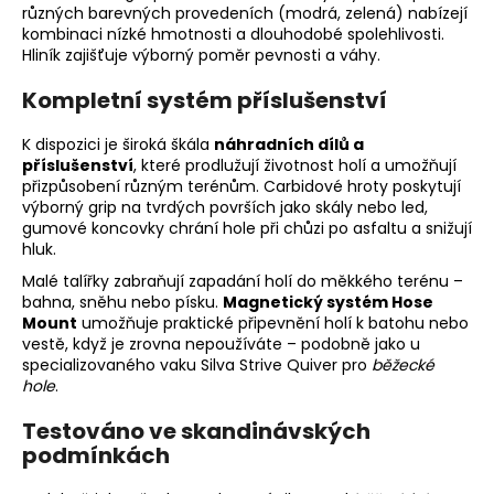
různých barevných provedeních (modrá, zelená) nabízejí
kombinaci nízké hmotnosti a dlouhodobé spolehlivosti.
Hliník zajišťuje výborný poměr pevnosti a váhy.
Kompletní systém příslušenství
K dispozici je široká škála
náhradních dílů a
příslušenství
, které prodlužují životnost holí a umožňují
přizpůsobení různým terénům. Carbidové hroty poskytují
výborný grip na tvrdých površích jako skály nebo led,
gumové koncovky chrání hole při chůzi po asfaltu a snižují
hluk.
Malé talířky zabraňují zapadání holí do měkkého terénu –
bahna, sněhu nebo písku.
Magnetický systém Hose
Mount
umožňuje praktické připevnění holí k batohu nebo
vestě, když je zrovna nepoužíváte – podobně jako u
specializovaného vaku Silva Strive Quiver pro
běžecké
hole
.
Testováno ve skandinávských
podmínkách