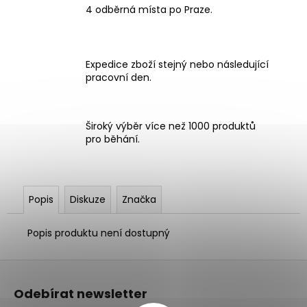
4 odběrná místa po Praze.
Expedice zboží stejný nebo následující
pracovní den.
Široký výběr více než 1000 produktů
pro běhání.
Popis
Diskuze
Značka
Popis produktu není dostupný
Z
á
Odebírat newsletter
p