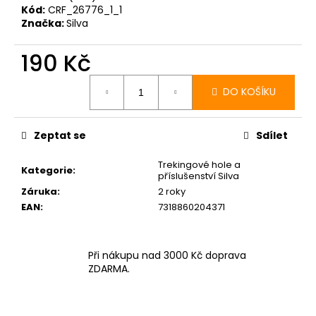
č
Kód:
CRF_26776_1_1
u
Značka:
Silva
j
e
190 Kč
m
Měrná
e
cena:
DO KOŠÍKU
BOTY
CRAFT
Zeptat se
Sdílet
PURE
TRAIL
Trekingové hole a
PRO
Kategorie
:
příslušenství Silva
-
Záruka
:
2 roky
ČERVENÁ
EAN
:
7318860204371
3
290
Kč
Při nákupu nad 3000 Kč doprava
ZDARMA.