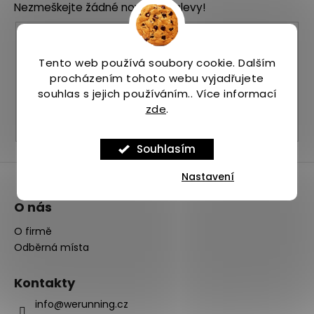
Nezmeškejte žádné novinky či slevy!
a
t
E-mail
í
Tento web používá soubory cookie. Dalším
Vložením e-mailu souhlasíte s
podmínkami
procházením tohoto webu vyjadřujete
ochrany osobních údajů
souhlas s jejich používáním.. Více informací
zde
.
PŘIHLÁSIT SE
Souhlasím
Nastavení
O nás
O firmě
Odběrná místa
Kontakty
info@werunning.cz