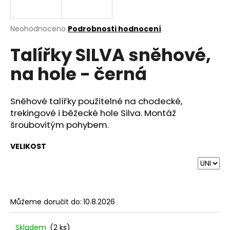
a
j
Průměrné
Neohodnoceno
Podrobnosti hodnocení
í
hodnocení
Talířky SILVA sněhové,
produktu
t
je
?
na hole - černá
0,0
z
5
hvězdiček.
Sněhové talířky použitelné na chodecké,
trekingové i běžecké hole Silva. Montáž
HLEDAT
šroubovitým pohybem.
VELIKOST
D
o
p
o
Můžeme doručit do:
10.8.2026
r
u
Skladem
(2 ks)