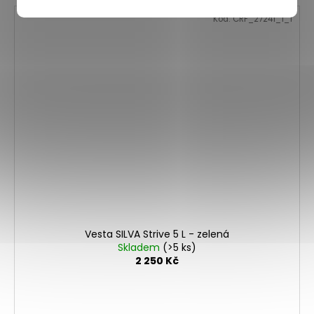
Kód:
CRF_27241_1_1
Vesta SILVA Strive 5 L - zelená
Skladem
(>5 ks)
2 250 Kč