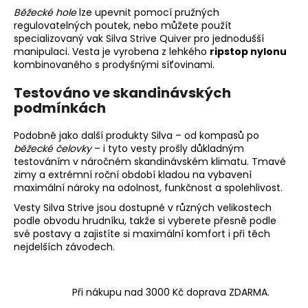
Běžecké hole
lze upevnit pomocí pružných
regulovatelných poutek, nebo můžete použít
specializovaný vak Silva Strive Quiver pro jednodušší
manipulaci. Vesta je vyrobena z lehkého
ripstop nylonu
kombinovaného s prodyšnými síťovinami.
Testováno ve skandinávských
podmínkách
Podobně jako další produkty Silva – od kompasů po
běžecké čelovky
– i tyto vesty prošly důkladným
testováním v náročném skandinávském klimatu. Tmavé
zimy a extrémní roční období kladou na vybavení
maximální nároky na odolnost, funkčnost a spolehlivost.
Vesty Silva Strive jsou dostupné v různých velikostech
podle obvodu hrudníku, takže si vyberete přesně podle
své postavy a zajistíte si maximální komfort i při těch
nejdelších závodech.
Při nákupu nad 3000 Kč doprava ZDARMA.