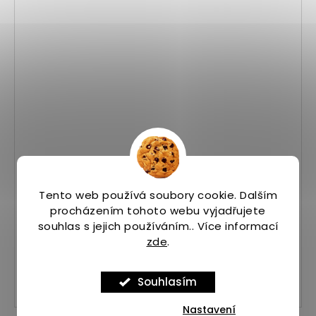
Vesta SILVA Strive 10 XS - tmavě zelená
Tento web používá soubory cookie. Dalším
Skladem
(2 ks)
procházením tohoto webu vyjadřujete
2 490 Kč
souhlas s jejich používáním.. Více informací
zde
.
Souhlasím
XS
Nastavení