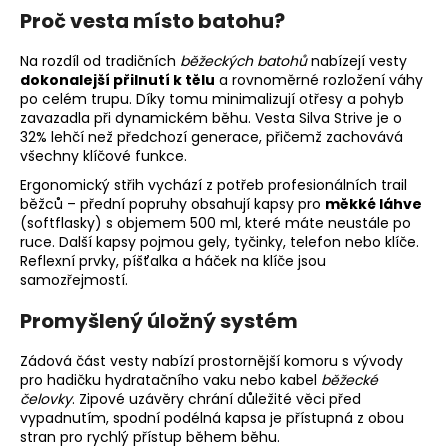
v
Proč vesta místo batohu?
ý
p
Na rozdíl od tradičních
běžeckých batohů
nabízejí vesty
i
dokonalejší přilnutí k tělu
a rovnoměrné rozložení váhy
s
po celém trupu. Díky tomu minimalizují otřesy a pohyb
u
zavazadla při dynamickém běhu. Vesta Silva Strive je o
32% lehčí než předchozí generace, přičemž zachovává
všechny klíčové funkce.
Ergonomický střih vychází z potřeb profesionálních trail
běžců – přední popruhy obsahují kapsy pro
měkké láhve
(softflasky) s objemem 500 ml, které máte neustále po
ruce. Další kapsy pojmou gely, tyčinky, telefon nebo klíče.
Reflexní prvky, píšťalka a háček na klíče jsou
samozřejmostí.
Promyšlený úložný systém
Zádová část vesty nabízí prostornější komoru s vývody
pro hadičku hydratačního vaku nebo kabel
běžecké
čelovky
. Zipové uzávěry chrání důležité věci před
vypadnutím, spodní podélná kapsa je přístupná z obou
stran pro rychlý přístup během běhu.