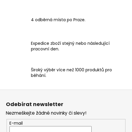
4 odběrná místa po Praze.
Expedice zboží stejný nebo následující
pracovní den.
Široký výběr více než 1000 produktů pro
běhání.
Z
á
Odebírat newsletter
p
Nezmeškejte žádné novinky či slevy!
a
t
E-mail
í