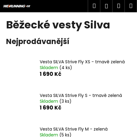
K
Přejít
Hledat
Náku
M
Přihlášen
na
o
obsah
Zpět
Zpět
košík
š
Běžecké vesty Silva
í
C
k
Nejprodávanější
o
p
o
Vesta SILVA Strive Fly XS - tmavě zelená
t
Skladem
(4 ks)
ř
1 690 Kč
e
b
u
Vesta SILVA Strive Fly S - tmavě zelená
Skladem
(3 ks)
j
1 690 Kč
e
t
e
Vesta SILVA Strive Fly M - zelená
n
Skladem
(5 ks)