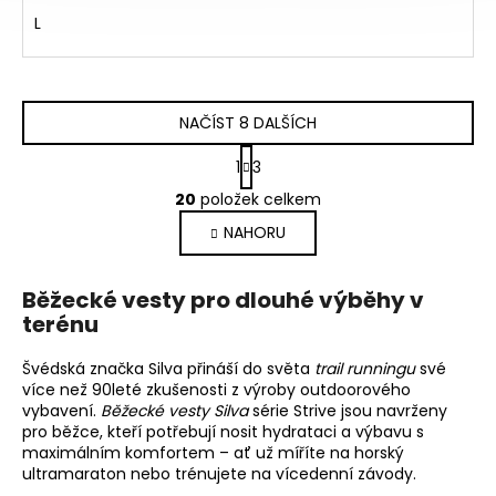
L
NAČÍST 8 DALŠÍCH
S
1
3
t
O
r
20
položek celkem
v
á
NAHORU
l
n
k
á
o
d
Běžecké vesty pro dlouhé výběhy v
v
a
terénu
á
c
n
í
í
Švédská značka Silva přináší do světa
trail runningu
své
p
více než 90leté zkušenosti z výroby outdoorového
r
vybavení.
Běžecké vesty Silva
série Strive jsou navrženy
v
pro běžce, kteří potřebují nosit hydrataci a výbavu s
k
maximálním komfortem – ať už míříte na horský
ultramaraton nebo trénujete na vícedenní závody.
y