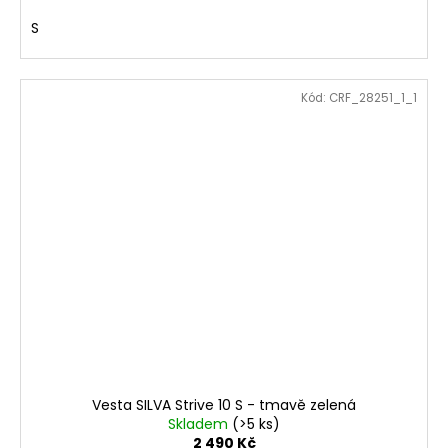
S
Kód:
CRF_28251_1_1
Vesta SILVA Strive 10 S - tmavě zelená
Skladem
(>5 ks)
2 490 Kč