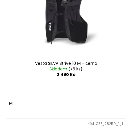
Vesta SILVA Strive 10 M - černá
Skladem
(>5 ks)
2 490 Kč
M
Kód:
CRF_28250_1_1