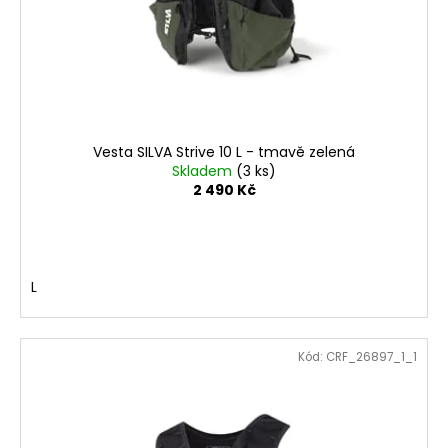
č
o
u
d
j
e
u
m
k
e
t
ů
Vesta SILVA Strive 10 L - tmavě zelená
SAUCONY
Skladem
(3 ks)
TRIUMPH
2 490 Kč
24
QUARTZ/EGGPLANT
4
699
Kč
L
Kód:
CRF_26897_1_1