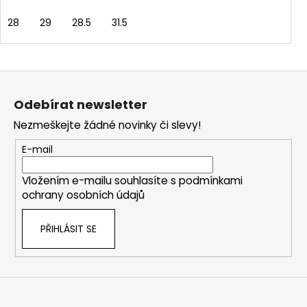
28
29
28.5
31.5
Z
á
Odebírat newsletter
p
Nezmeškejte žádné novinky či slevy!
a
t
E-mail
í
Vložením e-mailu souhlasíte s
podmínkami
ochrany osobních údajů
PŘIHLÁSIT SE