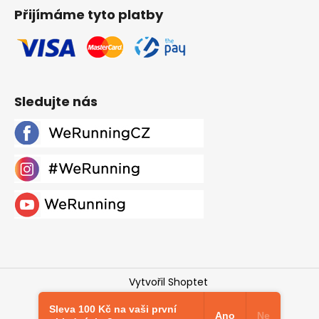
Přijímáme tyto platby
Sledujte nás
Vytvořil Shoptet
Copyright 2026
Werunning.cz
. Všechna práva
Sleva 100 Kč na vaši první
vyhrazena.
Upravit nastavení cookies
Ano
Ne