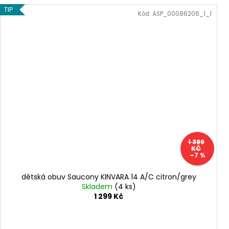
TIP
Kód:
ASP_00086206_1_1
1 399
KČ
–7 %
dětská obuv Saucony KINVARA 14 A/C citron/grey
Skladem
(4 ks)
1 299 Kč