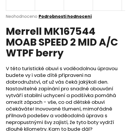
a
j
Průměrné
Neohodnoceno
Podrobnosti hodnocení
í
hodnocení
Merrell MK167544
produktu
t
je
?
MOAB SPEED 2 MID A/C
0,0
z
WTPF berry
5
hvězdiček.
V této turistické obuvi s voděodolnou úpravou
HLEDAT
budete vy i vaše dítě připraveni na
dobrodružství, ať už vás čeká jakýkoli den.
Nastavitelné zapínání pro snadné obouvání
D
vytváří stabilní uchycení a podšívka pomáhá
o
omezit zápach - vše, co od dětské obuvi
p
očekáváte! Inovované tlumení, mimořádně
o
přilnavá podešev a voděodolná úprava s
r
nepropustnými švy zajistí, že tyto boty vydrží
u
dlouhé kilometry. Kam to bude dál?