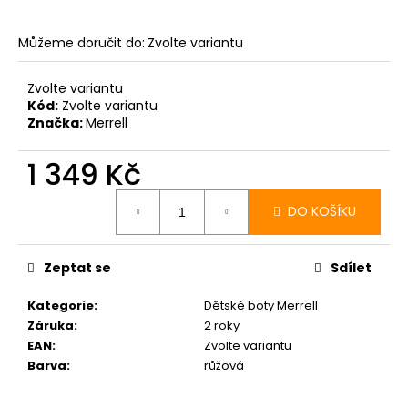
Můžeme doručit do:
Zvolte variantu
Zvolte variantu
Kód:
Zvolte variantu
Značka:
Merrell
1 349 Kč
Měrná
cena:
DO KOŠÍKU
Zeptat se
Sdílet
Kategorie
:
Dětské boty Merrell
Záruka
:
2 roky
EAN
:
Zvolte variantu
Barva
:
růžová