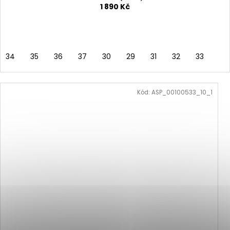
1 890 Kč
34
35
36
37
30
29
31
32
33
Kód:
ASP_00100533_10_1