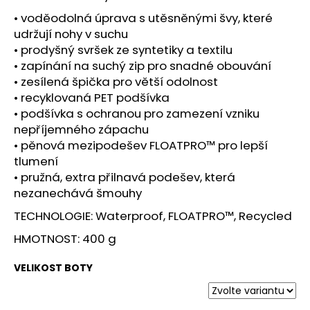
č
u
• voděodolná úprava s utěsněnými švy, které
j
udržují nohy v suchu
e
• prodyšný svršek ze syntetiky a textilu
m
• zapínání na suchý zip pro snadné obouvání
e
• zesílená špička pro větší odolnost
• recyklovaná PET podšívka
• podšívka s ochranou pro zamezení vzniku
BOTY
nepříjemného zápachu
CRAFT
ENDURANCE
• pěnová mezipodešev FLOATPRO™ pro lepší
3
tlumení
-
• pružná, extra přilnavá podešev, která
BÍLÁ
nezanechává šmouhy
3
990
TECHNOLOGIE: Waterproof, FLOATPRO™, Recycled
Kč
HMOTNOST: 400 g
VELIKOST BOTY