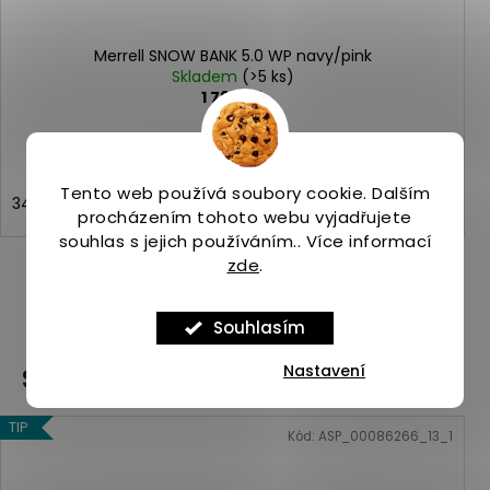
Merrell SNOW BANK 5.0 WP navy/pink
Skladem
(>5 ks)
1 799 Kč
Tento web používá soubory cookie. Dalším
34
35
36
37
38
29
31
procházením tohoto webu vyjadřujete
souhlas s jejich používáním.. Více informací
zde
.
ZOBRAZIT VŠECHNY PODOBNÉ PRODUKTY
Souhlasím
Nastavení
Související produkty
TIP
Kód:
ASP_00086266_13_1