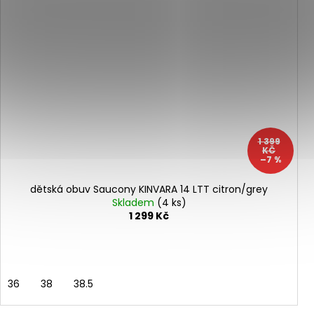
1 399
KČ
–7 %
dětská obuv Saucony KINVARA 14 LTT citron/grey
Skladem
(4 ks)
1 299 Kč
36
38
38.5