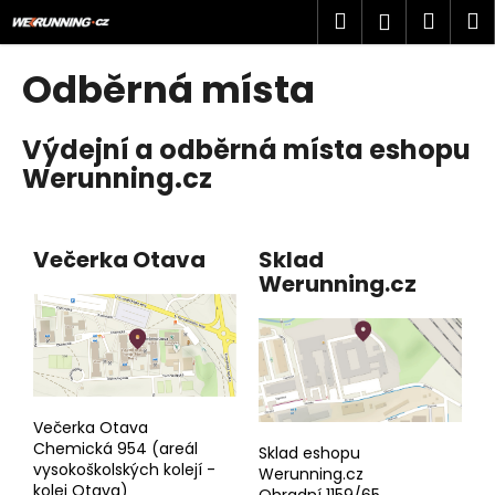
K
Přejít
Hledat
Náku
M
Přihlášen
na
o
obsah
Zpět
Zpět
košík
š
Odběrná místa
í
C
k
Výdejní a odběrná místa eshopu
o
Werunning.cz
p
o
t
Večerka Otava
Sklad
ř
Werunning.cz
e
b
u
j
e
Večerka Otava
t
Chemická 954 (areál
Sklad eshopu
e
vysokoškolských kolejí -
Werunning.cz
n
kolej Otava)