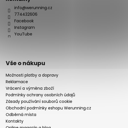
info@werunning.cz
774432606
Facebook
Instagram
YouTube
Vše o nákupu
Možnosti platby a dopravy
Reklamace
Vrácení a výměna zboží
Podmínky ochrany osobních údajů
Zásady používání souborů cookie
Obchodní podmínky eshopu Werunning.cz
Odběrná místa
Kontakty
Online magazín a blog