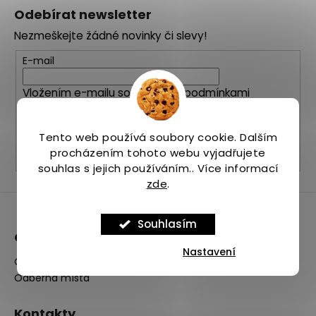
á
Odebírat newsletter
p
Nezmeškejte žádné novinky či slevy!
a
t
E-mail
í
Vložením e-mailu souhlasíte s
podmínkami
ochrany osobních údajů
Tento web používá soubory cookie. Dalším
PŘIHLÁSIT SE
procházením tohoto webu vyjadřujete
souhlas s jejich používáním.. Více informací
zde
.
Souhlasím
O nás
Nastavení
O firmě
Odběrná místa
Kontakty