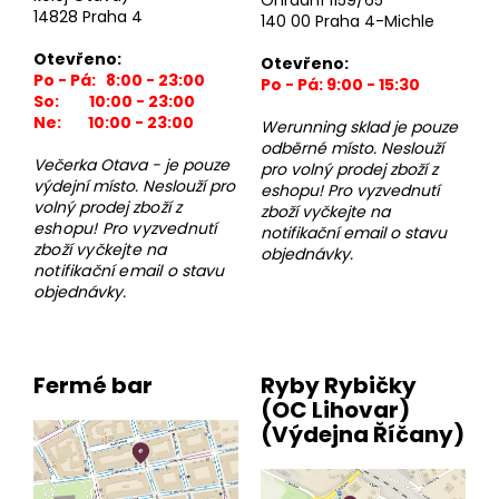
Ohradní 1159/65
14828 Praha 4
a
140 00 Praha 4-Michle
j
Otevřeno:
Otevřeno:
í
Po - Pá: 8:00 - 23:00
Po - Pá: 9:00 - 15:30
So: 10:00 - 23:00
t
Ne: 10:00 - 23:00
Werunning sklad je pouze
?
odběrné místo. Neslouží
Večerka Otava - je pouze
pro volný prodej zboží z
výdejní místo. Neslouží pro
eshopu! Pro vyzvednutí
volný prodej
zboží z
zboží vyčkejte na
eshopu! Pro vyzvednutí
notifikační email o stavu
zboží vyčkejte na
objednávky.
HLEDAT
notifikační email
o stavu
objednávky.
D
o
Fermé bar
Ryby Rybičky
p
(OC Lihovar)
o
(Výdejna Říčany)
r
u