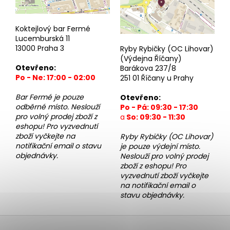
č
u
j
Koktejlový bar Fermé
e
Lucemburská 11
m
13000 Praha 3
Ryby Rybičky (OC Lihovar)
e
(Výdejna Říčany)
Otevřeno:
Barákova 237/8
Po - Ne: 17:00 - 02:00
251 01 Říčany u Prahy
BOTY
CRAFT
Bar Fermé je pouze
Otevřeno:
NORDLITE
odběrné místo. Neslouží
Po - Pá: 09:30 - 17:30
SPEED
pro volný prodej zboží z
a
So: 09:30 - 11:30
2
eshopu! Pro vyzvednutí
-
zboží vyčkejte na
Ryby Rybičky (OC Lihovar)
ČERNÁ
notifikační email o stavu
je pouze výdejní místo.
5
objednávky.
Neslouží pro volný prodej
490
zboží z eshopu! Pro
Kč
vyzvednutí zboží vyčkejte
na notifikační email o
stavu objednávky.
Z