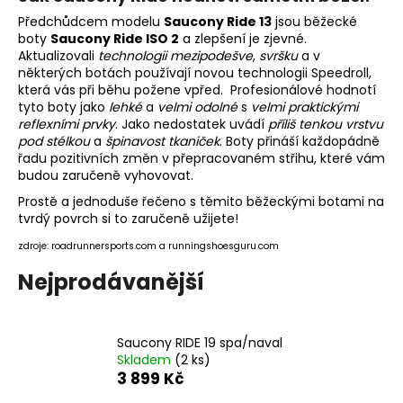
Předchůdcem modelu
Saucony Ride 13
jsou běžecké
boty
Saucony Ride ISO 2
a zlepšení je zjevné.
Aktualizovali
technologii mezipodešve
,
svršku
a v
některých botách používají novou technologii Speedroll,
která vás při běhu požene vpřed. Profesionálové hodnotí
tyto boty jako
lehké
a
velmi odolné
s
velmi praktickými
reflexními prvky
. Jako nedostatek uvádí
příliš tenkou vrstvu
pod stélkou
a
špinavost tkaniček
. Boty přináší každopádně
řadu pozitivních změn v přepracovaném střihu, které vám
budou zaručeně vyhovovat.
Prostě a jednoduše řečeno s těmito
běžeckými botami na
tvrdý povrch
si to zaručeně užijete!
zdroje: roadrunnersports.com a runningshoesguru.com
Nejprodávanější
Saucony RIDE 19 spa/naval
Skladem
(2 ks)
3 899 Kč