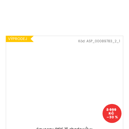
VÝPRODEJ
Kód:
ASP_00089783_2_1
3 999
KČ
–30 %