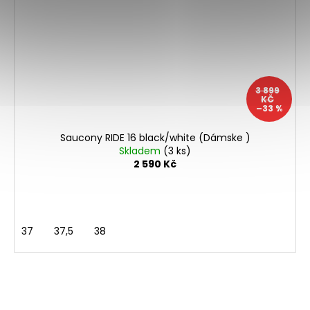
3 899
KČ
–33 %
Saucony RIDE 16 black/white (Dámske )
Skladem
(3 ks)
2 590 Kč
37
37,5
38