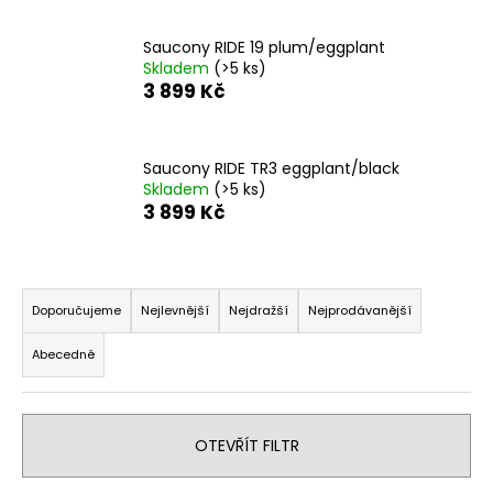
Saucony RIDE 19 plum/eggplant
Skladem
(>5 ks)
3 899 Kč
Saucony RIDE TR3 eggplant/black
Skladem
(>5 ks)
3 899 Kč
Ř
a
Doporučujeme
Nejlevnější
Nejdražší
Nejprodávanější
z
Abecedně
e
n
í
OTEVŘÍT FILTR
p
r