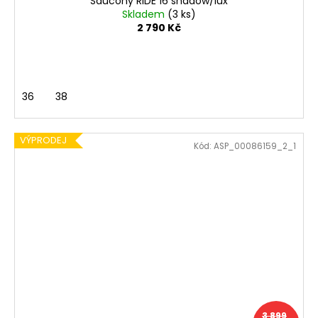
Saucony RIDE 16 shadow/lux
Skladem
(3 ks)
2 790 Kč
36
38
VÝPRODEJ
Kód:
ASP_00086159_2_1
3 899