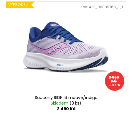
V
o
VÝPRODEJ
Kód:
ASP_00089768_1_1
ý
d
p
u
i
k
s
t
p
ů
r
o
d
u
3 999
k
KČ
–37 %
t
ů
Saucony RIDE 16 mauve/indigo
Skladem
(3 ks)
2 490 Kč