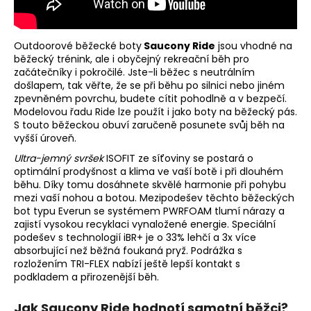
č
u
j
e
Outdoorové běžecké boty
Saucony Ride
jsou vhodné na
běžecký trénink, ale i obyčejný rekreační běh pro
m
začátečníky i pokročilé. Jste-li běžec s neutrálním
e
došlapem, tak věřte, že se při běhu po silnici nebo jiném
zpevněném povrchu, budete cítit pohodlně a v bezpečí.
Modelovou řadu Ride lze použít i jako boty na běžecký pás.
BOTY
S touto běžeckou obuví zaručeně posunete svůj běh na
CRAFT
vyšší úroveň.
XPLOR
PRO
Ultra-jemný svršek
ISOFIT ze síťoviny se postará o
-
optimální prodyšnost a klima ve vaší botě i při dlouhém
ORANŽOVÁ
běhu. Díky tomu dosáhnete skvělé harmonie při pohybu
4
mezi vaší nohou a botou. Mezipodešev těchto běžeckých
156
bot typu Everun se systémem PWRFOAM tlumí nárazy a
Kč
zajistí vysokou recyklaci vynaložené energie. Speciální
podešev s technologií iBR+ je o 33% lehčí a 3x více
absorbující než běžná foukaná pryž. Podrážka s
rozložením TRI-FLEX nabízí ještě lepší kontakt s
podkladem a přirozenější běh.
Jak Saucony Ride hodnotí samotní běžci?