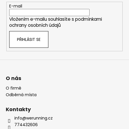
t
E-mail
í
Vložením e-mailu souhlasíte s
podmínkami
ochrany osobních údajů
PŘIHLÁSIT SE
O nás
O firmě
Odběrná místa
Kontakty
info@werunning.cz
774432606