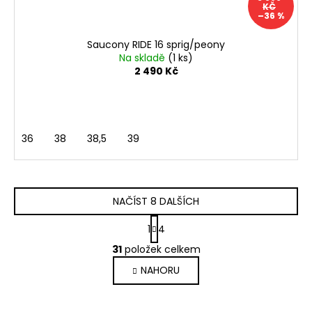
KČ
–36 %
Saucony RIDE 16 sprig/peony
Na skladě
(1 ks)
2 490 Kč
36
38
38,5
39
NAČÍST 8 DALŠÍCH
S
1
4
t
O
r
31
položek celkem
v
á
NAHORU
l
n
k
á
o
d