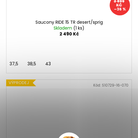
3 899
KČ
–36 %
Saucony RIDE 15 TR desert/sprig
Skladem
(1 ks)
2 490 Kč
37,5
38,5
43
VÝPRODEJ
Kód:
S10729-16-070