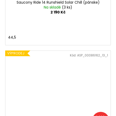
Saucony Ride 14 Runshield Solar Chill (pánske)
Na skladě
(3 ks)
2 190 Kč
44,5
VÝPRODEJ
Kód:
ASP_00086162_13_1