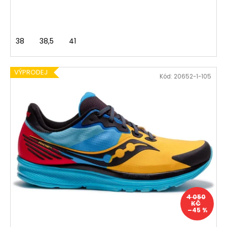
38
38,5
41
VÝPRODEJ
Kód:
20652-1-105
4 050
KČ
–45 %