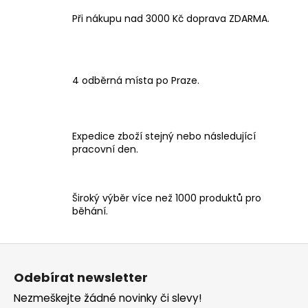
v
a
á
Při nákupu nad 3000 Kč doprava ZDARMA.
c
n
í
í
p
r
v
4 odběrná místa po Praze.
k
y
v
Expedice zboží stejný nebo následující
ý
pracovní den.
p
i
s
Široký výběr více než 1000 produktů pro
u
běhání.
Z
á
Odebírat newsletter
p
Nezmeškejte žádné novinky či slevy!
a