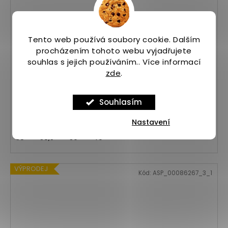
3 090
Tento web používá soubory cookie. Dalším
KČ
–35 %
procházením tohoto webu vyjadřujete
souhlas s jejich používáním.. Více informací
Saucony Ride 15 Vizired/Night
zde
.
Na skladě
(2 ks)
1 990 Kč
Souhlasím
Nastavení
38
38,5
39
40
VÝPRODEJ
Kód:
ASP_00086267_3_1