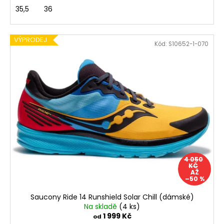
35,5
36
VÝPRODEJ
Kód:
S10652-1-070
4 050
KČ
AŽ
–50 %
Saucony Ride 14 Runshield Solar Chill (dámské)
Na skladě
(4 ks)
1 999 Kč
od