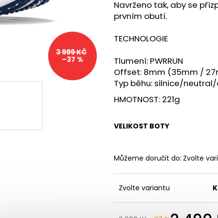
MERRELL HYDRO MOC
SAUCONY ENDOR
Navrženo tak, aby se přiz
BLACK/MOSSTONE
WHITE/MUTANT
prvním obutí.
1 399 Kč
4 190 Kč
Původně:
5 979
TECHNOLOGIE
3 999 KČ
–37 %
Tlumení: PWRRUN
Offset: 8mm (35mm / 2
Typ běhu: silnice/neutral
HMOTNOST: 221g
VELIKOST BOTY
Můžeme doručit do:
Zvolte var
Zvolte variantu
K