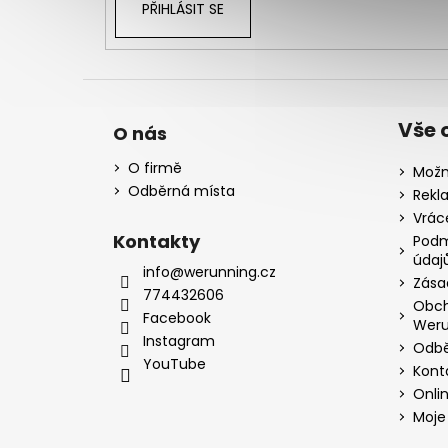
PŘIHLÁSIT SE
Vše 
O nás
O firmě
Možn
Odběrná místa
Rekl
Vrác
Kontakty
Podm
údaj
info@werunning.cz
Zása
774432606
Obch
Facebook
Weru
Instagram
Odbě
YouTube
Kont
Onli
Moje