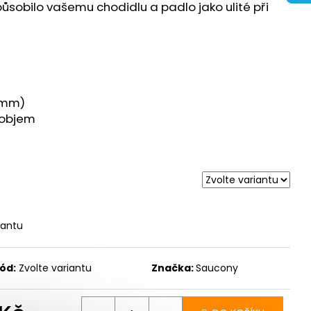
PHIN PRO 4
působilo vašemu chodidlu a padlo jako ulité při
 Kč
7mm)
/objem
iantu
ód:
Zvolte variantu
Značka:
Saucony