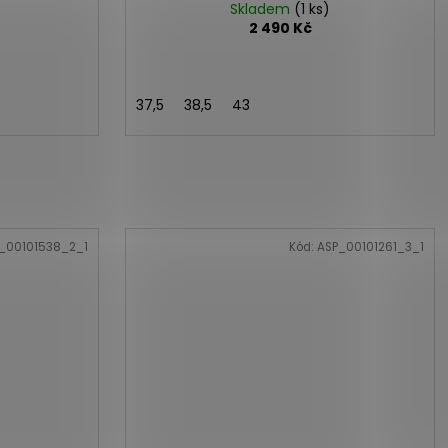
Skladem
(1 ks)
2 490 Kč
37,5
38,5
43
_00101538_2_1
Kód:
ASP_00101261_3_1