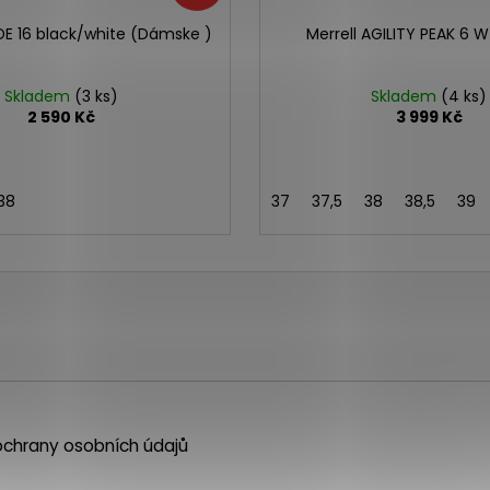
DE 16 black/white (Dámske )
Merrell AGILITY PEAK 6 W
Skladem
(3 ks)
Skladem
(4 ks)
2 590 Kč
3 999 Kč
38
37
37,5
38
38,5
39
chrany osobních údajů