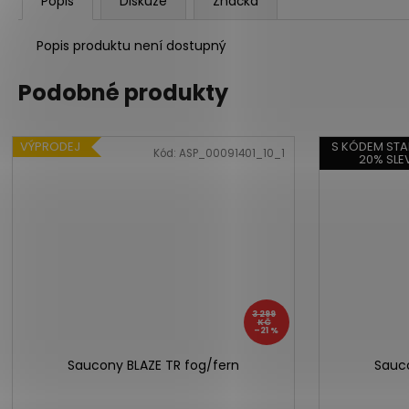
Popis
Diskuze
Značka
Popis produktu není dostupný
Podobné produkty
VÝPRODEJ
S KÓDEM STA
Kód:
ASP_00091401_10_1
20% SLE
3 299
KČ
–21 %
Saucony BLAZE TR fog/fern
Sauco