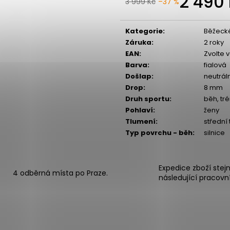
2 490
3 999 Kč
–37 %
Kategorie
:
Běžeck
Záruka
:
2 roky
EAN
:
Zvolte 
Barva
:
fialová
Došlap
:
neutrál
Drop
:
8 mm
Druh sportu
:
běh, tr
Pohlaví
:
ženy
Tlumení
:
střední
Typ povrchu - běh
:
silnice
Expedice zboží stej
4 odběrná místa po Praze.
následující pracovn