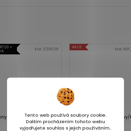
RT20 +
AKCE
Kód:
27215/38
Kód:
ASP
VA
Tento web používá soubory cookie.
ny RIDE 19 fire/orchid
Saucony RIDE 18 navy/
Dalším procházením tohoto webu
vyjadřujete souhlas s jejich používáním..