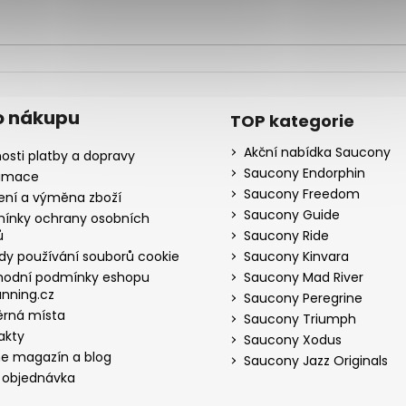
o nákupu
TOP kategorie
Akční nabídka Saucony
osti platby a dopravy
Saucony Endorphin
amace
Saucony Freedom
ení a výměna zboží
Saucony Guide
ínky ochrany osobních
ů
Saucony Ride
dy používání souborů cookie
Saucony Kinvara
odní podmínky eshopu
Saucony Mad River
nning.cz
Saucony Peregrine
rná místa
Saucony Triumph
akty
Saucony Xodus
ne magazín a blog
Saucony Jazz Originals
 objednávka