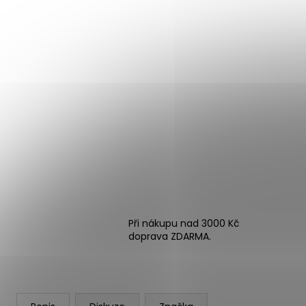
Při nákupu nad 3000 Kč
doprava ZDARMA.