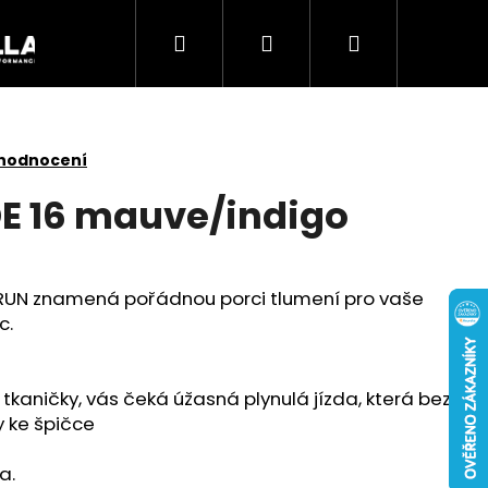
Hledat
Přihlášení
Nákupní
Akce
košík
 hodnocení
E 16 mauve/indigo
UN znamená pořádnou porci tlumení pro vaše
c.
 tkaničky, vás čeká úžasná plynulá jízda, která bez
 ke špičce
Následující
a.