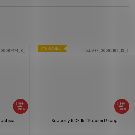
VÝPRODEJ
_00097474_8_1
Kód:
ASP_00086162_13_1
3 899
3 899
KČ
KČ
–29 %
–36 %
fuchsia
Saucony RIDE 15 TR desert/sprig