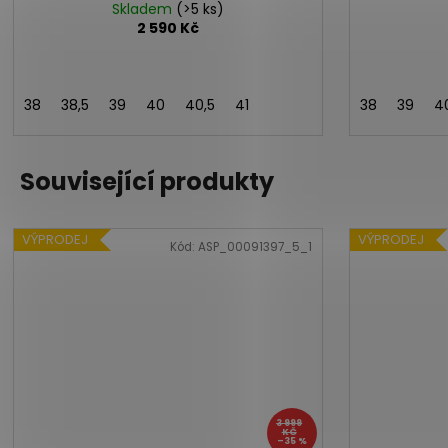
Skladem
(>5 ks)
2 590 Kč
38
38,5
39
40
40,5
41
38
39
4
Související produkty
VÝPRODEJ
VÝPRODEJ
Kód:
ASP_00091397_5_1
3 999
KČ
–35 %