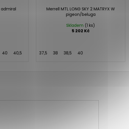
 admiral
Merrell MTL LONG SKY 2 MATRYX W
pigeon/beluga
Skladem
(1 ks)
5 202 Kč
40
40,5
37,5
38
38,5
40