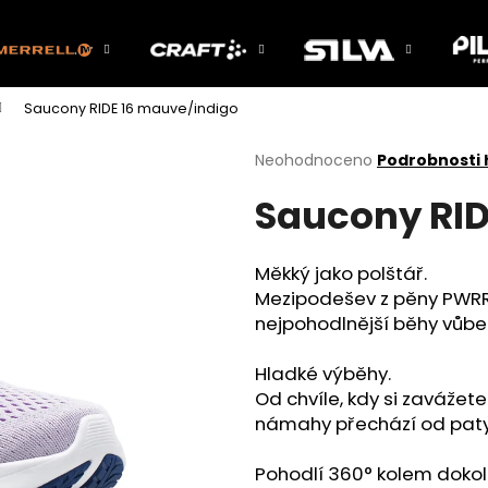
Saucony RIDE 16 mauve/indigo
Co potřebujete najít?
Průměrné
Neohodnoceno
Podrobnosti
hodnocení
Saucony RID
produktu
HLEDAT
je
0,0
z
Měkký jako polštář.
5
Doporučujeme
Mezipodešev z pěny PWRR
hvězdiček.
nejpohodlnější běhy vůbe
Hladké výběhy.
Od chvíle, kdy si zavážete
námahy přechází od paty
Pohodlí 360° kolem dokol