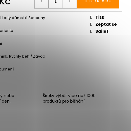
 Kč
DO KOŠÍKU
Měrná
cena:
Tisk
é boty dámské Saucony
Zeptat se
variantu
Sdílet
ní
énink, Rychlý běh / Závod
 tlumení
ný nebo
Široký výběr více než 1000
í den.
produktů pro běhání.