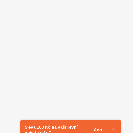
Vytvořil Shoptet
Sleva 100 Kč na vaši první
Ano
Ne
objednávku?