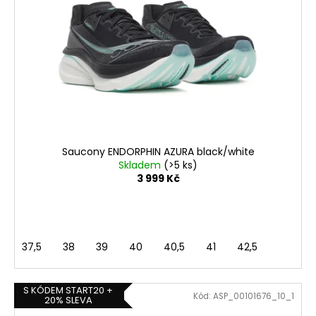
Saucony ENDORPHIN AZURA black/white
Skladem
(>5 ks)
3 999 Kč
37,5
38
39
40
40,5
41
42,5
S KÓDEM START20 +
Kód:
ASP_00101676_10_1
20% SLEVA