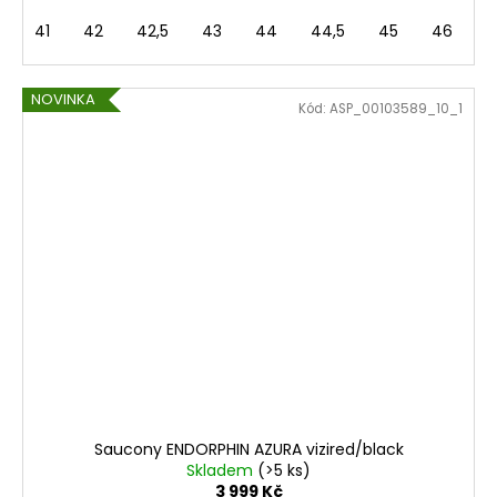
41
42
42,5
43
44
44,5
45
46
4
NOVINKA
Kód:
ASP_00103589_10_1
Saucony ENDORPHIN AZURA vizired/black
Skladem
(>5 ks)
3 999 Kč