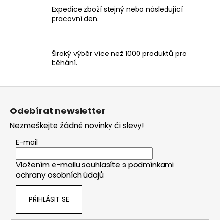
v
Expedice zboží stejný nebo následující
ý
pracovní den.
p
i
s
Široký výběr více než 1000 produktů pro
u
běhání.
Z
á
Odebírat newsletter
p
Nezmeškejte žádné novinky či slevy!
a
t
E-mail
í
Vložením e-mailu souhlasíte s
podmínkami
ochrany osobních údajů
PŘIHLÁSIT SE