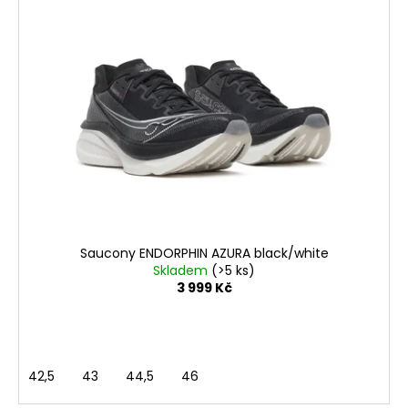
Saucony ENDORPHIN AZURA black/white
Skladem
(>5 ks)
3 999 Kč
42,5
43
44,5
46