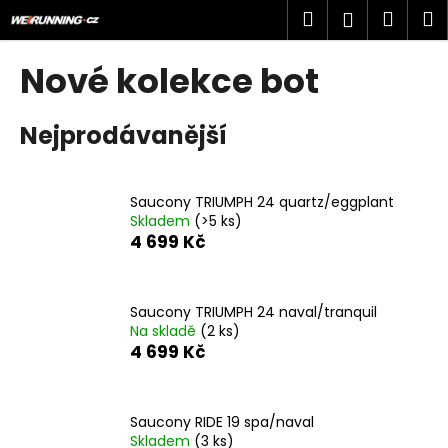
K
Přejít
Hledat
Náku
M
Přihlášen
na
o
obsah
Zpět
Zpět
košík
š
Nové kolekce bot
í
C
k
Nejprodávanější
o
p
o
Saucony TRIUMPH 24 quartz/eggplant
t
Skladem
(>5 ks)
ř
4 699 Kč
e
b
u
Saucony TRIUMPH 24 naval/tranquil
Na skladě
(2 ks)
j
4 699 Kč
e
t
e
Saucony RIDE 19 spa/naval
n
Skladem
(3 ks)