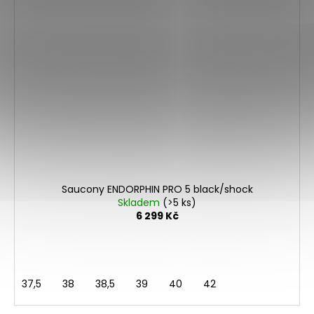
Saucony ENDORPHIN PRO 5 black/shock
Skladem
(>5 ks)
6 299 Kč
37,5
38
38,5
39
40
42