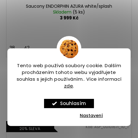
Saucony ENDORPHIN AZURA white/splash
Skladem
(5 ks)
3 999 Kč
38
42
Tento web používá soubory cookie. Dalším
procházením tohoto webu vyjadřujete
souhlas s jejich používáním.. Více informací
zde
.
Souhlasím
Nastavení
S KÓDEM START20 +
Kód:
ASP_00101671_10_1
20% SLEVA