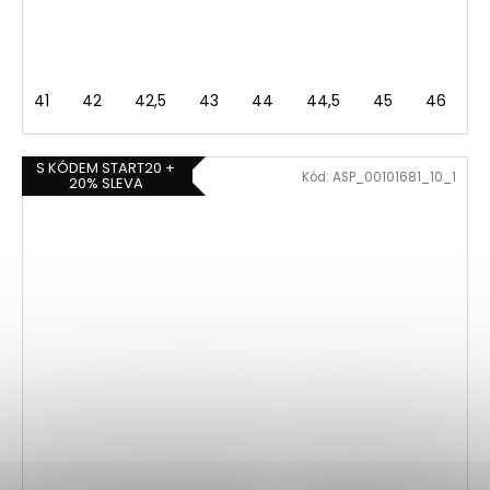
41
42
42,5
43
44
44,5
45
46
4
S KÓDEM START20 +
Kód:
ASP_00101681_10_1
20% SLEVA