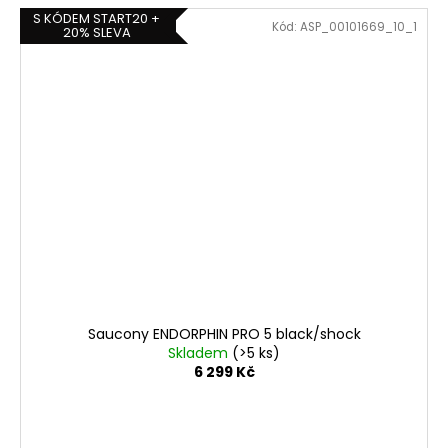
S KÓDEM START20 +
Kód:
ASP_00101669_10_1
20% SLEVA
Saucony ENDORPHIN PRO 5 black/shock
Skladem
(>5 ks)
6 299 Kč