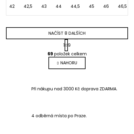
42
42,5
43
44
44,5
45
46
46,5
NAČÍST 8 DALŠÍCH
S
1
9
t
O
r
69
položek celkem
v
á
NAHORU
l
n
k
á
o
d
v
a
á
Při nákupu nad 3000 Kč doprava ZDARMA.
c
n
í
í
p
r
v
4 odběrná místa po Praze.
k
y