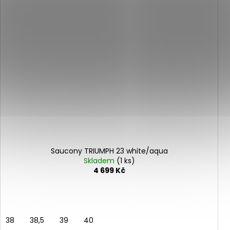
Saucony TRIUMPH 23 white/aqua
Skladem
(1 ks)
4 699 Kč
38
38,5
39
40