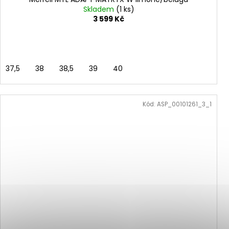
Skladem
(1 ks)
3 599 Kč
37,5
38
38,5
39
40
Kód:
ASP_00101261_3_1