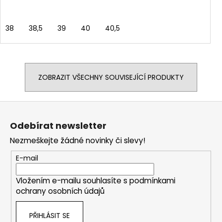
38
38,5
39
40
40,5
ZOBRAZIT VŠECHNY SOUVISEJÍCÍ PRODUKTY
Z
á
Odebírat newsletter
p
Nezmeškejte žádné novinky či slevy!
a
t
E-mail
í
Vložením e-mailu souhlasíte s
podmínkami
ochrany osobních údajů
PŘIHLÁSIT SE