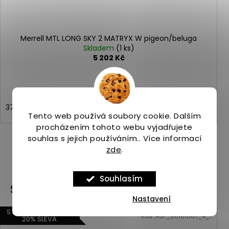
Merrell MTL LONG SKY 2 MATRYX W pigeon/beluga
Skladem
(1 ks)
5 202 Kč
37,5
38
38,5
40
Tento web používá soubory cookie. Dalším
procházením tohoto webu vyjadřujete
souhlas s jejich používáním.. Více informací
zde
.
ZOBRAZIT VŠECHNY PODOBNÉ PRODUKTY
Souhlasím
Související produkty
Nastavení
S KÓDEM START20 +
Kód:
ASP_00101687_4_1
20% SLEVA