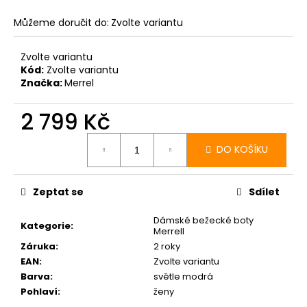
Můžeme doručit do:
Zvolte variantu
Zvolte variantu
Kód:
Zvolte variantu
Značka:
Merrel
2 799 Kč
Měrná
cena:
DO KOŠÍKU
Zeptat se
Sdílet
Dámské bežecké boty
Kategorie
:
Merrell
Záruka
:
2 roky
EAN
:
Zvolte variantu
Barva
:
světle modrá
Pohlaví
:
ženy