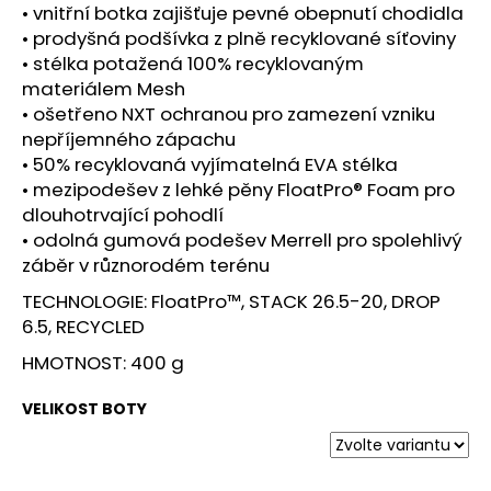
č
• vnitřní botka zajišťuje pevné obepnutí chodidla
u
• prodyšná podšívka z plně recyklované síťoviny
j
• stélka potažená 100% recyklovaným
e
materiálem Mesh
m
• ošetřeno NXT ochranou pro zamezení vzniku
e
nepříjemného zápachu
• 50% recyklovaná vyjímatelná EVA stélka
BOTY
• mezipodešev z lehké pěny FloatPro® Foam pro
CRAFT
dlouhotrvající pohodlí
PURE
• odolná gumová podešev Merrell pro spolehlivý
TRAIL
PRO
záběr v různorodém terénu
-
ČERVENÁ
TECHNOLOGIE: FloatPro™, STACK 26.5-20, DROP
6.5, RECYCLED
3
290
HMOTNOST: 400 g
Kč
VELIKOST BOTY