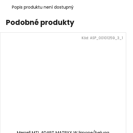
Popis produktu není dostupný
Podobné produkty
Kód:
ASP_00101259_3_1
Merrell MTL ADAPT MATRYX W limone/beluga