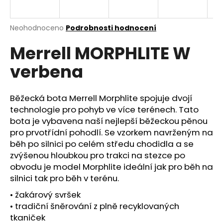
a
j
Průměrné
Neohodnoceno
Podrobnosti hodnocení
í
hodnocení
Merrell MORPHLITE W
produktu
t
je
?
verbena
0,0
z
5
hvězdiček.
Běžecká bota Merrell Morphlite spojuje dvojí
technologie pro pohyb ve více terénech. Tato
HLEDAT
bota je vybavena naší nejlepší běžeckou pěnou
pro prvotřídní pohodlí. Se vzorkem navrženým na
běh po silnici po celém středu chodidla a se
zvýšenou hloubkou pro trakci na stezce po
D
obvodu je model Morphlite ideální jak pro běh na
o
silnici tak pro běh v terénu.
p
o
• žakárový svršek
r
• tradiční šněrování z plně recyklovaných
u
tkaniček