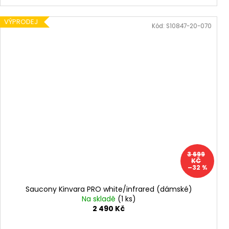
VÝPRODEJ
Kód:
S10847-20-070
3 699
KČ
–32 %
Saucony Kinvara PRO white/infrared (dámské)
Na skladě
(1 ks)
2 490 Kč