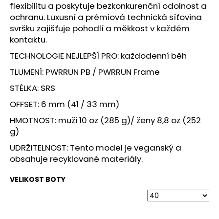
č
flexibilitu a poskytuje bezkonkurenční odolnost a
u
ochranu. Luxusní a prémiová technická síťovina
j
svršku zajišťuje pohodlí a měkkost v každém
e
kontaktu.
m
e
TECHNOLOGIE NEJLEPŠÍ PRO: každodenní běh
TLUMENÍ: PWRRUN PB / PWRRUN Frame
MERRELL
STÉLKA: SRS
HYDRO
MOC
OFFSET: 6 mm (41 / 33 mm)
BLACK/MOSSTONE
HMOTNOST: muži 10 oz (285 g)/ ženy 8,8 oz (252
1
399
g)
Kč
UDRŽITELNOST: Tento model je veganský a
obsahuje recyklované materiály.
VELIKOST BOTY