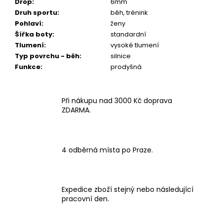
Drop
:
6mm
Druh sportu
:
běh, trénink
Pohlaví
:
ženy
Šířka boty
:
standardní
Tlumení
:
vysoké tlumení
Typ povrchu - běh
:
silnice
Funkce
:
prodyšná
Při nákupu nad 3000 Kč doprava
ZDARMA.
4 odběrná místa po Praze.
Expedice zboží stejný nebo následující
pracovní den.