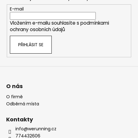
a
t
E-mail
í
Vložením e-mailu souhlasíte s
podmínkami
ochrany osobních údajů
PŘIHLÁSIT SE
O nás
O firmě
Odběrná místa
Kontakty
info@werunning.cz
774432606