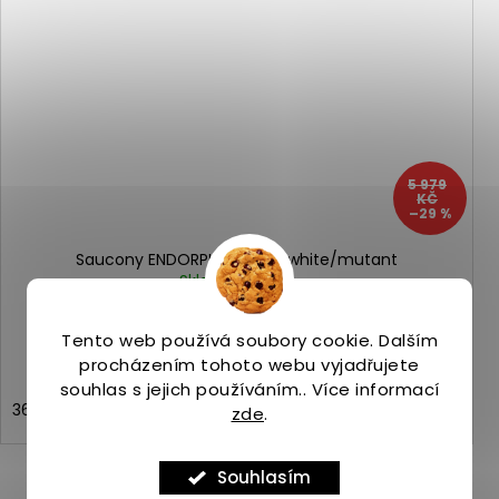
5 979
KČ
–29 %
Saucony ENDORPHIN PRO 4 white/mutant
Skladem
(2 ks)
4 190 Kč
Tento web používá soubory cookie. Dalším
procházením tohoto webu vyjadřujete
souhlas s jejich používáním.. Více informací
36
37,5
42,5
zde
.
Souhlasím