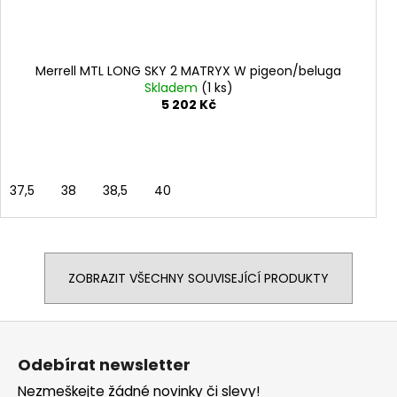
Merrell MTL LONG SKY 2 MATRYX W pigeon/beluga
Skladem
(1 ks)
5 202 Kč
37,5
38
38,5
40
ZOBRAZIT VŠECHNY SOUVISEJÍCÍ PRODUKTY
Z
á
Odebírat newsletter
p
Nezmeškejte žádné novinky či slevy!