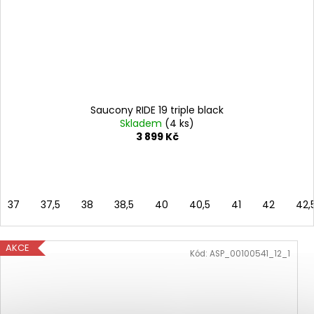
Saucony RIDE 19 triple black
Skladem
(4 ks)
3 899 Kč
37
37,5
38
38,5
40
40,5
41
42
42,
AKCE
Kód:
ASP_00100541_12_1