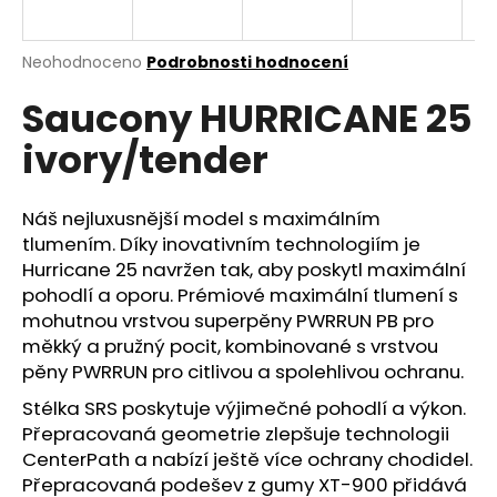
a
j
Průměrné
Neohodnoceno
Podrobnosti hodnocení
í
hodnocení
Saucony HURRICANE 25
produktu
t
je
?
ivory/tender
0,0
z
5
hvězdiček.
Náš nejluxusnější model s maximálním
tlumením. Díky inovativním technologiím je
HLEDAT
Hurricane 25 navržen tak, aby poskytl maximální
pohodlí a oporu. Prémiové maximální tlumení s
mohutnou vrstvou superpěny PWRRUN PB pro
měkký a pružný pocit, kombinované s vrstvou
D
pěny PWRRUN pro citlivou a spolehlivou ochranu.
o
p
Stélka SRS poskytuje výjimečné pohodlí a výkon.
o
Přepracovaná geometrie zlepšuje technologii
r
CenterPath a nabízí ještě více ochrany chodidel.
u
Přepracovaná podešev z gumy XT-900 přidává