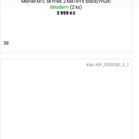
Merrell MTL SKYFIRE 2 MATRYX black/multi
Skladem
(2 ks)
3 999 Kč
38
Kód:
ASP_00101261_3_1