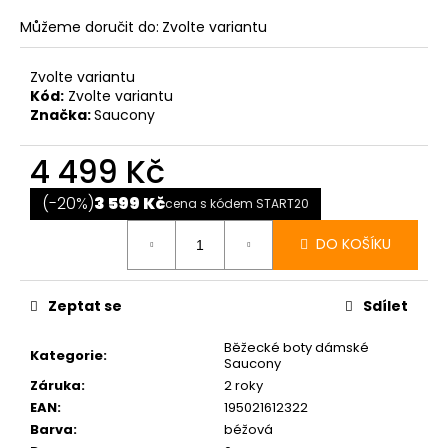
Můžeme doručit do:
Zvolte variantu
Zvolte variantu
Kód:
Zvolte variantu
Značka:
Saucony
4 499 Kč
Měrná
cena:
(-20%)
3 599 Kč
cena s kódem START20
DO KOŠÍKU
Zeptat se
Sdílet
Běžecké boty dámské
Kategorie
:
Saucony
Záruka
:
2 roky
EAN
:
195021612322
Barva
:
béžová