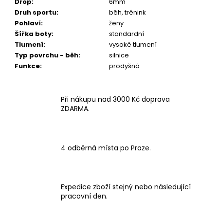
Drop
:
6mm
Druh sportu
:
běh, trénink
Pohlaví
:
ženy
Šířka boty
:
standardní
Tlumení
:
vysoké tlumení
Typ povrchu - běh
:
silnice
Funkce
:
prodyšná
Při nákupu nad 3000 Kč doprava
ZDARMA.
4 odběrná místa po Praze.
Expedice zboží stejný nebo následující
pracovní den.