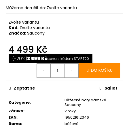
Můžeme doručit do:
Zvolte variantu
Zvolte variantu
Kód:
Zvolte variantu
Značka:
Saucony
4 499 Kč
Měrná
cena:
(-20%)
3 599 Kč
cena s kódem START20
DO KOŠÍKU
Zeptat se
Sdílet
Běžecké boty dámské
Kategorie
:
Saucony
Záruka
:
2 roky
EAN
:
195021612346
Barva
:
béžová