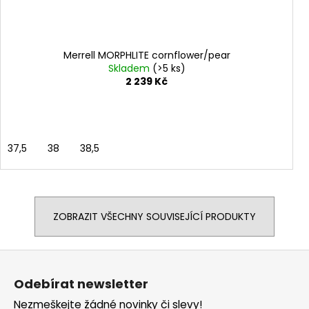
Merrell MORPHLITE cornflower/pear
Skladem
(>5 ks)
2 239 Kč
37,5
38
38,5
ZOBRAZIT VŠECHNY SOUVISEJÍCÍ PRODUKTY
Z
á
Odebírat newsletter
p
Nezmeškejte žádné novinky či slevy!