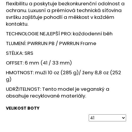
č
flexibilitu a poskytuje bezkonkurenční odolnost a
u
ochranu. Luxusní a prémiová technická síťovina
j
svršku zajišťuje pohodlí a měkkost v každém
e
kontaktu.
m
e
TECHNOLOGIE NEJLEPŠÍ PRO: každodenní běh
TLUMENÍ: PWRRUN PB / PWRRUN Frame
BOTY
STÉLKA: SRS
CRAFT
PACER
OFFSET: 6 mm (41 / 33 mm)
2
-
HMOTNOST: muži 10 oz (285 g)/ ženy 8,8 oz (252
ORANŽOVÁ
g)
3
490
UDRŽITELNOST: Tento model je veganský a
Kč
obsahuje recyklované materiály.
VELIKOST BOTY