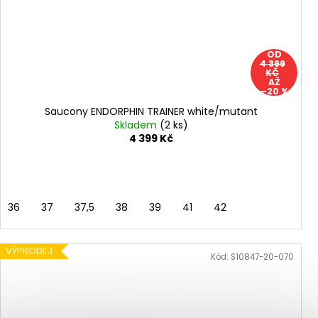
OD
4 399
KČ
AŽ
–20 %
Saucony ENDORPHIN TRAINER white/mutant
Skladem
(2 ks)
4 399 Kč
36
37
37,5
38
39
41
42
VÝPRODEJ
Kód:
S10847-20-070