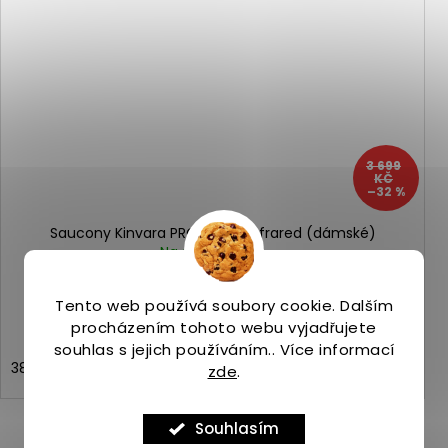
3 699
KČ
–32 %
Saucony Kinvara PRO white/infrared (dámské)
Na skladě
(1 ks)
2 490 Kč
Tento web používá soubory cookie. Dalším
procházením tohoto webu vyjadřujete
souhlas s jejich používáním.. Více informací
38
38,5
39
40
40,5
zde
.
Souhlasím