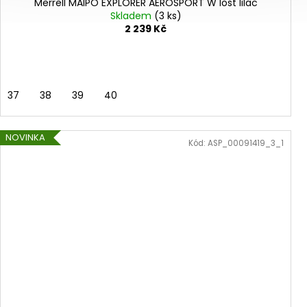
Merrell MAIPO EXPLORER AEROSPORT W lost lilac
Skladem
(3 ks)
2 239 Kč
37
38
39
40
NOVINKA
Kód:
ASP_00091419_3_1