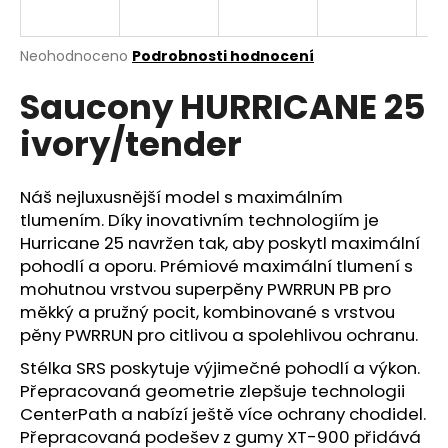
a
j
Průměrné
Neohodnoceno
Podrobnosti hodnocení
í
hodnocení
Saucony HURRICANE 25
produktu
t
je
?
ivory/tender
0,0
z
5
hvězdiček.
Náš nejluxusnější model s maximálním
tlumením. Díky inovativním technologiím je
HLEDAT
Hurricane 25 navržen tak, aby poskytl maximální
pohodlí a oporu. Prémiové maximální tlumení s
mohutnou vrstvou superpěny PWRRUN PB pro
měkký a pružný pocit, kombinované s vrstvou
D
pěny PWRRUN pro citlivou a spolehlivou ochranu.
o
p
Stélka SRS poskytuje výjimečné pohodlí a výkon.
o
Přepracovaná geometrie zlepšuje technologii
r
CenterPath a nabízí ještě více ochrany chodidel.
u
Přepracovaná podešev z gumy XT-900 přidává