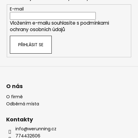
a
t
E-mail
í
Vložením e-mailu souhlasíte s
podmínkami
ochrany osobních údajů
PŘIHLÁSIT SE
O nás
O firmě
Odběrná místa
Kontakty
info@werunning.cz
774432606