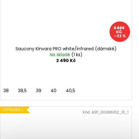
3 699
KČ
–32 %
Saucony Kinvara PRO white/infrared (dámské)
Na skladě
(1 ks)
2 490 Kč
38
38,5
39
40
40,5
VÝPRODEJ
Kód:
ASP_00086162_13_1