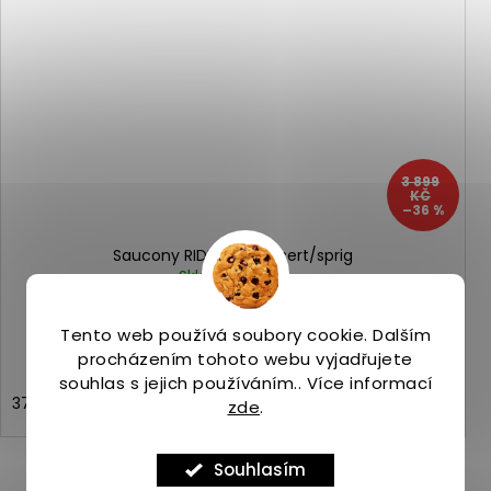
3 899
KČ
–36 %
Saucony RIDE 15 TR desert/sprig
Skladem
(1 ks)
2 490 Kč
Tento web používá soubory cookie. Dalším
procházením tohoto webu vyjadřujete
souhlas s jejich používáním.. Více informací
37,5
38,5
43
zde
.
Souhlasím