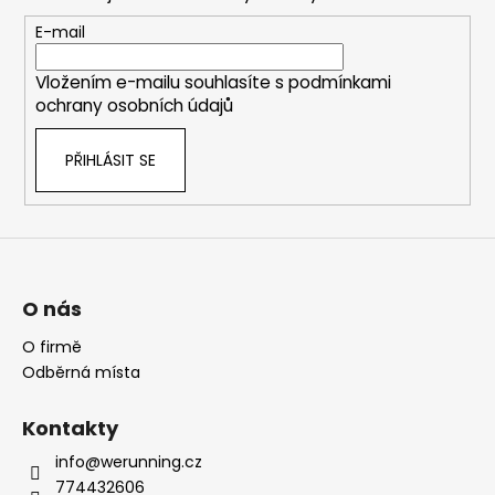
a
t
E-mail
í
Vložením e-mailu souhlasíte s
podmínkami
ochrany osobních údajů
PŘIHLÁSIT SE
O nás
O firmě
Odběrná místa
Kontakty
info@werunning.cz
774432606