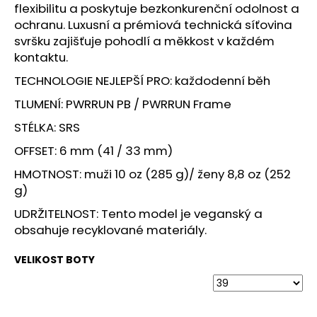
č
flexibilitu a poskytuje bezkonkurenční odolnost a
u
ochranu. Luxusní a prémiová technická síťovina
j
svršku zajišťuje pohodlí a měkkost v každém
e
kontaktu.
m
e
TECHNOLOGIE NEJLEPŠÍ PRO: každodenní běh
TLUMENÍ: PWRRUN PB / PWRRUN Frame
BOTY
STÉLKA: SRS
CRAFT
KYPE
OFFSET: 6 mm (41 / 33 mm)
PRO
-
HMOTNOST: muži 10 oz (285 g)/ ženy 8,8 oz (252
ZELENÁ
g)
7
990
UDRŽITELNOST: Tento model je veganský a
Kč
obsahuje recyklované materiály.
VELIKOST BOTY