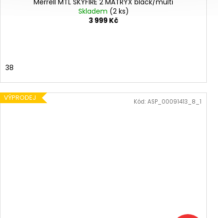
Merrell MTL SKYFIRE 2 MATRYX black/multi
Skladem
(2 ks)
3 999 Kč
38
VÝPRODEJ
Kód:
ASP_00091413_8_1