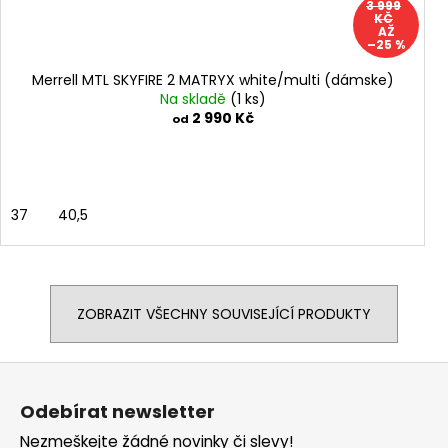
3 999
KČ
AŽ
–25 %
Merrell MTL SKYFIRE 2 MATRYX white/multi (dámske)
Na skladě
(1 ks)
2 990 Kč
od
37
40,5
ZOBRAZIT VŠECHNY SOUVISEJÍCÍ PRODUKTY
Z
á
Odebírat newsletter
p
Nezmeškejte žádné novinky či slevy!