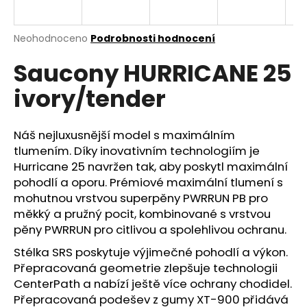
a
j
Průměrné
Neohodnoceno
Podrobnosti hodnocení
í
hodnocení
Saucony HURRICANE 25
produktu
t
je
?
ivory/tender
0,0
z
5
hvězdiček.
Náš nejluxusnější model s maximálním
tlumením. Díky inovativním technologiím je
HLEDAT
Hurricane 25 navržen tak, aby poskytl maximální
pohodlí a oporu. Prémiové maximální tlumení s
mohutnou vrstvou superpěny PWRRUN PB pro
měkký a pružný pocit, kombinované s vrstvou
D
pěny PWRRUN pro citlivou a spolehlivou ochranu.
o
p
Stélka SRS poskytuje výjimečné pohodlí a výkon.
o
Přepracovaná geometrie zlepšuje technologii
r
CenterPath a nabízí ještě více ochrany chodidel.
u
Přepracovaná podešev z gumy XT-900 přidává