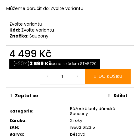
Můžeme doručit do:
Zvolte variantu
Zvolte variantu
Kód:
Zvolte variantu
Značka:
Saucony
4 499 Kč
Měrná
cena:
(-20%)
3 599 Kč
cena s kódem START20
DO KOŠÍKU
Zeptat se
Sdílet
Běžecké boty dámské
Kategorie
:
Saucony
Záruka
:
2 roky
EAN
:
195021612315
Barva
:
béžová