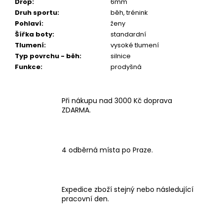
Drop
:
6mm
Druh sportu
:
běh, trénink
Pohlaví
:
ženy
Šířka boty
:
standardní
Tlumení
:
vysoké tlumení
Typ povrchu - běh
:
silnice
Funkce
:
prodyšná
Při nákupu nad 3000 Kč doprava
ZDARMA.
4 odběrná místa po Praze.
Expedice zboží stejný nebo následující
pracovní den.