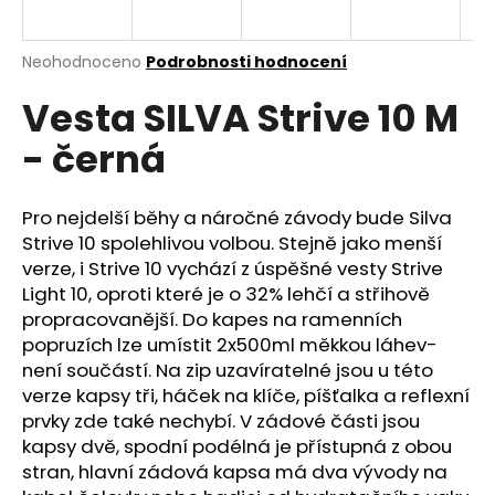
a
j
Průměrné
Neohodnoceno
Podrobnosti hodnocení
í
hodnocení
Vesta SILVA Strive 10 M
produktu
t
je
?
- černá
0,0
z
5
hvězdiček.
Pro nejdelší běhy a náročné závody bude Silva
Strive 10 spolehlivou volbou. Stejně jako menší
HLEDAT
verze, i Strive 10 vychází z úspěšné vesty Strive
Light 10, oproti které je o 32% lehčí a střihově
propracovanější. Do kapes na ramenních
popruzích lze umístit 2x500ml měkkou láhev-
D
není součástí. Na zip uzavíratelné jsou u této
o
verze kapsy tři, háček na klíče, píšťalka a reflexní
p
prvky zde také nechybí. V zádové části jsou
o
kapsy dvě, spodní podélná je přístupná z obou
r
stran, hlavní zádová kapsa má dva vývody na
u