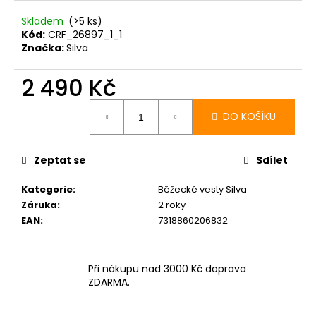
Skladem
(>5 ks)
Kód:
CRF_26897_1_1
Značka:
Silva
2 490 Kč
Měrná
cena:
DO KOŠÍKU
Zeptat se
Sdílet
Kategorie
:
Běžecké vesty Silva
Záruka
:
2 roky
EAN
:
7318860206832
Při nákupu nad 3000 Kč doprava
ZDARMA.