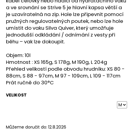
č
kabel čelovky nebo hadici od hydratačního vaku
u
a ve srovnání se Strive 5 je hlavní kapsa větší a
j
je uzavíratelná na zip. Hole lze připevnit pomocí
e
pružných regulovatelných poutek, nebo lze hole
m
umístit do vaku Silva Quiver, který umožňuje
e
jednodušší odkládání / odnímání z vesty při
běhu – vak lze dokoupit.
BOTY
Objem: 10l
CRAFT
XPLOR
Hmotnost : XS 165g, S 178g, M 190g, L 204g
PRO
Přehled velikostí podle obvodu hrudníku: XS 80 -
-
88cm, S 88 - 97cm, M 97 - 109cm, L 109 - 117cm
ORANŽOVÁ
Prát ručně do 30°C
4
156
Kč
VELIKOST
Můžeme doručit do:
12.8.2026