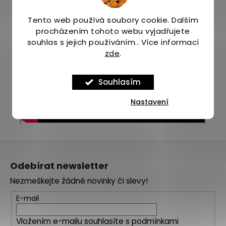
Tento web používá soubory cookie. Dalším
procházením tohoto webu vyjadřujete
souhlas s jejich používáním.. Více informací
zde
.
Souhlasím
Nastavení
Z
á
Odebírat newsletter
p
Nezmeškejte žádné novinky či slevy!
a
t
E-mail
í
Vložením e-mailu souhlasíte s
podmínkami