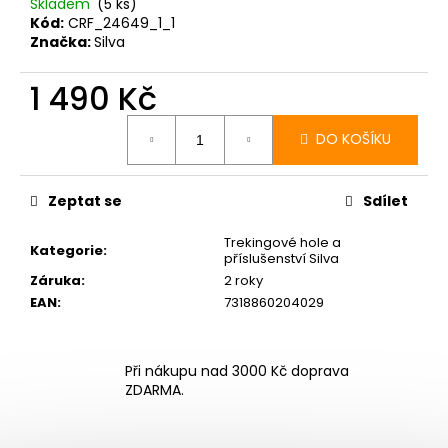
Skladem
(5 ks)
Kód:
CRF_24649_1_1
Značka:
Silva
1 490 Kč
Měrná
cena:
DO KOŠÍKU
Zeptat se
Sdílet
Trekingové hole a
Kategorie
:
příslušenství Silva
Záruka
:
2 roky
EAN
:
7318860204029
Při nákupu nad 3000 Kč doprava
ZDARMA.