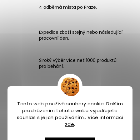
4 odběrná místa po Praze.
Expedice zboží stejný nebo následující
pracovní den.
Široký výběr více než 1000 produktů
pro běhání.
Popis
Diskuze
Značka
Tento web používá soubory cookie. Dalším
procházením tohoto webu vyjadřujete
souhlas s jejich používáním.. Více informací
zde
.