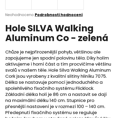
a
j
Průměrné
Neohodnoceno
Podrobnosti hodnocení
í
hodnocení
Hole SILVA Walking
produktu
t
je
?
Aluminum Co - zelená
0,0
z
5
hvězdiček.
Chůze je nejpřirozenější pohyb, většinou ale
zapojujeme jen spodní polovinu těla. Díky holím
HLEDAT
aktivujeme i horní část a tím procvičíme většinu
svalů v našem těle. Hole Silva Walking Aluminum
Cork jsou vyrobeny z kvalitní slitiny hliníku 7075.
Délka se nastavuje pomocí jednoduchého a
D
spolehlivého fixačního systému Flicklock.
o
Základní délka holí je 86 cm a nastavit se dají
p
na maximální délku 140 cm. Stupnice pro
o
přesnější nastavení je v rozmezí 100 – 140 cm.
r
Předepnutí fixačního systému se reguluje
u