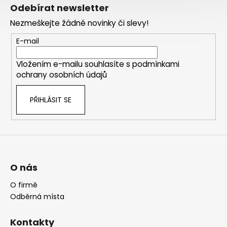
á
Odebírat newsletter
p
Nezmeškejte žádné novinky či slevy!
a
t
E-mail
í
Vložením e-mailu souhlasíte s
podmínkami
ochrany osobních údajů
PŘIHLÁSIT SE
O nás
O firmě
Odběrná místa
Kontakty