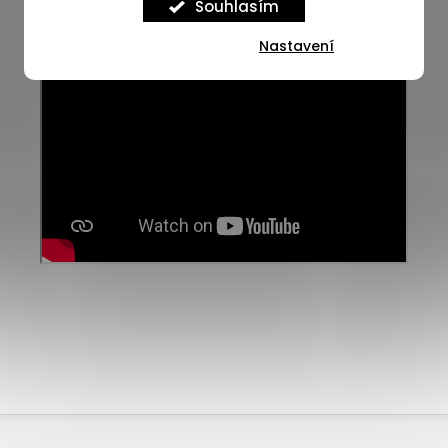
Souhlasím
Nastavení
Z