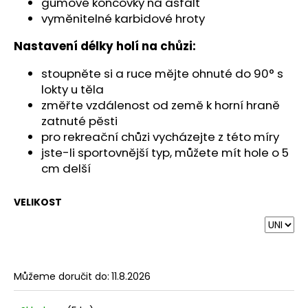
gumové koncovky na asfalt
vyměnitelné karbidové hroty
Nastavení délky holí na chůzi:
stoupněte si a ruce mějte ohnuté do 90° s
lokty u těla
změřte vzdálenost od země k horní hraně
zatnuté pěsti
pro rekreační chůzi vycházejte z této míry
jste-li sportovnější typ, můžete mít hole o 5
cm delší
VELIKOST
Můžeme doručit do:
11.8.2026