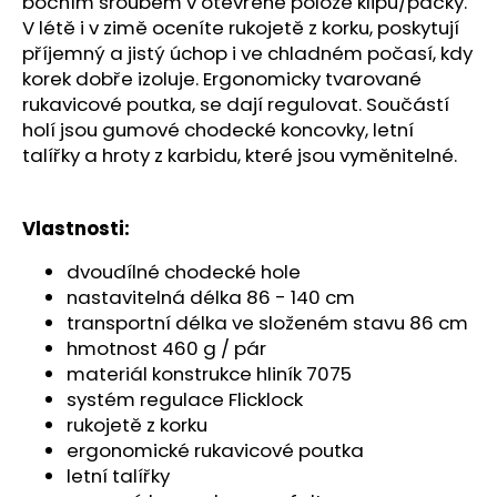
č
bočním šroubem v otevřené poloze klipu/páčky.
u
V létě i v zimě oceníte rukojetě z korku, poskytují
j
příjemný a jistý úchop i ve chladném počasí, kdy
e
korek dobře izoluje. Ergonomicky tvarované
m
rukavicové poutka, se dají regulovat. Součástí
e
holí jsou gumové chodecké koncovky, letní
talířky a hroty z karbidu, které jsou vyměnitelné.
BOTY
CRAFT
Vlastnosti:
XPLOR
PRO
-
dvoudílné chodecké hole
ORANŽOVÁ
nastavitelná délka 86 - 140 cm
4
transportní délka ve složeném stavu 86 cm
156
hmotnost 460 g / pár
Kč
materiál konstrukce hliník 7075
systém regulace Flicklock
rukojetě z korku
ergonomické rukavicové poutka
letní talířky