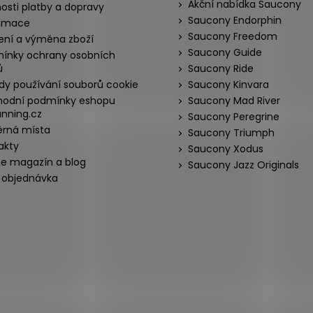
Akční nabídka Saucony
osti platby a dopravy
Saucony Endorphin
amace
Saucony Freedom
ení a výměna zboží
Saucony Guide
ínky ochrany osobních
ů
Saucony Ride
dy používání souborů cookie
Saucony Kinvara
odní podmínky eshopu
Saucony Mad River
nning.cz
Saucony Peregrine
rná místa
Saucony Triumph
akty
Saucony Xodus
ne magazín a blog
Saucony Jazz Originals
 objednávka