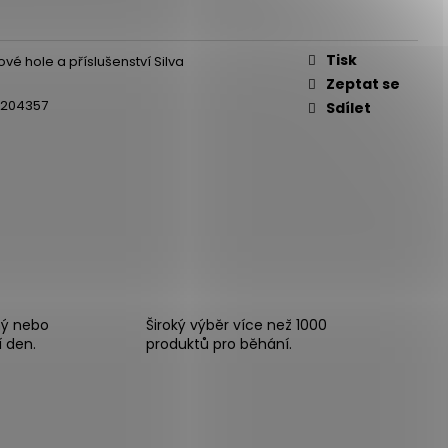
E PRO - ZELENÁ
Tisk
vé hole a příslušenství Silva
Zeptat se
0204357
Sdílet
ný nebo
Široký výběr více než 1000
í den.
produktů pro běhání.