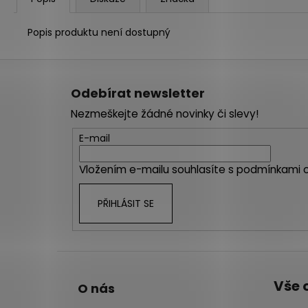
Popis produktu není dostupný
Z
á
Odebírat newsletter
p
Nezmeškejte žádné novinky či slevy!
a
t
E-mail
í
Vložením e-mailu souhlasíte s
podmínkami o
PŘIHLÁSIT SE
Vše 
O nás