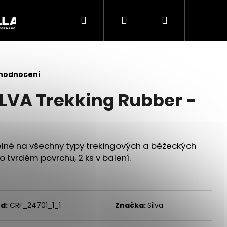
Hledat
Přihlášení
Nákupní
Akce
košík
 hodnocení
LVA Trekking Rubber -
lné na všechny typy trekingových a běžeckých
 po tvrdém povrchu, 2 ks v balení.
Následující
d:
CRF_24701_1_1
Značka:
Silva