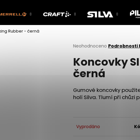
king Rubber - černá
Co potřebujete najít?
Průměrné
Neohodnoceno
Podrobnosti
hodnocení
Koncovky SI
produktu
HLEDAT
je
černá
0,0
z
5
Doporučujeme
hvězdiček.
Gumové koncovky použite
holí Silva. Tlumí při chůzi
Vyprodáno
Kó