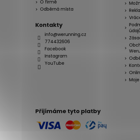
O firmě
Možn
Odběrná místa
Rekl
Vrác
Kontakty
Podm
údaj
info@werunning.cz
Zása
774432606
Obch
Facebook
Weru
Instagram
Odbě
YouTube
Kont
Onli
Moje
Přijímáme tyto platby