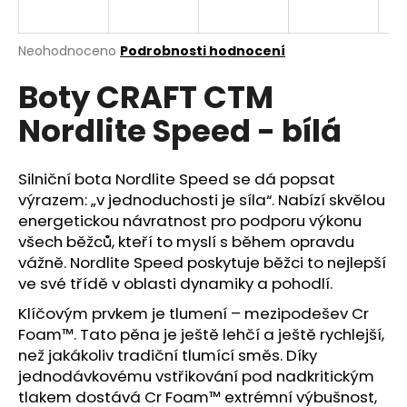
a
j
Průměrné
Neohodnoceno
Podrobnosti hodnocení
í
hodnocení
Boty CRAFT CTM
produktu
t
je
?
Nordlite Speed - bílá
0,0
z
5
hvězdiček.
Silniční bota Nordlite Speed se dá popsat
výrazem: „v jednoduchosti je síla“. Nabízí skvělou
HLEDAT
energetickou návratnost pro podporu výkonu
všech běžců, kteří to myslí s během opravdu
vážně. Nordlite Speed poskytuje běžci to nejlepší
ve své třídě v oblasti dynamiky a pohodlí.
D
o
Klíčovým prvkem je tlumení – mezipodešev Cr
p
Foam™. Tato pěna je ještě lehčí a ještě rychlejší,
o
než jakákoliv tradiční tlumící směs. Díky
r
jednodávkovému vstřikování pod nadkritickým
u
tlakem dostává Cr Foam™ extrémní výbušnost,