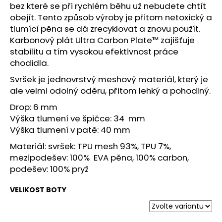
č
bez které se při rychlém běhu už nebudete chtít
u
obejít. Tento způsob výroby je přitom netoxický a
j
tlumící pěna se dá zrecyklovat a znovu použít.
e
Karbonový plát Ultra Carbon Plate™ zajišťuje
m
stabilitu a tím vysokou efektivnost práce
e
chodidla.
Svršek je jednovrstvý meshový materiál, který je
BOTY
ale velmi odolný oděru, přitom lehký a pohodlný.
CRAFT
XPLOR
Drop: 6 mm
PRO
Výška tlumení ve špičce: 34 mm
-
ORANŽOVÁ
Výška tlumení v patě: 40 mm
4
Materiál: svršek:
TPU mesh 93%, TPU 7%,
156
mezipodešev: 100% EVA pěna, 100% carbon,
Kč
podešev: 100% pryž
VELIKOST BOTY