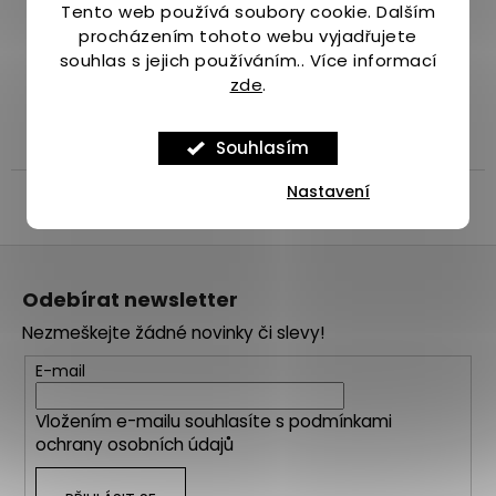
Tento web používá soubory cookie. Dalším
Široký výběr více než 1000 produktů
procházením tohoto webu vyjadřujete
pro běhání.
souhlas s jejich používáním.. Více informací
zde
.
Popis
Diskuze
Značka
Souhlasím
Nastavení
Popis produktu není dostupný
Z
á
Odebírat newsletter
p
Nezmeškejte žádné novinky či slevy!
a
t
E-mail
í
Vložením e-mailu souhlasíte s
podmínkami
ochrany osobních údajů