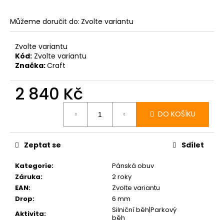
Můžeme doručit do:
Zvolte variantu
Zvolte variantu
Kód:
Zvolte variantu
Značka:
Craft
2 840 Kč
Měrná
cena:
DO KOŠÍKU
Zeptat se
Sdílet
Kategorie
:
Pánská obuv
Záruka
:
2 roky
EAN
:
Zvolte variantu
Drop
:
6 mm
Silniční běh|Parkový
Aktivita
:
běh