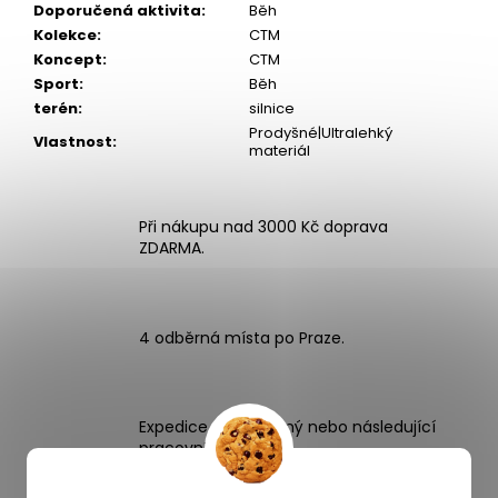
Doporučená aktivita
:
Běh
Kolekce
:
CTM
Koncept
:
CTM
Sport
:
Běh
terén
:
silnice
Prodyšné|Ultralehký
Vlastnost
:
materiál
Při nákupu nad 3000 Kč doprava
ZDARMA.
4 odběrná místa po Praze.
Expedice zboží stejný nebo následující
pracovní den.