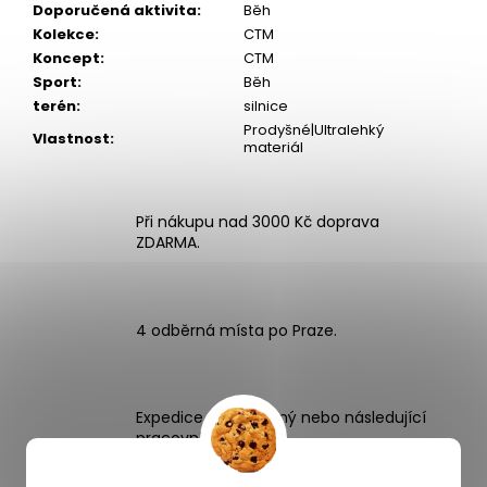
Doporučená aktivita
:
Běh
Kolekce
:
CTM
Koncept
:
CTM
Sport
:
Běh
terén
:
silnice
Prodyšné|Ultralehký
Vlastnost
:
materiál
Při nákupu nad 3000 Kč doprava
ZDARMA.
4 odběrná místa po Praze.
Expedice zboží stejný nebo následující
pracovní den.