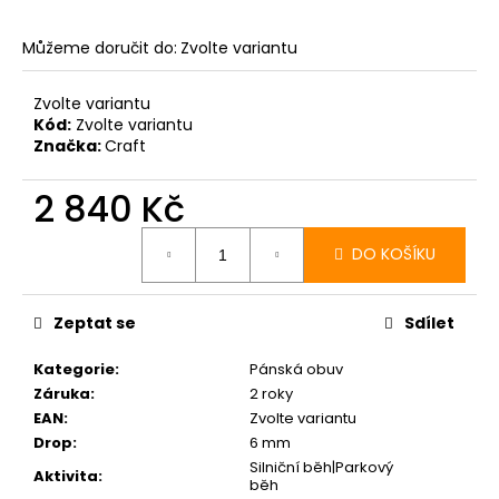
Můžeme doručit do:
Zvolte variantu
Zvolte variantu
Kód:
Zvolte variantu
Značka:
Craft
2 840 Kč
Měrná
cena:
DO KOŠÍKU
Zeptat se
Sdílet
Kategorie
:
Pánská obuv
Záruka
:
2 roky
EAN
:
Zvolte variantu
Drop
:
6 mm
Silniční běh|Parkový
Aktivita
:
běh