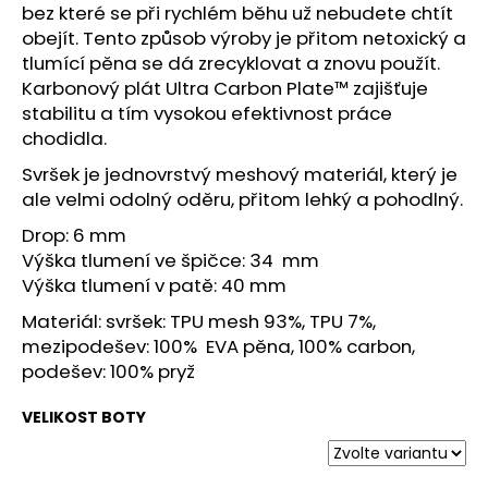
č
bez které se při rychlém běhu už nebudete chtít
u
obejít. Tento způsob výroby je přitom netoxický a
j
tlumící pěna se dá zrecyklovat a znovu použít.
e
Karbonový plát Ultra Carbon Plate™ zajišťuje
m
stabilitu a tím vysokou efektivnost práce
e
chodidla.
Svršek je jednovrstvý meshový materiál, který je
SAUCONY
ale velmi odolný oděru, přitom lehký a pohodlný.
XODUS
ULTRA
Drop: 6 mm
3
Výška tlumení ve špičce: 34 mm
BLACK/DUSK
Výška tlumení v patě: 40 mm
2
999
Materiál: svršek:
TPU mesh 93%, TPU 7%,
Kč
mezipodešev: 100% EVA pěna, 100% carbon,
Původně:
4
podešev: 100% pryž
299
Kč
VELIKOST BOTY