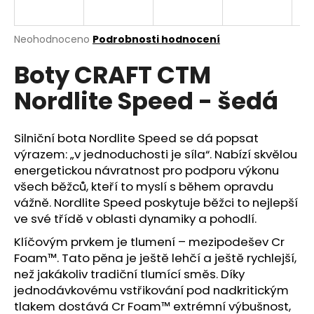
a
j
Průměrné
Neohodnoceno
Podrobnosti hodnocení
í
hodnocení
Boty CRAFT CTM
produktu
t
je
?
Nordlite Speed - šedá
0,0
z
5
hvězdiček.
Silniční bota Nordlite Speed se dá popsat
výrazem: „v jednoduchosti je síla“. Nabízí skvělou
HLEDAT
energetickou návratnost pro podporu výkonu
všech běžců, kteří to myslí s během opravdu
vážně. Nordlite Speed poskytuje běžci to nejlepší
ve své třídě v oblasti dynamiky a pohodlí.
D
o
Klíčovým prvkem je tlumení – mezipodešev Cr
p
Foam™. Tato pěna je ještě lehčí a ještě rychlejší,
o
než jakákoliv tradiční tlumící směs. Díky
r
jednodávkovému vstřikování pod nadkritickým
u
tlakem dostává Cr Foam™ extrémní výbušnost,