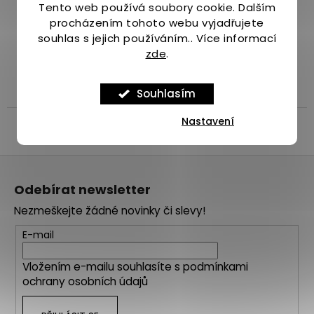
Tento web používá soubory cookie. Dalším
Široký výběr více než 1000 produktů
procházením tohoto webu vyjadřujete
pro běhání.
souhlas s jejich používáním.. Více informací
zde
.
Popis
Diskuze
Značka
Souhlasím
Nastavení
Popis produktu není dostupný
Z
á
Odebírat newsletter
p
Nezmeškejte žádné novinky či slevy!
a
t
E-mail
í
Vložením e-mailu souhlasíte s
podmínkami
ochrany osobních údajů