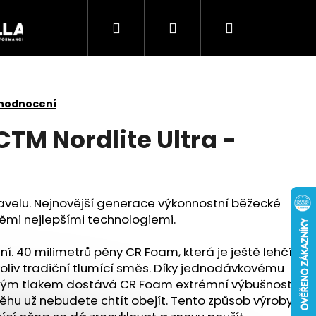
Hledat
Přihlášení
Nákupní
Akce
košík
 hodnocení
TM Nordlite Ultra -
 gravelu. Nejnovější generace výkonnostní běžecké
těmi nejlepšími technologiemi.
í. 40 milimetrů pěny CR Foam, která je ještě lehčí
ákoliv tradiční tlumící směs. Díky jednodávkovému
Následující
ckým tlakem dostává CR Foam extrémní výbušnost,
běhu už nebudete chtít obejít. Tento způsob výroby