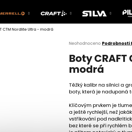
T CTM Nordlite Ultra - modrá
Co potřebujete najít?
Průměrné
Neohodnoceno
Podrobnosti
hodnocení
Boty CRAFT C
produktu
HLEDAT
je
modrá
0,0
z
5
Doporučujeme
hvězdiček.
Těžký kalibr na silnici a
boty, která je nadupaná 
Klíčovým prvkem je tlumen
a ještě rychlejší, než jak
vstřikování pod nadkriti
bez které se při rychlém 