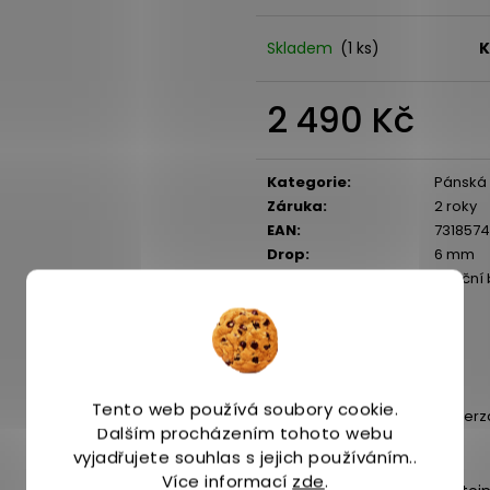
Skladem
(1 ks)
K
2 490 Kč
Měrná
cena:
Kategorie
:
Pánská
Záruka
:
2 roky
EAN
:
7318574
Drop
:
6 mm
Aktivita
:
Silničn
Doporučená
Běh
aktivita
:
Kolekce
:
CTM
Koncept
:
CTM
Sport
:
Běh
Tento web používá soubory cookie.
terén
:
Univerz
Dalším procházením tohoto webu
vyjadřujete souhlas s jejich používáním..
Více informací
zde
.