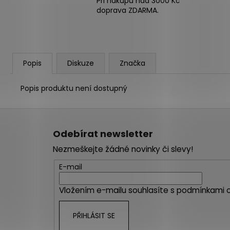
Při nákupu nad 3000 Kč
doprava ZDARMA.
Popis
Diskuze
Značka
Popis produktu není dostupný
Z
á
Odebírat newsletter
p
Nezmeškejte žádné novinky či slevy!
a
t
E-mail
í
Vložením e-mailu souhlasíte s
podmínkami o
PŘIHLÁSIT SE