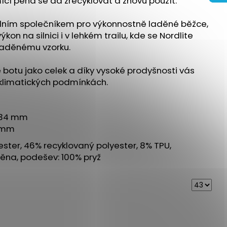
mící pěna se dá zrecyklovat a znovu použít.
 ULTRA 3 BLACK/DUSK
eálním společníkem pro výkonnostně laděné běžce,
 Kč
ýkon na silnici i v lehkém trailu, kde se Nordlite
 laděnému vzorku.
e botu jako celek a díky vysoké prodyšnosti vás
klimatických podmínkách.
: 34 mm
0 mm
ster, 46% recyklovaný polyester, 8% TPU,
ěna, podešev: 100% pryž