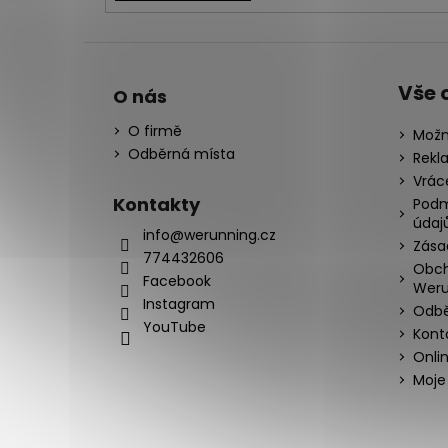
Vše 
O nás
O firmě
Možn
Odběrná místa
Rekl
Vrác
Kontakty
Podm
údaj
info@werunning.cz
Zása
774432606
Obch
Facebook
Weru
Instagram
Odbě
YouTube
Kont
Onli
Moje