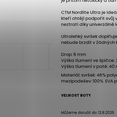
je přitom netoxický a tlu
BOTY CRAFT CTM ULTRA TRAIL - ŠEDÁ
SAUCONY XODUS
1 599 Kč
2 999 Kč
CTM Nordlite Ultra je id
Původně:
1 990 Kč
Původně:
4 299
kteří chtějí podpořit svůj v
neztratí díky univerzálně
Ultralehký svršek doplňuj
nebude brzdit v žádných 
Drop: 6 mm
Výška tlumení ve špičce
Výška tlumení v patě: 4
Materiál: svršek:
46% polye
mezipodešev: 100% EVA p
VELIKOST BOTY
Můžeme doručit do:
12.8.2026