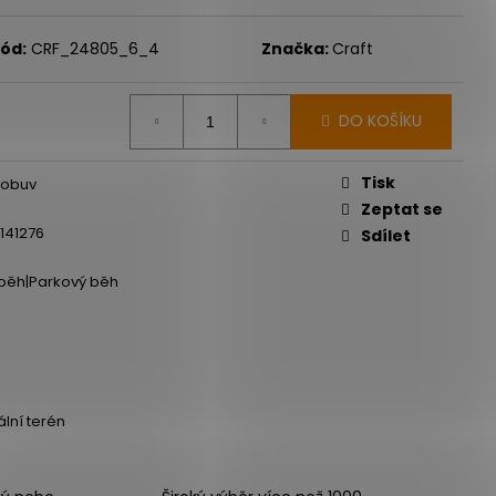
ód:
CRF_24805_6_4
Značka:
Craft
DO KOŠÍKU
Tisk
 obuv
Zeptat se
141276
Sdílet
í běh|Parkový běh
ální terén