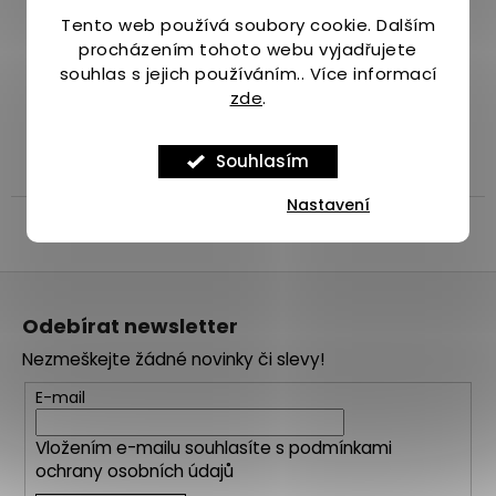
Tento web používá soubory cookie. Dalším
procházením tohoto webu vyjadřujete
Široký výběr více než 1000 produktů
souhlas s jejich používáním.. Více informací
pro běhání.
zde
.
Souhlasím
Popis
Diskuze
Značka
Nastavení
Popis produktu není dostupný
Z
á
Odebírat newsletter
p
Nezmeškejte žádné novinky či slevy!
a
t
E-mail
í
Vložením e-mailu souhlasíte s
podmínkami
ochrany osobních údajů