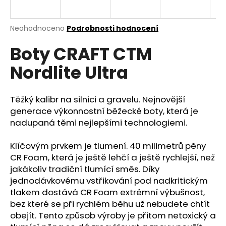
a
j
Průměrné
Neohodnoceno
Podrobnosti hodnocení
í
hodnocení
Boty CRAFT CTM
produktu
t
je
?
Nordlite Ultra
0,0
z
5
hvězdiček.
Těžký kalibr na silnici a gravelu. Nejnovější
generace výkonnostní běžecké boty, která je
HLEDAT
nadupaná těmi nejlepšími technologiemi.
Klíčovým prvkem je tlumení. 40 milimetrů pěny
CR Foam, která je ještě lehčí a ještě rychlejší, než
D
jakákoliv tradiční tlumící směs. Díky
o
jednodávkovému vstřikování pod nadkritickým
p
tlakem dostává CR Foam extrémní výbušnost,
o
bez které se při rychlém běhu už nebudete chtít
r
obejít. Tento způsob výroby je přitom netoxický a
u