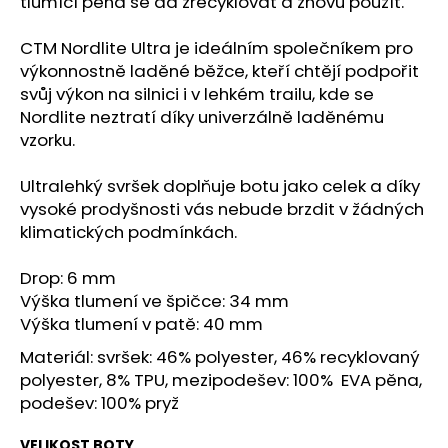
č
tlumící pěna se dá zrecyklovat a znovu použít.
u
j
CTM Nordlite Ultra je ideálním společníkem pro
e
výkonnostně laděné běžce, kteří chtějí podpořit
m
svůj výkon na silnici i v lehkém trailu, kde se
e
Nordlite neztratí díky univerzálně laděnému
vzorku.
BOTY
Ultralehký svršek doplňuje botu jako celek a díky
CRAFT
PURE
vysoké prodyšnosti vás nebude brzdit v žádných
TRAIL
klimatických podmínkách.
PRO
-
ČERVENÁ
Drop: 6 mm
Výška tlumení ve špičce: 34 mm
3
290
Výška tlumení v patě: 40 mm
Kč
Materiál: svršek:
46% polyester, 46% recyklovaný
polyester, 8% TPU, mezipodešev: 100% EVA pěna,
podešev: 100% pryž
VELIKOST BOTY