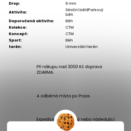
Drop
:
6 mm
Silniční běh|Parkový
Aktivita
:
běh
Doporučená aktivita
:
Běh
Kolekce
:
CTM
Koncept
:
CTM
Sport
:
Běh
terén
:
Univerzální terén
Při nákupu nad 3000 Kč doprava
ZDARMA.
4 odběrná místa po Praze.
Expedice zboží stejný nebo následující
pracovní den.