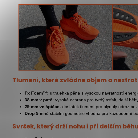
Tlumení, které zvládne objem a neztratí
Px Foam™:
ultralehká pěna s vysokou návratností energ
38 mm v patě:
vysoká ochrana pro tvrdý asfalt, delší běh
29 mm ve špičce:
dostatek tlumení pro plynulý odraz bez
Drop 9 mm:
stabilní geometrie vhodná pro každodenní běhá
Svršek, který drží nohu i při delším běh