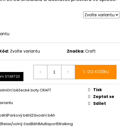
CER 2 - ORANŽOVÁ
iantu
Kód:
Zvolte variantu
Značka:
Craft
DO KOŠÍKU
em START20
Tisk
silniční běžecké boty CRAFT
Zeptat se
variantu
Sdílet
í běh|Parkový běh|Závodní běh
g|Relax/volný čas|Běh|Multisport|Walking