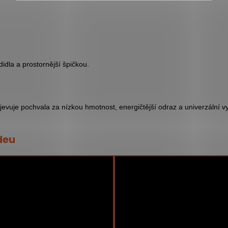
idla a prostornější špičkou.
vuje pochvala za nízkou hmotnost, energičtější odraz a univerzální vy
deu