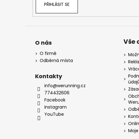
PŘIHLÁSIT SE
Vše 
O nás
O firmě
Možn
Odběrná místa
Rekl
Vrác
Kontakty
Podm
údaj
info@werunning.cz
Zása
774432606
Obch
Facebook
Weru
Instagram
Odbě
YouTube
Kont
Onli
Moje