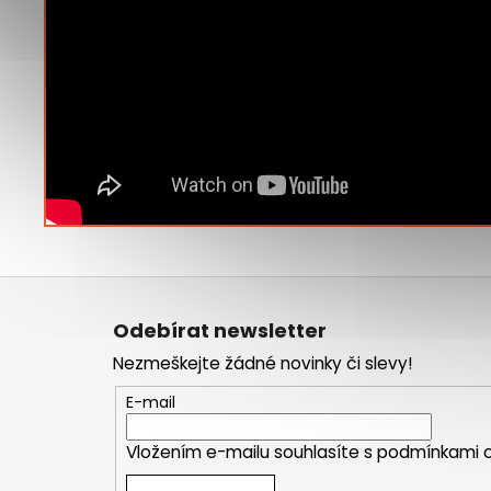
Z
á
Odebírat newsletter
p
Nezmeškejte žádné novinky či slevy!
a
t
E-mail
í
Vložením e-mailu souhlasíte s
podmínkami o