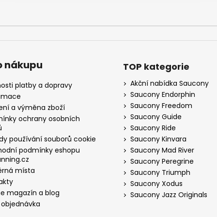
o nákupu
TOP kategorie
Akční nabídka Saucony
osti platby a dopravy
Saucony Endorphin
amace
Saucony Freedom
ení a výměna zboží
Saucony Guide
ínky ochrany osobních
ů
Saucony Ride
dy používání souborů cookie
Saucony Kinvara
odní podmínky eshopu
Saucony Mad River
nning.cz
Saucony Peregrine
rná místa
Saucony Triumph
akty
Saucony Xodus
ne magazín a blog
Saucony Jazz Originals
 objednávka