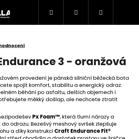
Hledat
Přihlášení
Nákupní
Akce
košík
 hodnocení
Endurance 3 - oranžová
nžovém provedení je pánská silniční běžecká bota
hcete spojit komfort, stabilitu a energický odraz.
delném běhání po asfaltu, delších objemech i
potřebujete měkký došlap, ale nechcete ztratit
mezipodešev
Px Foam™
, která tlumí nárazy a
Následující
t do odrazu. Bezešvý meshový svršek zlepšuje
ohu a díky konstrukci
Craft Endurance Fit®
ilní střed chodidla a dostatek prostoru ve špičce.