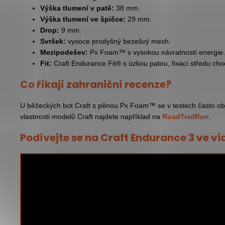
Výška tlumení v patě:
38 mm.
Výška tlumení ve špičce:
29 mm.
Drop:
9 mm.
Svršek:
vysoce prodyšný bezešvý mesh.
Mezipodešev:
Px Foam™ s vysokou návratností energie.
Fit:
Craft Endurance Fit® s úzkou patou, fixací středu chod
Co říkají zahraniční recenze?
U běžeckých bot Craft s pěnou Px Foam™ se v testech často obje
vlastnosti modelů Craft najdete například na
RoadTrailRun
.
Podívejte se na Craft Endurance 3 ve vi