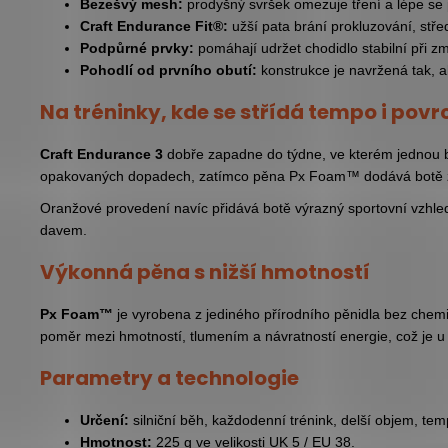
Bezešvý mesh:
prodyšný svršek omezuje tření a lépe se 
Craft Endurance Fit®:
užší pata brání prokluzování, stře
Podpůrné prvky:
pomáhají udržet chodidlo stabilní při 
Pohodlí od prvního obutí:
konstrukce je navržená tak, a
Na tréninky, kde se střídá tempo i povr
Craft Endurance 3
dobře zapadne do týdne, ve kterém jednou běž
opakovaných dopadech, zatímco pěna Px Foam™ dodává botě živěj
Oranžové provedení navíc přidává botě výrazný sportovní vzhled
davem.
Výkonná pěna s nižší hmotností
Px Foam™
je vyrobena z jediného přírodního pěnidla bez chemi
poměr mezi hmotností, tlumením a návratností energie, což je u
Parametry a technologie
Určení:
silniční běh, každodenní trénink, delší objem, te
Hmotnost:
225 g ve velikosti UK 5 / EU 38.