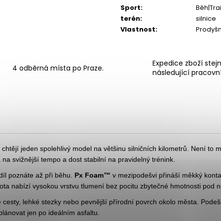
Sport
:
Běh|Tra
terén
:
silnice
Vlastnost
:
Prodyšn
Expedice zboží stej
4 odběrná místa po Praze.
následující pracovn
 chtějí jeden spolehlivý model na většinu silničních kilometrů. Není to
a svižnější tempo a dost stabilní na pravidelný trénink.
díl poznáte až při běhu.
Px Foam™
v mezipodešvi přináší měkký kontak
bota nabízí vysokou vrstvu tlumení bez pocitu zbytečné hmotnosti pod
é cesty, lehké stezky nebo pevnější přírodní povrch okolo města. Podeše
lánovat jen po ideálním asfaltu.