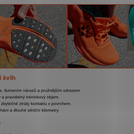
 švih
ie, tlumením nárazů a pružnějším odrazem.
y a pravidelný tréninkový objem.
 zbytečné ztráty kontaktu s povrchem.
ní a dlouhé silniční kilometry.
u