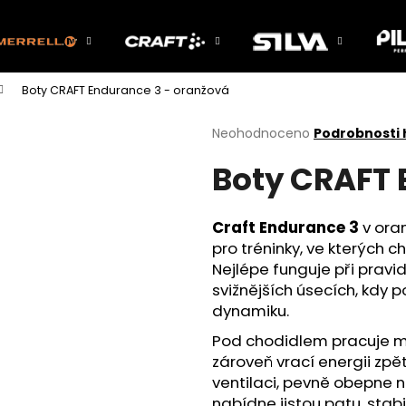
Boty CRAFT Endurance 3 - oranžová
Co potřebujete najít?
Průměrné
Neohodnoceno
Podrobnosti
hodnocení
Boty CRAFT 
produktu
HLEDAT
je
0,0
z
Craft Endurance 3
v ora
5
Doporučujeme
pro tréninky, ve kterých c
hvězdiček.
Nejlépe funguje při pravi
svižnějších úsecích, kdy 
dynamiku.
Pod chodidlem pracuje 
zároveň vrací energii zpě
ventilaci, pevně obepne n
nabídne jistou patu, stab