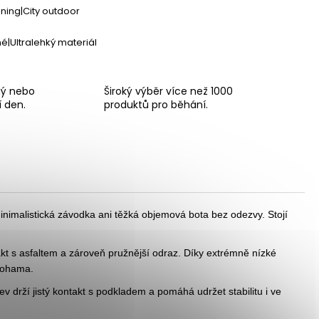
ining|City outdoor
é|Ultralehký materiál
ný nebo
Široký výběr více než 1000
í den.
produktů pro běhání.
 minimalistická závodka ani těžká objemová bota bez odezvy. Stojí
t s asfaltem a zároveň pružnější odraz. Díky extrémně nízké
 nohama.
v drží jistý kontakt s podkladem a pomáhá udržet stabilitu i ve