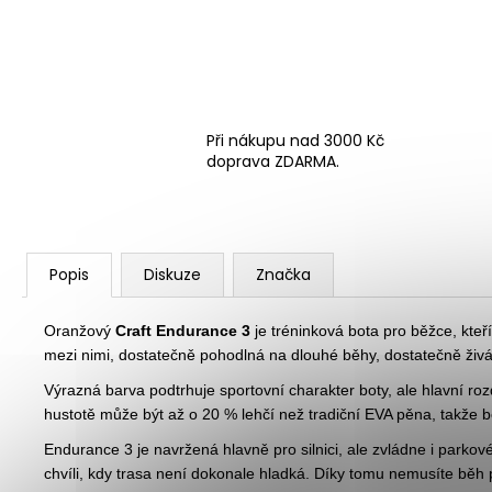
Při nákupu nad 3000 Kč
doprava ZDARMA.
Popis
Diskuze
Značka
Oranžový
Craft Endurance 3
je tréninková bota pro běžce, kteří
mezi nimi, dostatečně pohodlná na dlouhé běhy, dostatečně živá n
Výrazná barva podtrhuje sportovní charakter boty, ale hlavní roz
hustotě může být až o 20 % lehčí než tradiční EVA pěna, takže 
Endurance 3 je navržená hlavně pro silnici, ale zvládne i parkov
chvíli, kdy trasa není dokonale hladká. Díky tomu nemusíte běh p