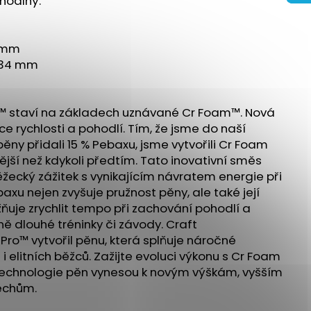
ohodlný.
URANCE 3 - BÍLÁ
0 mm
: 34 mm
™ staví na základech uznávané Cr Foam™. Nová
ce rychlosti a pohodlí. Tím, že jsme do naší
ěny přidali 15 % Pebaxu, jsme vytvořili Cr Foam
ivější než kdykoli předtím. Tato inovativní směs
žecký zážitek s vynikajícím návratem energie při
axu nejen zvyšuje pružnost pěny, ale také její
ňuje zrychlit tempo při zachování pohodlí a
ně dlouhé tréninky či závody. Craft
ro™ vytvořil pěnu, která splňuje náročné
elitních běžců. Zažijte evoluci výkonu s Cr Foam
 technologie pěn vynesou k novým výškám, vyšším
ěchům.