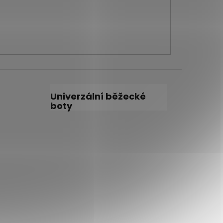
Univerzální běžecké
boty