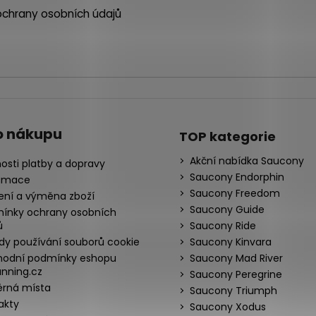
chrany osobních údajů
o nákupu
TOP kategorie
Akční nabídka Saucony
osti platby a dopravy
Saucony Endorphin
amace
Saucony Freedom
ení a výměna zboží
Saucony Guide
ínky ochrany osobních
ů
Saucony Ride
dy používání souborů cookie
Saucony Kinvara
odní podmínky eshopu
Saucony Mad River
nning.cz
Saucony Peregrine
rná místa
Saucony Triumph
akty
Saucony Xodus