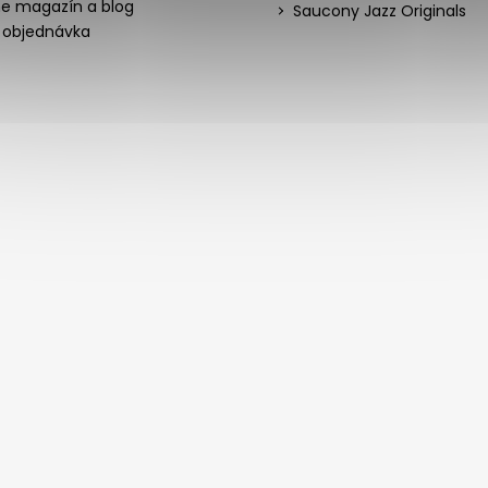
ne magazín a blog
Saucony Jazz Originals
 objednávka