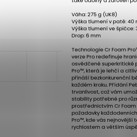
také odolný a zároveň p
PILLAR PERFORMANCE TRIPLE
BOTY CRAFT END
MAGNESIUM - LESNÍ PLODY, 200G
3 990 Kč
Váha: 275 g (UK8)
1 090 Kč
Výška tlumení v patě: 4
Výška tlumení ve špičce
Drop: 6 mm
Technologie Cr Foam Pro
verze Pro redefinuje hrani
osvědčené superkritické p
Pro™, která je lehčí a citl
přináší bezkonkurenční bě
každém kroku. Přídání Peb
trvanlivost, což vám umož
stability potřebné pro růz
prostřednictvím Cr Foam P
požadavky každodenních i 
Pro™, kde vás nejnovější
rychlostem a větším úsp