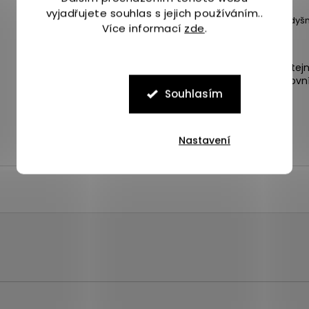
Sport
:
Běh
vyjadřujete souhlas s jejich používáním..
Vlastnost
:
Prodyšn
Více informací
zde
.
Expedice zboží stej
4 odběrná místa po Praze.
následující pracovn
Souhlasím
Nastavení