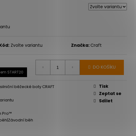
iantu
Kód:
Zvolte variantu
Značka:
Craft
DO KOŠÍKU
dem START20
Tisk
silniční běžecké boty CRAFT
Zeptat se
variantu
Sdílet
m Pro™
í běh|Závodní běh