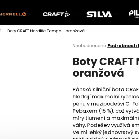
Boty CRAFT Nordlite Tempo - oranžová
Co potřebujete najít?
Průměrné
Neohodnoceno
Podrobnosti
hodnocení
Boty CRAFT 
produktu
HLEDAT
je
oranžová
0,0
z
5
Doporučujeme
hvězdiček.
Pánská silniční bota CRAF
hledají maximální rychlos
pěnu v mezipodešvi Cr Fo
Pebaxem (15 %), což vytvá
míry tlumení a maximální 
váhy. Podešev využívá směs 
Velmi lehký jednovrstvý 