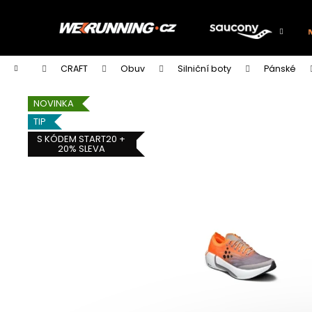
K
Přejít
na
o
obsah
Zpět
Zpět
š
do
do
í
Domů
CRAFT
Obuv
Silniční boty
Pánské
k
obchodu
obchodu
NOVINKA
TIP
S KÓDEM START20 +
20% SLEVA