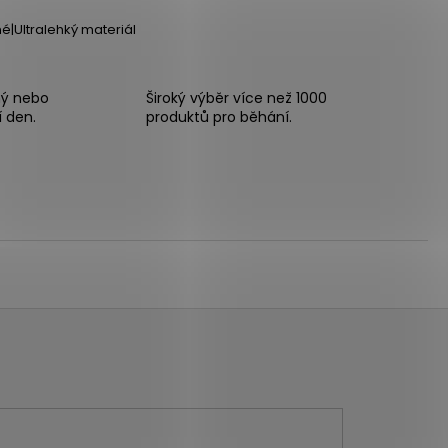
é|Ultralehký materiál
ný nebo
Široký výběr více než 1000
í den.
produktů pro běhání.