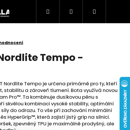
Hledat
Přihlášení
Nákupní
Akce
košík
 hodnocení
Nordlite Tempo -
T Nordlite Tempo je určena primárně pro ty, kteří
t, stabilitu a zároveň tlumení. Bota využívá novou
am Pro™. Ta kombinuje dusíkovou pěnu s
ří skvělou kombinaci vysoké stability, optimální
síly do odrazu. To vše při zachování minimální
Následující
HyperGrip™, která zajistí jistý grip na silnici.
svršek, zpevněný TPU je maximálně prodyšný, ale