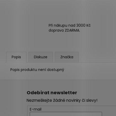
Při nákupu nad 3000 Kč
doprava ZDARMA.
Popis
Diskuze
Značka
Popis produktu není dostupný
Z
á
Odebírat newsletter
p
Nezmeškejte žádné novinky či slevy!
a
t
E-mail