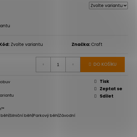
iantu
Kód:
Zvolte variantu
Značka:
Craft
DO KOŠÍKU
Tisk
 obuv
Zeptat se
variantu
Sdílet
m™
ý běh|Silniční běh|Parkový běh|Závodní