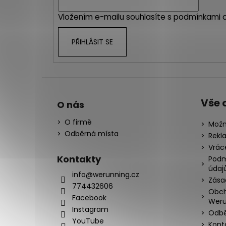
í
Vložením e-mailu souhlasíte s
podmínkami o
PŘIHLÁSIT SE
Vše 
O nás
O firmě
Možn
Odběrná místa
Rekl
Vrác
Kontakty
Podm
údaj
info@werunning.cz
Zása
774432606
Obch
Facebook
Weru
Instagram
Odbě
YouTube
Kont