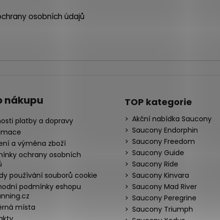
chrany osobních údajů
o nákupu
TOP kategorie
Akční nabídka Saucony
osti platby a dopravy
Saucony Endorphin
amace
Saucony Freedom
ení a výměna zboží
Saucony Guide
ínky ochrany osobních
ů
Saucony Ride
dy používání souborů cookie
Saucony Kinvara
odní podmínky eshopu
Saucony Mad River
nning.cz
Saucony Peregrine
rná místa
Saucony Triumph
akty