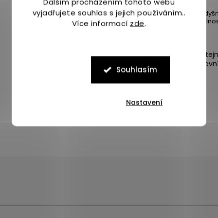
Dalším procházením tohoto webu
Sport
:
Běh
vyjadřujete souhlas s jejich používáním..
Prodyšn
Vlastnost
:
odolnos
Více informací
zde
.
Expedice zboží stej
4 odběrná místa po Praze.
následující pracovn
Souhlasím
Nastavení