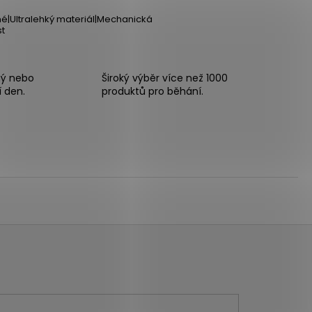
é|Ultralehký materiál|Mechanická
t
ný nebo
Široký výběr více než 1000
í den.
produktů pro běhání.