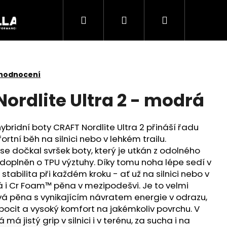
Hledat
Přihlášení
Nákupní
Akce
košík
 hodnocení
ordlite Ultra 2 - modrá
ridní boty CRAFT Nordlite Ultra 2 přináší řadu
ortní běh na silnici nebo v lehkém trailu.
e dočkal svršek boty, který je utkán z odolného
oplněn o TPU výztuhy. Díky tomu noha lépe sedí v
stabilita při každém kroku - ať už na silnici nebo v
i Cr Foam™ pěna v mezipodešvi. Je to velmi
vá pěna s vynikajícím návratem energie v odrazu,
Následující
pocit a vysoký komfort na jakémkoliv povrchu. V
má jistý grip v silnici i v terénu, za sucha i na