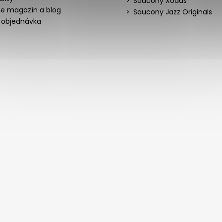
Saucony Xodus
ne magazín a blog
Saucony Jazz Originals
 objednávka