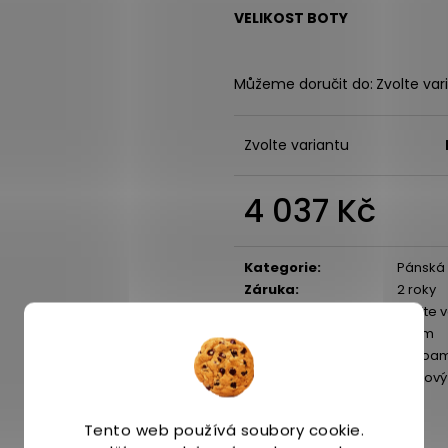
VELIKOST BOTY
Můžeme doručit do:
Zvolte var
Zvolte variantu
4 037 Kč
Měrná
cena:
Kategorie
:
Pánská
Záruka
:
2 roky
EAN
:
Zvolte 
Drop
:
6 mm
Technologie
:
Cr Foa
Trailov
Aktivita
:
běh
Doporučená
Běh
Tento web používá soubory cookie.
aktivita
: