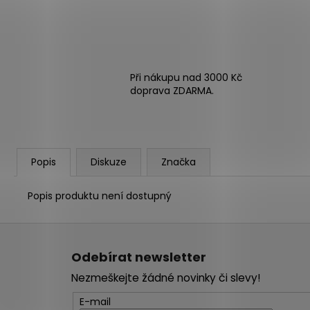
Při nákupu nad 3000 Kč
doprava ZDARMA.
Popis
Diskuze
Značka
Popis produktu není dostupný
Z
á
Odebírat newsletter
p
Nezmeškejte žádné novinky či slevy!
a
t
E-mail