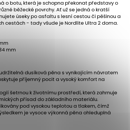
 ULTRA 3 BLACK/DUSK
á o botu, která je schopna překonat představy o
různé běžecké povrchy. Ať už se jedná o kratší
 Kč
ujete úseky po asfaltu s lesní cestou či pěšinou a
ch cestách - tady všude je Nordlite Ultra 2 doma.
0 mm
: 34 mm
 udržitelná dusíková pěna s vynikajícím návratem
oskytuje příjemný pocit a vysoký komfort na
gií šetrnou k životnímu prostředí, která zahrnuje
mických přísad do základního materiálu.
třikovány pod vysokou teplotou a tlakem, čímž
. Výsledkem je vysoce výkonná pěna ohleduplná