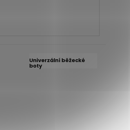
Univerzální běžecké
boty