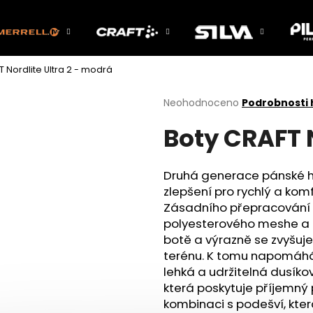
T Nordlite Ultra 2 - modrá
Co potřebujete najít?
Průměrné
Neohodnoceno
Podrobnosti
hodnocení
Boty CRAFT N
produktu
HLEDAT
je
0,0
z
Druhá generace pánské hyb
5
Doporučujeme
zlepšení pro rychlý a komf
hvězdiček.
Zásadního přepracování s
polyesterového meshe a d
botě a výrazně se zvyšuje 
terénu. K tomu napomáhá 
lehká a udržitelná dusíko
která poskytuje příjemný 
kombinaci s podešví, která 