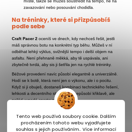
místě, takže se můžeš soustředit na tempo, ne na
zavazování nebo posouvání chodidla.
Na tréninky, které si přizpůsobíš
podle sebe
Craft Pacer 2
oceníš ve dnech, kdy nechceš řešit, jestli
máš správnou botu na konkrétní typ běhu. Můžeš v ní
odběhat lehký výklus, svižnější tempo i delší objem na
asfaltu. Není přehnaně měkká, aby tě uspávala, ani
zbytečně tvrdá, aby sis ji šetřila jen na rychlé tréninky.
Béžové provedení navíc působí elegantně a univerzálně.
Hodí se k botě, která není jen o výkonu, ale i o pocitu.
Když si ji obuješ, dostaneš kombinaci technického řešení,
lehkosti a decentního stylu, který nepůsobí křiklavě, ale
pořád vypadá sportovně.
Promyšlenější materiály pro každý
Tento web používá soubory cookie. Dalším
kilometr
procházením tohoto webu vyjadřujete
souhlas s jejich používáním.. Více informací
Pěna
Px Foam™
není zajímavá jen tím, jak běží. Při její