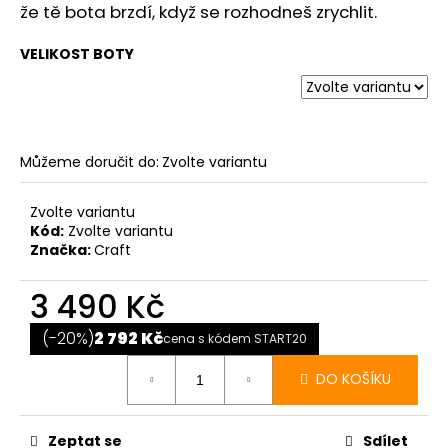
č
že tě bota brzdí, když se rozhodneš zrychlit.
u
j
VELIKOST BOTY
e
m
e
Můžeme doručit do:
Zvolte variantu
BOTY
CRAFT
PURE
Zvolte variantu
TRAIL
Kód:
Zvolte variantu
PRO
Značka:
Craft
-
ČERVENÁ
3 490 Kč
3
Měrná
290
Kč
cena:
(-20%)
2 792 Kč
cena s kódem START20
DO KOŠÍKU
Zeptat se
Sdílet