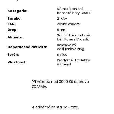
Dámské silniční
Kategorie
:
běžecké boty CRAFT
Záruka
:
2 roky
EAN
:
Zvolte variantu
Drop
:
6 mm
Silniční běh|Parkový
Aktivita
:
běh|Fitness|Crossfit
Relax/volný
Doporučená aktivita
:
čas|Běh|Walking
terén
:
silnice
Prodyšné|Ultralehký
Vlastnost
:
materiál
Při nákupu nad 3000 Kč doprava
ZDARMA.
4 odběrná místa po Praze.