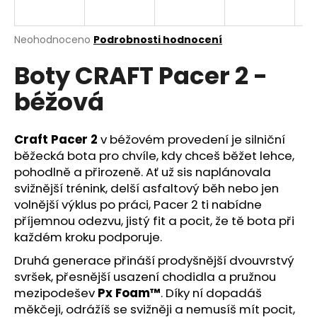
a
j
Průměrné
Neohodnoceno
Podrobnosti hodnocení
í
hodnocení
Boty CRAFT Pacer 2 -
produktu
t
je
?
béžová
0,0
z
5
hvězdiček.
Craft Pacer 2
v béžovém provedení je silniční
běžecká bota pro chvíle, kdy chceš běžet lehce,
HLEDAT
pohodlně a přirozeně. Ať už sis naplánovala
svižnější trénink, delší asfaltový běh nebo jen
volnější výklus po práci, Pacer 2 ti nabídne
příjemnou odezvu, jistý fit a pocit, že tě bota při
D
každém kroku podporuje.
o
p
Druhá generace přináší prodyšnější dvouvrstvý
o
svršek, přesnější usazení chodidla a pružnou
r
mezipodešev
Px Foam™
. Díky ní dopadáš
u
měkčeji, odrážíš se svižněji a nemusíš mít pocit,