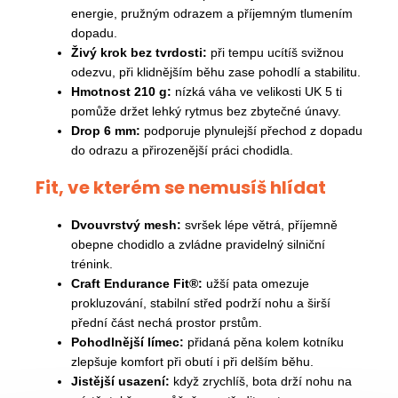
energie, pružným odrazem a příjemným tlumením
dopadu.
Živý krok bez tvrdosti:
při tempu ucítíš svižnou
odezvu, při klidnějším běhu zase pohodlí a stabilitu.
Hmotnost 210 g:
nízká váha ve velikosti UK 5 ti
pomůže držet lehký rytmus bez zbytečné únavy.
Drop 6 mm:
podporuje plynulejší přechod z dopadu
do odrazu a přirozenější práci chodidla.
Fit, ve kterém se nemusíš hlídat
Dvouvrstvý mesh:
svršek lépe větrá, příjemně
obepne chodidlo a zvládne pravidelný silniční
trénink.
Craft Endurance Fit®:
užší pata omezuje
prokluzování, stabilní střed podrží nohu a širší
přední část nechá prostor prstům.
Pohodlnější límec:
přidaná pěna kolem kotníku
zlepšuje komfort při obutí i při delším běhu.
Jistější usazení:
když zrychlíš, bota drží nohu na