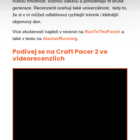
nízkou hmotnost, svižnou odezvu a pohodlnější fit druhé
generace. Recenzenti oceňují také univerzálnost, tedy to,
že si v ní můžeš odběhnout rychlejší trénink i klidnější
objemový den.
Více zkušeností najdeš v recenzi na
RunToTheFinish
a
také v testu na
AlastairRunning
.
Podívej se na Craft Pacer 2 ve
videorecenziích