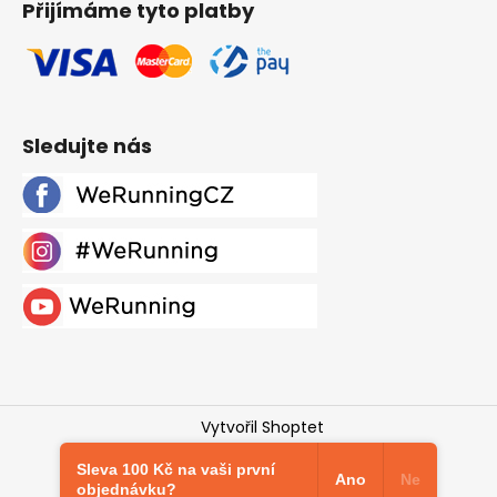
Přijímáme tyto platby
Sledujte nás
Vytvořil Shoptet
Copyright 2026
Werunning.cz
. Všechna práva
Sleva 100 Kč na vaši první
vyhrazena.
Upravit nastavení cookies
Ano
Ne
objednávku?