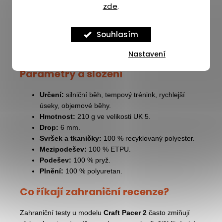
zde
.
výrobě se používají přírodní materiály bez chemických
přísad, samotný proces je netoxický a suroviny i hotový
materiál jsou recyklovatelné. Získáš tak moderní
Souhlasím
mezipodešev s nízkou hmotností, pružnou odezvou a
odpovědnějším přístupem k materiálům.
Nastavení
Parametry a složení
Určení:
silniční běh, tempový trénink, rychlejší
úseky, objemové běhy.
Hmotnost:
210 g ve velikosti UK 5.
Drop:
6 mm.
Svršek a tkaničky:
100 % recyklovaný polyester.
Mezipodešev:
100 % ETPU.
Podešev:
100 % pryž.
Plnění:
100 % polyuretan.
Co říkají zahraniční recenze?
Zahraniční testy u modelu
Craft Pacer 2
často zmiňují