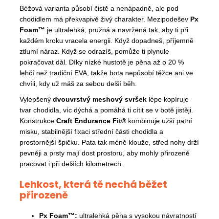
Béžová varianta působí čistě a nenápadně, ale pod
chodidlem má překvapivě živý charakter. Mezipodešev
Px
Foam™
je ultralehká, pružná a navržená tak, aby ti při
každém kroku vracela energii. Když dopadneš, příjemně
ztlumí náraz. Když se odrazíš, pomůže ti plynule
pokračovat dál. Díky nízké hustotě je pěna až o 20 %
lehčí než tradiční EVA, takže bota nepůsobí těžce ani ve
chvíli, kdy už máš za sebou delší běh.
Vylepšený
dvouvrstvý meshový svršek
lépe kopíruje
tvar chodidla, víc dýchá a pomáhá ti cítit se v botě jistěji.
Konstrukce
Craft Endurance Fit®
kombinuje užší patní
misku, stabilnější fixaci střední části chodidla a
prostornější špičku. Pata tak méně klouže, střed nohy drží
pevněji a prsty mají dost prostoru, aby mohly přirozeně
pracovat i při delších kilometrech.
Lehkost, která tě nechá běžet
přirozeně
Px Foam™:
ultralehká pěna s vysokou návratností