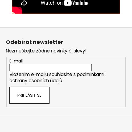
Z
á
Odebírat newsletter
p
Nezmeškejte žádné novinky či slevy!
a
t
E-mail
í
Vložením e-mailu souhlasíte s
podmínkami
ochrany osobních údajů
PŘIHLÁSIT SE