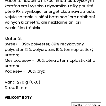
č
Pacer tě nadchne nízkou hmotností, vysokým
u
komfortem i vysokou dynamikou díky použité
j
pěně PX s vynikající energetickou návratností.
e
Nejvíc se tahle silniční bota hodí pro nabíhání
m
volných kilometrů, ale nezklame ani při
e
rychlejším tréninku.
Materiál:
SAUCONY
Svršek - 39% polyester, 39% recyklovaný
XODUS
ULTRA
polyester, 12% polyuretan, 10% termoplastický
3
uretan;
BLACK/DUSK
Mezipodešev - 100% pěna z termoplastického
2
uretanu
999
Podešev - 100% pryž
Kč
Původně:
4
Váha: 270 g (UK8)
299
Kč
Drop: 6 mm
VELIKOST BOTY