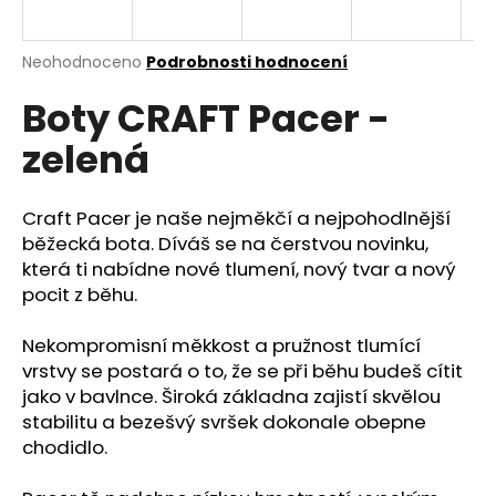
a
j
Průměrné
Neohodnoceno
Podrobnosti hodnocení
í
hodnocení
Boty CRAFT Pacer -
produktu
t
je
?
zelená
0,0
z
5
hvězdiček.
Craft Pacer je naše nejměkčí a nejpohodlnější
běžecká bota. Díváš se na čerstvou novinku,
HLEDAT
která ti nabídne nové tlumení, nový tvar a nový
pocit z běhu.
Nekompromisní měkkost a pružnost tlumící
D
vrstvy se postará o to, že se při běhu budeš cítit
o
jako v bavlnce. Široká základna zajistí skvělou
p
stabilitu a bezešvý svršek dokonale obepne
o
chodidlo.
r
u