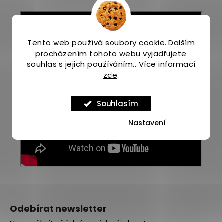
Tento web používá soubory cookie. Dalším
procházením tohoto webu vyjadřujete
souhlas s jejich používáním.. Více informací
zde
.
Souhlasím
Nastavení
Z
á
Odebírat newsletter
p