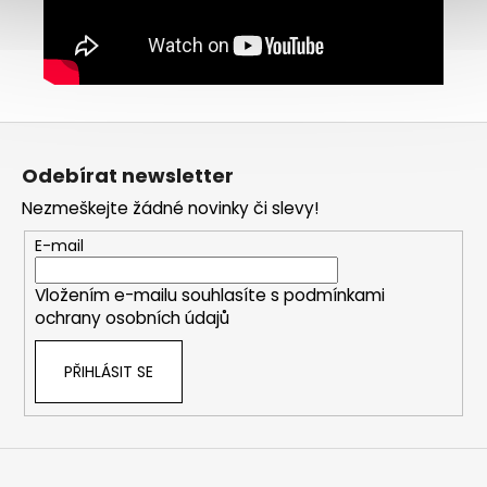
Z
á
Odebírat newsletter
p
Nezmeškejte žádné novinky či slevy!
a
t
E-mail
í
Vložením e-mailu souhlasíte s
podmínkami
ochrany osobních údajů
PŘIHLÁSIT SE