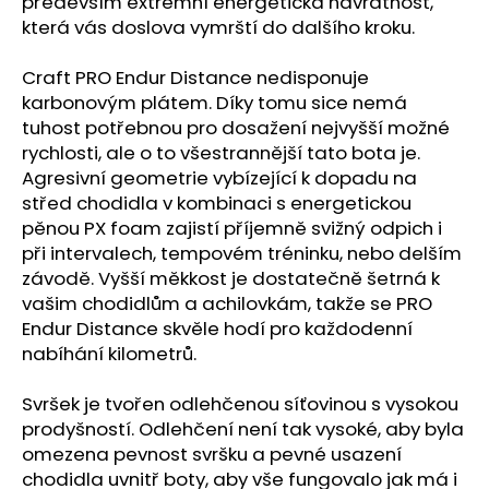
č
především extrémní energetická návratnost,
u
která vás doslova vymrští do dalšího kroku.
j
e
Craft PRO Endur Distance nedisponuje
m
karbonovým plátem. Díky tomu sice nemá
e
tuhost potřebnou pro dosažení nejvyšší možné
rychlosti, ale o to všestrannější tato bota je.
Agresivní geometrie vybízející k dopadu na
BOTY
střed chodidla v kombinaci s energetickou
CRAFT
CTM
pěnou PX foam zajistí příjemně svižný odpich i
ULTRA
při intervalech, tempovém tréninku, nebo delším
3
závodě. Vyšší měkkost je dostatečně šetrná k
-
BÉŽOVÁ
vašim chodidlům a achilovkám, takže se PRO
Endur Distance skvěle hodí pro každodenní
1
599
nabíhání kilometrů.
Kč
Původně:
1
Svršek je tvořen odlehčenou síťovinou s vysokou
990
prodyšností. Odlehčení není tak vysoké, aby byla
Kč
omezena pevnost svršku a pevné usazení
chodidla uvnitř boty, aby vše fungovalo jak má i