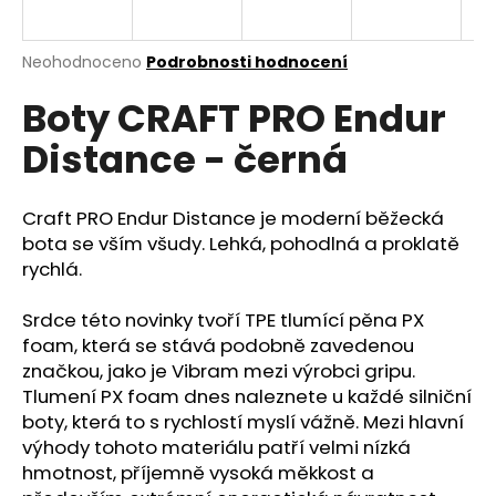
a
j
Průměrné
Neohodnoceno
Podrobnosti hodnocení
í
hodnocení
Boty CRAFT PRO Endur
produktu
t
je
?
Distance - černá
0,0
z
5
hvězdiček.
Craft PRO Endur Distance je moderní běžecká
bota se vším všudy. Lehká, pohodlná a proklatě
HLEDAT
rychlá.
Srdce této novinky tvoří TPE tlumící pěna PX
foam, která se stává podobně zavedenou
D
značkou, jako je Vibram mezi výrobci gripu.
o
Tlumení PX foam dnes naleznete u každé silniční
p
boty, která to s rychlostí myslí vážně. Mezi hlavní
o
výhody tohoto materiálu patří velmi nízká
r
hmotnost, příjemně vysoká měkkost a
u