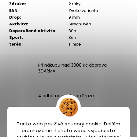
Záruka
:
2 roky
EAN
:
Zvolte variantu
Drop
:
9 mm
Aktivita
:
Silniční běh
Doporučená aktivita
:
Běh
Sport
:
Běh
terén
:
silnice
Při nákupu nad 3000 Kč doprava
ZDARMA.
4 odběrná místa po Praze.
Expedice zboží stejný nebo následující
Tento web používá soubory cookie. Dalším
pracovní den.
procházením tohoto webu vyjadřujete