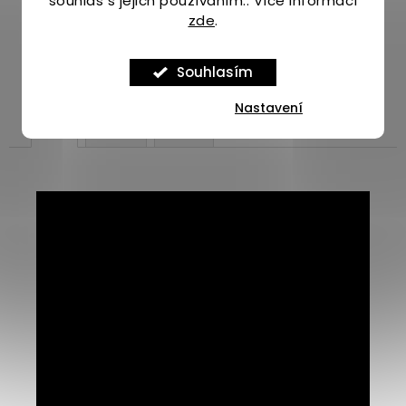
souhlas s jejich používáním.. Více informací
zde
.
Široký výběr více než 1000 produktů
pro běhání.
Souhlasím
Nastavení
Popis
Diskuze
Značka