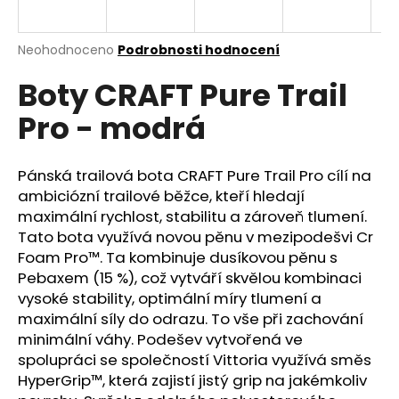
a
j
Průměrné
Neohodnoceno
Podrobnosti hodnocení
í
hodnocení
Boty CRAFT Pure Trail
produktu
t
je
?
Pro - modrá
0,0
z
5
hvězdiček.
Pánská trailová bota CRAFT Pure Trail Pro cílí na
ambiciózní trailové běžce, kteří hledají
HLEDAT
maximální rychlost, stabilitu a zároveň tlumení.
Tato bota využívá novou pěnu v mezipodešvi Cr
Foam Pro™. Ta kombinuje dusíkovou pěnu s
Pebaxem (15 %), což vytváří skvělou kombinaci
D
vysoké stability, optimální míry tlumení a
o
maximální síly do odrazu. To vše při zachování
p
minimální váhy. Podešev vytvořená ve
o
spolupráci se společností Vittoria využívá směs
r
HyperGrip™, která zajistí jistý grip na jakémkoliv
u