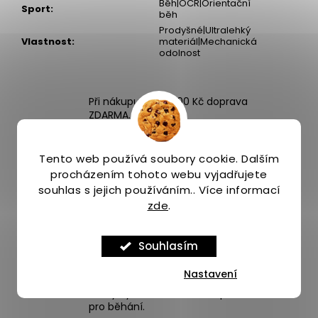
Běh|OCR|Orientační
Sport
:
běh
Prodyšné|Ultralehký
Vlastnost
:
materiál|Mechanická
odolnost
Při nákupu nad 3000 Kč doprava
ZDARMA.
Tento web používá soubory cookie. Dalším
4 odběrná místa po Praze.
procházením tohoto webu vyjadřujete
souhlas s jejich používáním.. Více informací
zde
.
Expedice zboží stejný nebo následující
pracovní den.
Souhlasím
Nastavení
Široký výběr více než 1000 produktů
pro běhání.