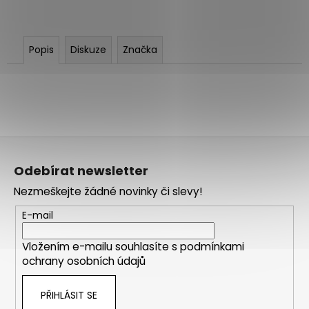
Popis
Diskuze
Značka
Z
á
Odebírat newsletter
p
Nezmeškejte žádné novinky či slevy!
a
t
E-mail
í
Vložením e-mailu souhlasíte s
podmínkami
ochrany osobních údajů
PŘIHLÁSIT SE