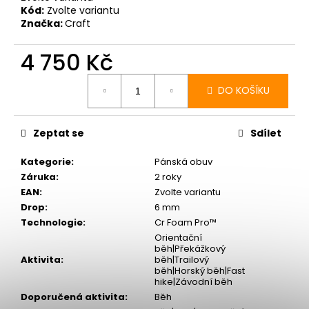
Kód:
Zvolte variantu
Značka:
Craft
4 750 Kč
Měrná
cena:
DO KOŠÍKU
Zeptat se
Sdílet
Kategorie
:
Pánská obuv
Záruka
:
2 roky
EAN
:
Zvolte variantu
Drop
:
6 mm
Technologie
:
Cr Foam Pro™
Orientační
běh|Překážkový
Aktivita
:
běh|Trailový
běh|Horský běh|Fast
hike|Závodní běh
Doporučená aktivita
:
Běh