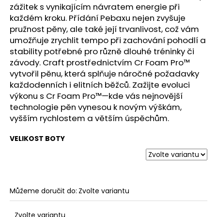
zážitek s vynikajícím návratem energie při
každém kroku. Přídání Pebaxu nejen zvyšuje
pružnost pěny, ale také její trvanlivost, což vám
umožňuje zrychlit tempo při zachování pohodlí a
stability potřebné pro různě dlouhé tréninky či
závody. Craft prostřednictvím Cr Foam Pro™
vytvořil pěnu, která splňuje náročné požadavky
každodenních i elitních běžců. Zažijte evoluci
výkonu s Cr Foam Pro™—kde vás nejnovější
technologie pěn vynesou k novým výškám,
vyšším rychlostem a větším úspěchům.
VELIKOST BOTY
Můžeme doručit do:
Zvolte variantu
Zvolte variantu