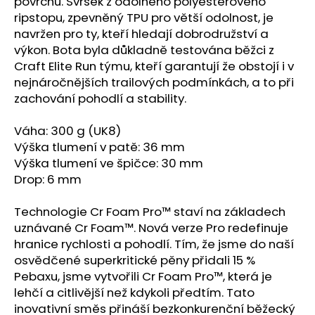
č
povrchu. Svršek z odolného polyesterového
u
ripstopu, zpevněný TPU pro větší odolnost, je
j
navržen pro ty, kteří hledají dobrodružství a
e
výkon. Bota byla důkladně testována běžci z
m
Craft Elite Run týmu, kteří garantují že obstojí i v
e
nejnáročnějších trailových podmínkách, a to při
zachování pohodlí a stability.
MERRELL
Váha: 300 g (UK8)
AGILITY
PEAK
Výška tlumení v patě: 36 mm
5
Výška tlumení ve špičce: 30 mm
GTX
Drop: 6 mm
BELUGA/TALUS
3
Technologie Cr Foam Pro™ staví na základech
839
Kč
uznávané Cr Foam™. Nová verze Pro redefinuje
hranice rychlosti a pohodlí. Tím, že jsme do naší
osvědčené superkritické pěny přidali 15 %
Pebaxu, jsme vytvořili Cr Foam Pro™, která je
lehčí a citlivější než kdykoli předtím. Tato
inovativní směs přináší bezkonkurenční běžecký