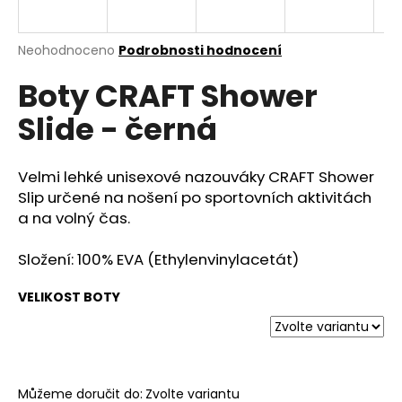
a
j
Průměrné
Neohodnoceno
Podrobnosti hodnocení
í
hodnocení
Boty CRAFT Shower
produktu
t
je
?
Slide - černá
0,0
z
5
hvězdiček.
Velmi lehké unisexové nazouváky CRAFT Shower
Slip určené na nošení po sportovních aktivitách
HLEDAT
a na volný čas.
Složení: 100% EVA (Ethylenvinylacetát)
D
VELIKOST BOTY
o
p
o
r
u
Můžeme doručit do:
Zvolte variantu