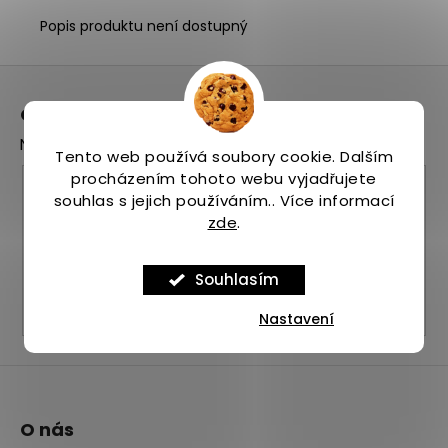
Popis produktu není dostupný
Z
á
Odebírat newsletter
p
Nezmeškejte žádné novinky či slevy!
a
Tento web používá soubory cookie. Dalším
t
procházením tohoto webu vyjadřujete
E-mail
souhlas s jejich používáním.. Více informací
í
zde
.
Vložením e-mailu souhlasíte s
podmínkami
ochrany osobních údajů
Souhlasím
PŘIHLÁSIT SE
Nastavení
O nás