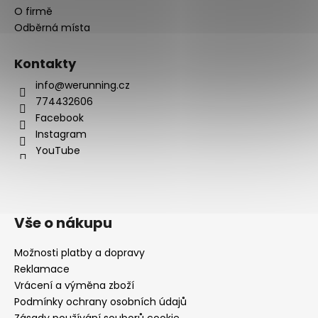
O firmě
Odběrná místa
Kontakty
info@werunning.cz
774432606
Facebook
Instagram
YouTube
Vše o nákupu
Možnosti platby a dopravy
Reklamace
Vrácení a výměna zboží
Podmínky ochrany osobních údajů
Zásady používání souborů cookie