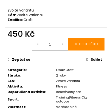
č
u
Zvolte variantu
j
Kód:
Zvolte variantu
e
Značka:
Craft
m
e
450 Kč
Měrná
cena:
BOTY
DO KOŠÍKU
CRAFT
KYPE
PRO
Zeptat se
Sdílet
-
ZELENÁ
Kategorie
:
Obuv Craft
7
990
Záruka
:
2 roky
Kč
EAN
:
Zvolte variantu
Aktivita
:
Fitness
Doporučená aktivita
:
Relax/volný čas
Training|Fitness|City
Sport
:
outdoor
Vlastnost
:
Voděodolné