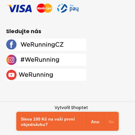
Sledujte nás
Vytvořil Shoptet
Copyright 2026
Werunning.cz
. Všechna práva
Sleva 100 Kč na vaši první
vyhrazena.
Upravit nastavení cookies
Ano
Ne
objednávku?