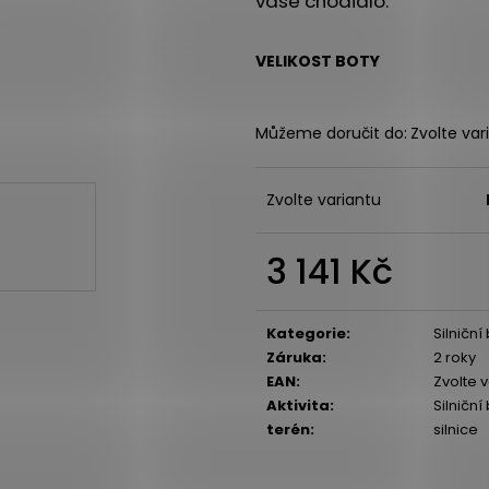
vaše chodidlo.
BOTY CRAFT CTM ULTRA TRAIL - ŠEDÁ
SAUCONY XODUS
1 599 Kč
2 999 Kč
Původně:
1 990 Kč
Původně:
4 299
VELIKOST BOTY
Můžeme doručit do:
Zvolte var
Zvolte variantu
3 141 Kč
Měrná
cena:
Kategorie
:
Silničn
Záruka
:
2 roky
EAN
:
Zvolte 
Aktivita
:
Silniční
terén
:
silnice