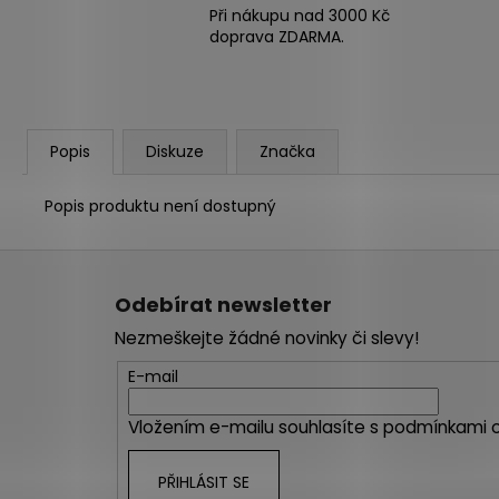
Při nákupu nad 3000 Kč
doprava ZDARMA.
Popis
Diskuze
Značka
Popis produktu není dostupný
Z
á
Odebírat newsletter
p
Nezmeškejte žádné novinky či slevy!
a
t
E-mail
í
Vložením e-mailu souhlasíte s
podmínkami o
PŘIHLÁSIT SE