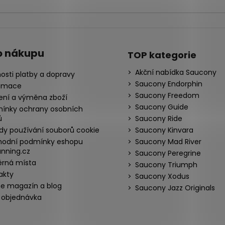
o nákupu
TOP kategorie
Akční nabídka Saucony
osti platby a dopravy
Saucony Endorphin
amace
Saucony Freedom
ení a výměna zboží
Saucony Guide
ínky ochrany osobních
ů
Saucony Ride
dy používání souborů cookie
Saucony Kinvara
odní podmínky eshopu
Saucony Mad River
nning.cz
Saucony Peregrine
rná místa
Saucony Triumph
akty
Saucony Xodus
ne magazín a blog
Saucony Jazz Originals
 objednávka