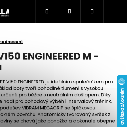
Hledat
Přihlášení
Nákupní
Akce
košík
 hodnocení
V150 ENGINEERED M -
á
AFT V150 ENGINEERED je ideálním společníkem pro
Základ boty tvoří pohodlné tlumení s vysokou
 určené pro běžce s neutrálním došlapem. Díky
 hodí pro pohodový výběh i intervalový trénink.
je podešev VIBRAM MEGAGRIP se špičkovou
Následující
mokrém povrchu. Anatomicky tvarovaný svršek z
ťoviny se chová jako ponožka a dokonale obepne