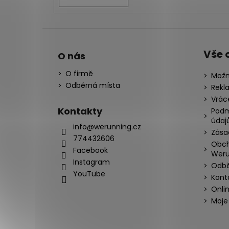
Vše 
O nás
O firmě
Možn
Odběrná místa
Rekl
Vrác
Kontakty
Podm
údaj
info@werunning.cz
Zása
774432606
Obch
Facebook
Weru
Instagram
Odbě
YouTube
Kont
Onli
Moje