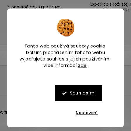
Expedice zboží stej
4 odběrná místa po Praze.
následující pracovn
Tento web používá soubory cookie.
Dalším procházením tohoto webu
vyjadřujete souhlas s jejich používáním..
Více informací
zde
.
Souhlasím
chrany osobních údajů
Nastavení