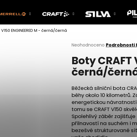
 V150 ENGINEERED M - černá/černá
Co potřebujete najít?
Průměrné
Neohodnoceno
Podrobnosti
hodnocení
Boty CRAFT 
produktu
HLEDAT
je
černá/čern
0,0
z
5
Doporučujeme
hvězdiček.
Běžecká silniční bota CR
běhy okolo 10 kilometrů. 
energetickou návratností
tomu se CRAFT V150 skvěle
Spolehlivý záběr zajišťu
přilnavostí na suchém i 
bezešvé strukturované sí