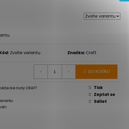
 ULTRA 3 BLACK/DUSK
 Kč
iantu
Kód:
Zvolte variantu
Značka:
Craft
DO KOŠÍKU
Tisk
í běžecké boty CRAFT
Zeptat se
variantu
Sdílet
 běh