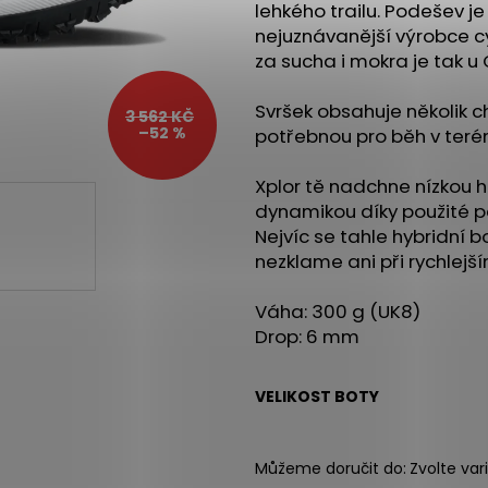
PILLAR PERFORMANCE TRIPLE
BOTY CRAFT END
lehkého trailu. Podešev je
MAGNESIUM - LESNÍ PLODY, 200G
3 990 Kč
nejuznávanější výrobce cy
1 090 Kč
za sucha i mokra je tak u
Svršek obsahuje několik c
3 562 KČ
–52 %
potřebnou pro běh v terén
Xplor tě nadchne nízkou 
dynamikou díky použité pě
Nejvíc se tahle hybridní b
nezklame ani při rychlejší
Váha: 300 g (UK8)
Drop: 6 mm
VELIKOST BOTY
Můžeme doručit do:
Zvolte var