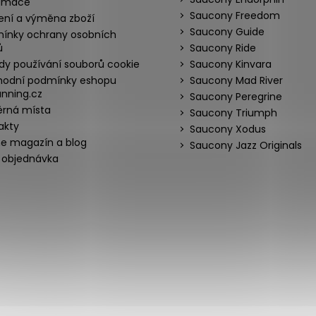
amace
Saucony Freedom
ení a výměna zboží
Saucony Guide
ínky ochrany osobních
ů
Saucony Ride
dy používání souborů cookie
Saucony Kinvara
odní podmínky eshopu
Saucony Mad River
nning.cz
Saucony Peregrine
rná místa
Saucony Triumph
akty
Saucony Xodus
ne magazín a blog
Saucony Jazz Originals
 objednávka