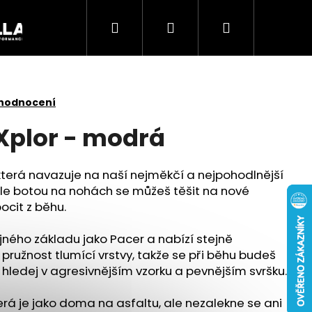
Hledat
Přihlášení
Nákupní
Akce
košík
 hodnocení
Xplor - modrá
, která navazuje na naší nejměkčí a nejpohodlnější
hle botou na nohách se můžeš těšit na nové
ocit z běhu.
ejného základu jako Pacer a nabízí stejně
ružnost tlumící vrstvy, takže se při běhu budeš
íl hledej v agresivnějším vzorku a pevnějším svršku.
Následující
terá je jako doma na asfaltu, ale nezalekne se ani