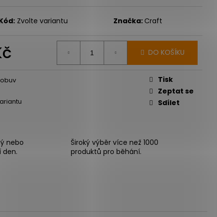
Kód:
Zvolte variantu
Značka:
Craft
Kč
DO KOŠÍKU
Měrná
cena:
Tisk
 obuv
Zeptat se
variantu
Sdílet
ný nebo
Široký výběr více než 1000
í den.
produktů pro běhání.