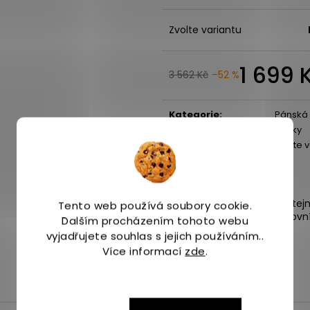
Zvolte variantu
1 699 
3 562 Kč
–52 %
Kategorie
:
Pánská
Záruka
:
2 roky
EAN
:
Zvolte 
Expedice zboží stej
Tento web používá soubory cookie.
4 odběrná místa po Praze.
následující pracovn
Dalším procházením tohoto webu
vyjadřujete souhlas s jejich používáním..
Více informací
zde
.