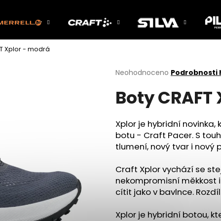
T Xplor - modrá
Co potřebujete najít?
Průměrné
Neohodnoceno
Podrobnosti
hodnocení
Boty CRAFT 
produktu
HLEDAT
je
0,0
z
Xplor je hybridní novinka
5
Doporučujeme
botu - Craft Pacer. S tou
hvězdiček.
tlumení, nový tvar i nový p
Craft Xplor vychází se st
nekompromisní měkkost i p
cítit jako v bavlnce. Rozd
Xplor je hybridní botou, k