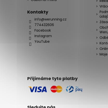
Rekl
Vrác
Kontakty
Podm
údaj
info@werunning.cz
Zása
774432606
Obch
Facebook
Weru
Instagram
Odbě
YouTube
Kont
Onli
Moje
Přijímáme tyto platby
Sledujte nás