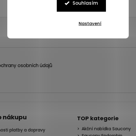
Souhlasím
Nastavení
chrany osobních údajů
o nákupu
TOP kategorie
Akční nabídka Saucony
osti platby a dopravy
Saucony Endorphin