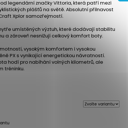
URANCE 3 - BÍLÁ
 od legendární značky Vittoria, která patří mezi
klistických plášťů na světě. Absolutní přilnavost
 Craft Xplor samozřejmostí.
hytře umístěných výztuh, které dodávají stabilitu
u a zároveň nesnižují celkový komfort boty.
hmotností, vysokým komfortem i vysokou
ně PX s vynikající energetickou návratností.
ota hodí pro nabíhání volných kilometrů, ale
m tréninku.
iantu