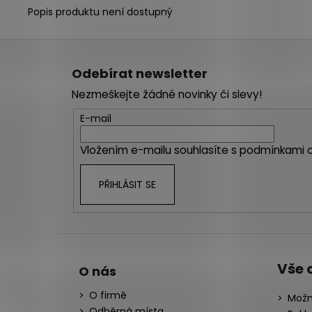
Popis produktu není dostupný
Z
á
Odebírat newsletter
p
Nezmeškejte žádné novinky či slevy!
a
t
E-mail
í
Vložením e-mailu souhlasíte s
podmínkami o
PŘIHLÁSIT SE
Vše 
O nás
O firmě
Možn
Odběrná místa