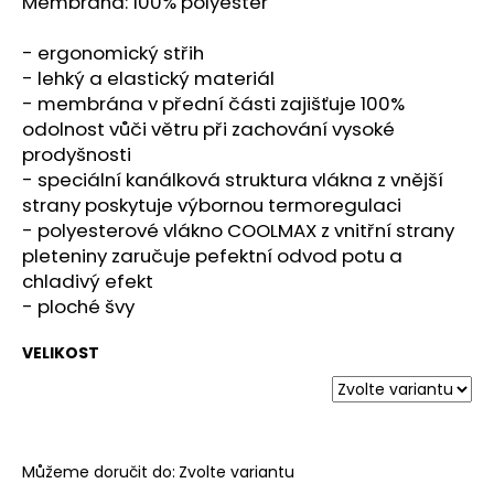
č
Membrána: 100% polyester
u
j
- ergonomický střih
e
- lehký a elastický materiál
m
- membrána v přední části zajišťuje 100%
e
odolnost vůči větru při zachování vysoké
prodyšnosti
- speciální kanálková struktura vlákna z vnější
MERRELL
strany poskytuje výbornou termoregulaci
AGILITY
PEAK
- polyesterové vlákno COOLMAX z vnitřní strany
5
pleteniny zaručuje pefektní odvod potu a
GTX
chladivý efekt
BELUGA/TALUS
- ploché švy
3
839
Kč
VELIKOST
Můžeme doručit do:
Zvolte variantu