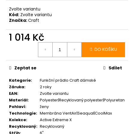
Zvolte variantu
Kód:
Zvolte variantu
Značka:
Craft
1 014 Kč
Měrná
cena:
DO KOŠÍKU
Zeptat se
Sdílet
Kategorie
:
Funkční prádlo Craft dámské
Záruka
:
2 roky
EAN
:
Zvolte variantu
Materiál
:
Polyester|Recyklovaný polyester|Polyuretan
Pohlaví
:
ženy
Technologie
:
Membrána VentAir|Seaqual|CoolMax
Kolekce
:
Active Extreme X
Recyklovaný
:
Recyklovaný
Střih
:
6"