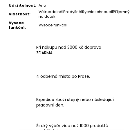
Udržitelnost
:
Ano
Větruodolné|Prodyšné|Rychleschnoucí|Příjemný
Vlastnost
:
na dotek
Vysoce
Vysoce funkční
funkční
:
Při nákupu nad 3000 Kč doprava
ZDARMA.
4 odběrná místa po Praze.
Expedice zboží stejný nebo následující
pracovní den.
Široký výběr více než 1000 produktů