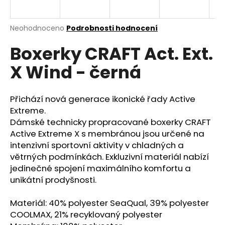
a
j
Průměrné
Neohodnoceno
Podrobnosti hodnocení
í
hodnocení
Boxerky CRAFT Act. Ext.
produktu
t
je
?
X Wind - černá
0,0
z
5
hvězdiček.
Přichází nová generace ikonické řady Active
Extreme.
HLEDAT
Dámské technicky propracované boxerky CRAFT
Active Extreme X s membránou jsou určené na
intenzivní sportovní aktivity v chladných a
větrných podmínkách. Exkluzivní materiál nabízí
D
jedinečné spojení maximálního komfortu a
o
unikátní prodyšnosti.
p
o
Materiál: 40% polyester SeaQual, 39% polyester
r
COOLMAX, 21% recyklovaný polyester
u