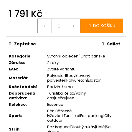
1 791 Kč
Měrná
cena:
DO KOŠÍKU
Zeptat se
Sdílet
Kategorie
:
Svrchní oblečení Craft pánské
Záruka
:
2 roky
EAN
:
Zvolte variantu
Polyester|Recyklovaný
Materiál
:
polyester|Polyuretan|Elastan
Roční období
:
Podzim/zima
Doporučená
Turistika|Relax/volný
aktivita
:
čas|Běžky|Běh
Kolekce
:
Essence
Běh|Běžecké
Sport
:
lyžování|Turistika|Fastpacking|City
outdoor
Bez kapuce|Dlouhý rukáv|Uplé|Se
Střih
:
zipem