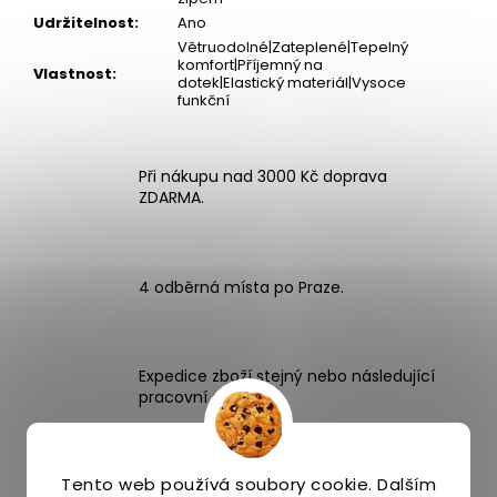
Udržitelnost
:
Ano
Větruodolné|Zateplené|Tepelný
komfort|Příjemný na
Vlastnost
:
dotek|Elastický materiál|Vysoce
funkční
Při nákupu nad 3000 Kč doprava
ZDARMA.
4 odběrná místa po Praze.
Expedice zboží stejný nebo následující
pracovní den.
Široký výběr více než 1000 produktů
Tento web používá soubory cookie. Dalším