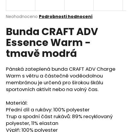
a
j
Průměrné
Neohodnoceno
Podrobnosti hodnocení
í
hodnocení
Bunda CRAFT ADV
produktu
t
je
?
Essence Warm -
0,0
z
tmavě modrá
5
hvězdiček.
Pánská zateplená bunda CRAFT ADV Charge
HLEDAT
Warm s větru a částečně voděodolnou
membránou je určená pro širokou škálu
sportovních aktivit nebo na volný čas.
D
o
Materiál:
p
Přední díl a rukávy: 100% polyester
o
Trup a spodní část rukávů: 89% recyklovaný
r
polyester, 11% elastan
u
Výplň: 100% polyester