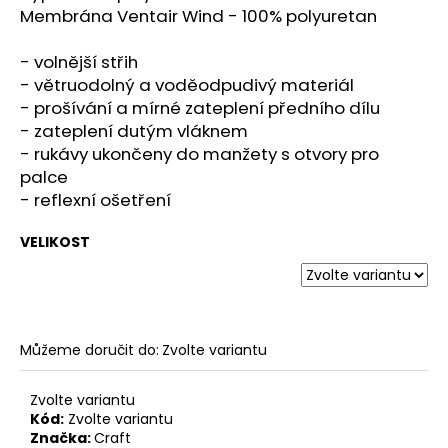
č
Membrána Ventair Wind - 100% polyuretan
u
j
- volnější střih
e
- větruodolný a voděodpudivý materiál
m
- prošívání a mírné zateplení předního dílu
e
- zateplení dutým vláknem
- rukávy ukončeny do manžety s otvory pro
SAUCONY
palce
TRIUMPH
- reflexní ošetření
24
QUARTZ/EGGPLANT
VELIKOST
4
699
Kč
Můžeme doručit do:
Zvolte variantu
Zvolte variantu
Kód:
Zvolte variantu
Značka:
Craft