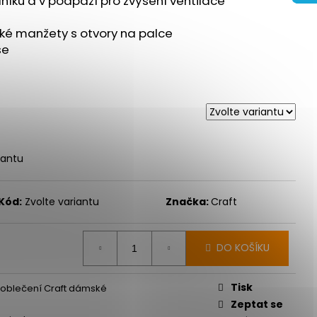
dníku a v podpaží pro zvýšení ventilace
 ULTRA 3 BLACK/DUSK
oké manžety s otvory na palce
 Kč
se
iantu
Kód:
Zvolte variantu
Značka:
Craft
DO KOŠÍKU
Tisk
 oblečení Craft dámské
Zeptat se