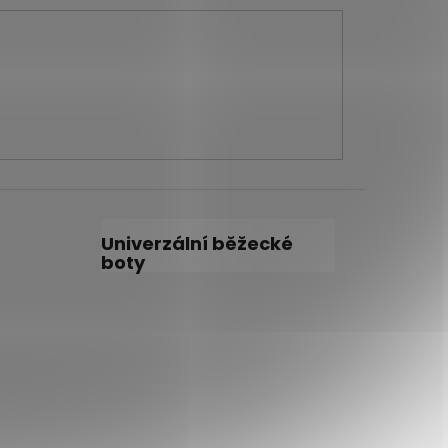
Univerzální běžecké
boty