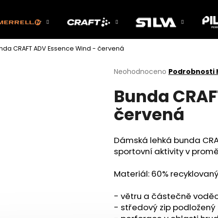
nda CRAFT ADV Essence Wind - červená
Co potřebujete najít?
Průměrné
Neohodnoceno
Podrobnosti
hodnocení
Bunda CRAF
produktu
HLEDAT
je
červená
0,0
z
5
Doporučujeme
hvězdiček.
Dámská lehká bunda CRAF
sportovní aktivity v pro
Materiál: 60% recyklovaný
- větru a částečně voděo
- středový zip podložený