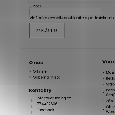
a
t
E-mail
í
Vložením e-mailu souhlasíte s
podmínkami o
PŘIHLÁSIT SE
Vše 
O nás
O firmě
Možn
Odběrná místa
Rekl
Vrác
Kontakty
Podm
údaj
info@werunning.cz
Zása
774432606
Obch
Facebook
Weru