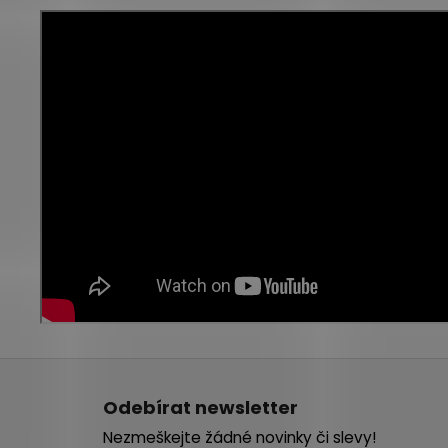
Z
á
Odebírat newsletter
p
Nezmeškejte žádné novinky či slevy!