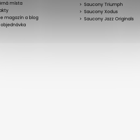
rná místa
Saucony Triumph
akty
Saucony Xodus
ne magazín a blog
Saucony Jazz Originals
 objednávka