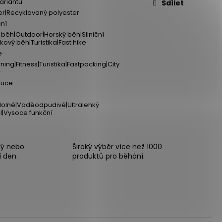
variantu
Sdílet
er|Recyklovaný polyester
ní
ý běh|Outdoor|Horský běh|Silniční
kový běh|Turistika|Fast hike
e
ning|Fitness|Turistika|Fastpacking|City
r
puce
olné|Voděodpudivé|Ultralehký
l|Vysoce funkční
ný nebo
Široký výběr více než 1000
í den.
produktů pro běhání.