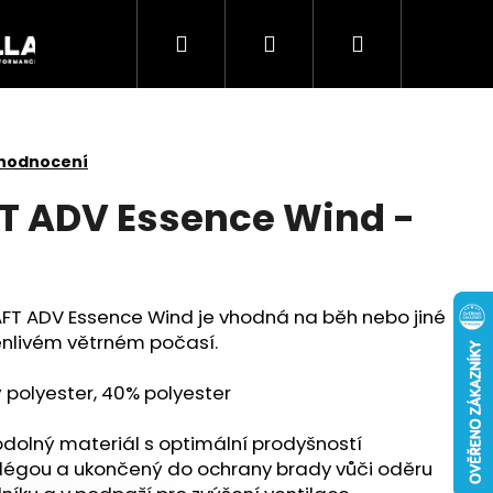
Hledat
Přihlášení
Nákupní
Akce
košík
 hodnocení
T ADV Essence Wind -
T ADV Essence Wind je vhodná na běh nebo jiné
měnlivém větrném počasí.
 polyester, 40% polyester
Následující
dolný materiál s optimální prodyšností
 légou a ukončený do ochrany brady vůči oděru