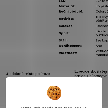
EAN
:
Zvolte 
Materiál
:
Polyest
Roční období
:
Celoroč
Trailov
Aktivita
:
běh|Par
Kolekce
:
Essenc
Běh|Trai
Sport
:
outdoo
Střih
:
Bez ka
Udržitelnost
:
Ano
Větruod
Vlastnost
:
materiá
Expedice zboží stej
4 odběrná místa po Praze.
následující pracovn
Tento web používá soubory cookie.