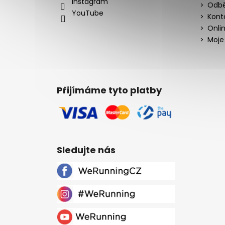
Instagram
Odbě
YouTube
Kont
Onli
Moje
Přijímáme tyto platby
Sledujte nás