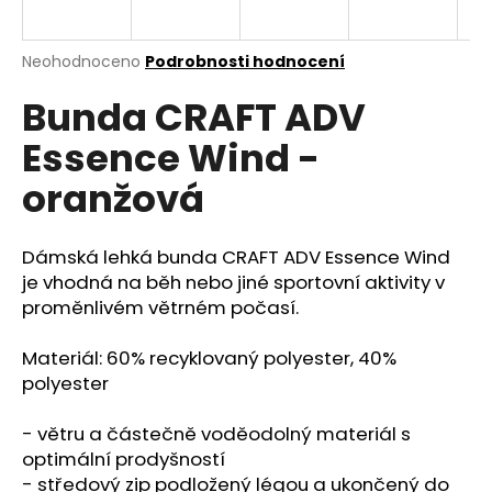
a
j
Průměrné
Neohodnoceno
Podrobnosti hodnocení
í
hodnocení
Bunda CRAFT ADV
produktu
t
je
?
Essence Wind -
0,0
z
oranžová
5
hvězdiček.
Dámská lehká bunda CRAFT ADV Essence Wind
HLEDAT
je vhodná na běh nebo jiné sportovní aktivity v
proměnlivém větrném počasí.
D
Materiál: 60% recyklovaný polyester, 40%
o
polyester
p
o
- větru a částečně voděodolný materiál s
r
optimální prodyšností
u
- středový zip podložený légou a ukončený do