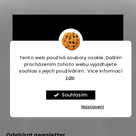
Tento web používá soubory cookie. Dalším
procházením tohoto webu vyjadřujete
souhlas s jejich používáním.. Více informací
zde
.
Souhlasím
Nastavení
Z
á
Odebírat newsletter