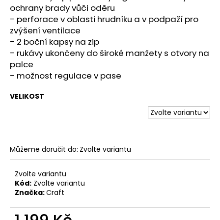
č
ochrany brady vůči oděru
u
- perforace v oblasti hrudníku a v podpaží pro
j
zvýšení ventilace
e
- 2 boční kapsy na zip
m
- rukávy ukončeny do široké manžety s otvory na
e
palce
- možnost regulace v pase
BOTY
CRAFT
VELIKOST
KYPE
PRO
-
ZELENÁ
7
990
Můžeme doručit do:
Zvolte variantu
Kč
Zvolte variantu
Kód:
Zvolte variantu
Značka:
Craft