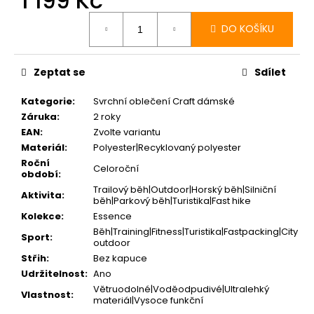
1 199 Kč
Měrná
cena:
DO KOŠÍKU
Zeptat se
Sdílet
Kategorie
:
Svrchní oblečení Craft dámské
Záruka
:
2 roky
EAN
:
Zvolte variantu
Materiál
:
Polyester|Recyklovaný polyester
Roční
Celoroční
období
:
Trailový běh|Outdoor|Horský běh|Silniční
Aktivita
:
běh|Parkový běh|Turistika|Fast hike
Kolekce
:
Essence
Běh|Training|Fitness|Turistika|Fastpacking|City
Sport
:
outdoor
Střih
:
Bez kapuce
Udržitelnost
:
Ano
Větruodolné|Voděodpudivé|Ultralehký
Vlastnost
:
materiál|Vysoce funkční