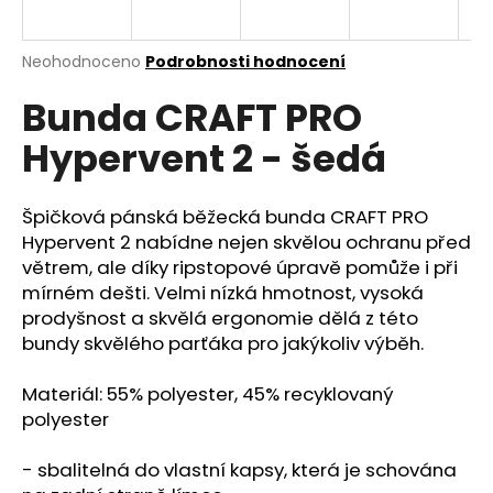
a
j
Průměrné
Neohodnoceno
Podrobnosti hodnocení
í
hodnocení
Bunda CRAFT PRO
produktu
t
je
?
Hypervent 2 - šedá
0,0
z
5
hvězdiček.
Špičková pánská běžecká bunda CRAFT PRO
Hypervent 2 nabídne nejen skvělou ochranu před
HLEDAT
větrem, ale díky ripstopové úpravě pomůže i při
mírném dešti. Velmi nízká hmotnost, vysoká
prodyšnost a skvělá ergonomie dělá z této
bundy skvělého parťáka pro jakýkoliv výběh.
D
o
Materiál: 55% polyester, 45% recyklovaný
p
polyester
o
r
- sbalitelná do vlastní kapsy, která je schována
u