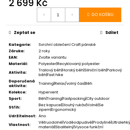
2 699 Kč
Měrná
cena:
DO KOŠÍKU
Zeptat se
Sdílet
Kategorie
:
Svrchní oblečení Craft pánské
Záruka
:
2 roky
EAN
:
Zvolte variantu
Materiál
:
Polyester|Recyklovaný polyester
Trailový běh|Horský běh|Silniční běh|Parkový
Aktivita
:
běh|Fast hike
Doporučená
Training|Relax/volný čas|Běh
aktivita
:
Kolekce
:
Hypervent
Sport
:
Běh|Training|Fastpacking|City outdoor
Bez kapuce|Dlouhý rukáv|Volné|Se
Střih
:
zipem|Ergonomický
Udržitelnost
:
Ano
Větruodolné|Voděodpudivé|Prodyšné|Ultralehk
Vlastnost
:
materiál|Sbalitelný|Vysoce funkční