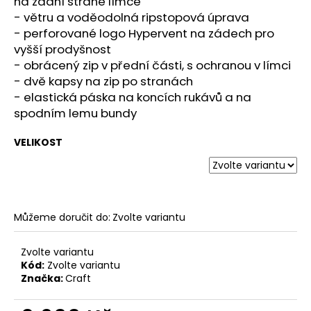
č
na zadní straně límce
u
- větru a voděodolná ripstopová úprava
j
- perforované logo Hypervent na zádech pro
e
vyšší prodyšnost
m
- obrácený zip v přední části, s ochranou v límci
e
- dvě kapsy na zip po stranách
- elastická páska na koncích rukávů a na
spodním lemu bundy
BOTY
CRAFT
KYPE
VELIKOST
PRO
-
ZELENÁ
7
990
Můžeme doručit do:
Zvolte variantu
Kč
Zvolte variantu
Kód:
Zvolte variantu
Značka:
Craft