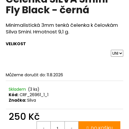
je
a
Fly Black - černá
0,0
z
j
5
í
hvězdiček.
Minimalistická 3mm tenká čelenka k čelovkám
t
Silva Smini. Hmotnost 9,1 g.
?
VELIKOST
HLEDAT
Můžeme doručit do:
11.8.2026
Skladem
(3 ks)
D
Kód:
CRF_26961_1_1
o
Značka:
Silva
p
o
250 Kč
r
Měrná
u
cena:
DO KOŠÍKU