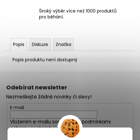
Široký výběr více než 1000 produktů
pro běhání.
Popis
Diskuze
Značka
Popis produktu není dostupný
Z
á
Odebírat newsletter
p
Nezmeškejte žádné novinky či slevy!
a
t
E-mail
í
Vložením e-mailu souhlasíte s
podmínkami
ochrany osobních údajů