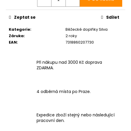
č
u
j
Zeptat se
Sdílet
e
m
Kategorie
:
Běžecké doplňky Silva
e
Záruka
:
2 roky
EAN
:
7318860207730
BOTY
CRAFT
XPLOR
Při nákupu nad 3000 Kč doprava
PRO
ZDARMA.
-
ORANŽOVÁ
4
156
4 odběrná místa po Praze.
Kč
Expedice zboží stejný nebo následující
pracovní den.