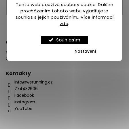
PŘIHLÁSIT SE
Tento web používá soubory cookie. Dalším
procházením tohoto webu vyjadřujete
souhlas s jejich používáním.. Více informací
zde
.
Souhlasím
O nás
Nastavení
O firmě
Odběrná místa
Kontakty
info@werunning.cz
774432606
Facebook
Instagram
YouTube