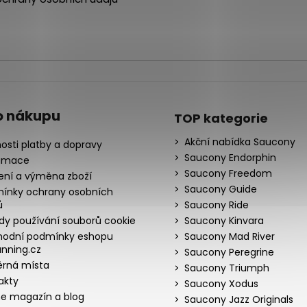
o nákupu
TOP kategorie
Akční nabídka Saucony
osti platby a dopravy
Saucony Endorphin
amace
Saucony Freedom
ení a výměna zboží
Saucony Guide
ínky ochrany osobních
ů
Saucony Ride
dy používání souborů cookie
Saucony Kinvara
odní podmínky eshopu
Saucony Mad River
nning.cz
Saucony Peregrine
rná místa
Saucony Triumph
akty
Saucony Xodus
ne magazín a blog
Saucony Jazz Originals