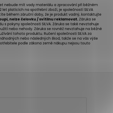
5 let nebude mít vady materiálu a zpracování při běžném
let platících na spotřební zboží, je společností SILVA
te během záruční doby, že je produkt vadný, kontaktujte
oupi, nelze čelovku / svítilnu reklamovat.
Záruka se
u s pokyny společnosti SILVA. Záruka se také nevztahuje
eužití nebo nehody. Záruka se rovněž nevztahuje na běžné
žívání tohoto produktu. Ručení společnosti SILVA za
ení náhodných nebo následných škod,
takže se na vás výše
potřebitele podle zákona země nákupu nejsou touto