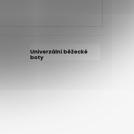
Univerzální běžecké
boty