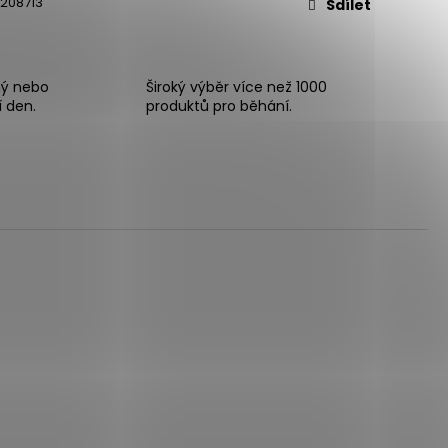
208713
Sdílet
ný nebo
Široký výběr více než 1000
í den.
produktů pro běhání.