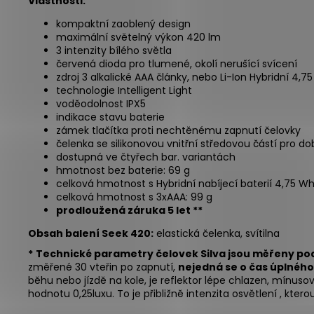
Vlastnosti:
kompaktní zaoblený design
maximální světelný výkon 420 lm
3 intenzity bílého světla
červená dioda pro tlumené, okolí nerušící svícení
zdroj 3 alkalické AAA články, nebo Li-Ion Hybridní 4,
technologie Intelligent Light
voděodolnost IPX5
indikace stavu baterie
zámek tlačítka proti nechtěnému zapnutí čelovky
čelenka se silikonovou vnitřní středovou částí pro do
dostupná ve čtyřech bar. variantách
hmotnost bez baterie: 69 g
celková hmotnost s Hybridní nabíjecí baterií 4,75 Wh
celková hmotnost s 3xAAA: 99 g
prodloužená záruka 5 let **
Obsah balení Seek 420:
elastická čelenka, svítilna
*
Technické parametry čelovek Silva jsou měřeny pod
změřené 30 vteřin po zapnutí,
nejedná se o čas úplného
běhu nebo jízdě na kole, je reflektor lépe chlazen, mínusov
hodnotu 0,25luxu. To je přibližně intenzita osvětlení , kter