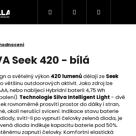
Hledat
Přihlášení
Nákupní
Akce
košík
 hodnocení
A Seek 420 - bílá
gn a světelný výkon
420 lumenů
dělají ze
Seek
o většinu outdoorových aktivit. Jako zdroj lze
AAA, nebo nabíjecí Hybridní baterii 4,75 Wh
balení).
Technologie Silva Intelligent Light
- dvě
ek rovnoměrně prosvítí prostor do dálky i stran,
, okolí nerušící svícení. Indikace stavu baterie
ody, svítí-li po vypnutí čelovky zelená dioda, je
Následující
rvená dioda indikuje kapacitu baterie pod 50%.
htěnému zapnutí čelovky. Komfortní elastická