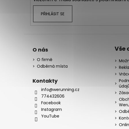
PŘIHLÁSIT SE
Vše 
O nás
O firmě
Možn
Odběrná místa
Rekl
Vrác
Kontakty
Podm
údaj
info@werunning.cz
Zása
774432606
Obch
Facebook
Weru
Instagram
Odbě
YouTube
Kont
Onli