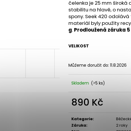
BOTY CRAFT CTM ULTRA TRAIL - ŠEDÁ
SAUCONY XODUS
čelenka je 25 mm široká a 
1 599 Kč
2 999 Kč
stabilitu na hlavě, o nas
Původně:
1 990 Kč
Původně:
4 299
spony. Seek 420 odolává t
materiál byly použity rec
g
.
Prodloužená záruka 5 
VELIKOST
Můžeme doručit do:
11.8.2026
Skladem
(>5 ks)
890 Kč
Měrná
cena:
Kategorie
:
Běžecké
Záruka
:
2 roky