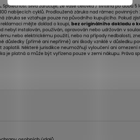
A.
Společnost Silva zaručuje, že vaše čelovka / svítilna po dobu 
 300 nabíjecích cyklů. Prodloužená záruka nad rámec povinných 2 
ruka se vztahuje pouze na původního kupujícího. Pokud zjistí
i reklamaci mějte doklad o koupi,
bez originálního dokladu o k
d nebyl instalován, používán, opravován nebo udržován v soulad
kému nebo elektrickému použití, nebo na případy
nedbalosti, zn
 důsledky (přímé ani nepřímé) ani škody vzniklé v důsledku pou
kt zaplatili. Některé jurisdikce neumožňují vyloučení ani omez
ka je platná a může být vyřízena pouze v zemi nákupu. Práva s
chrany osobních údajů