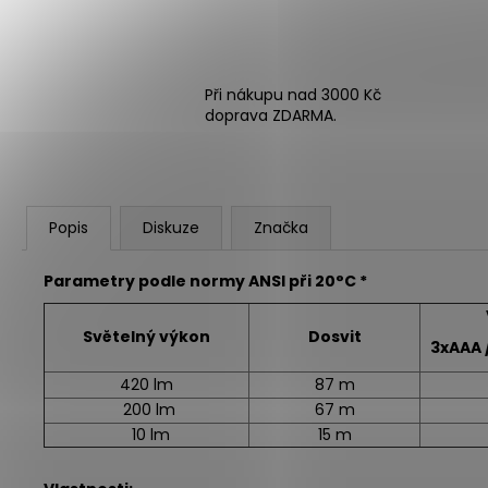
Při nákupu nad 3000 Kč
doprava ZDARMA.
Popis
Diskuze
Značka
Parametry podle normy ANSI při 20°C *
Světelný výkon
Dosvit
3xAAA 
420 lm
87 m
200 lm
67 m
10 lm
15 m