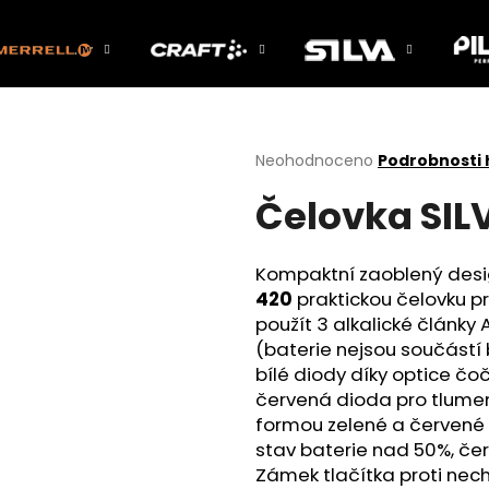
Co potřebujete najít?
Průměrné
Neohodnoceno
Podrobnosti
hodnocení
Čelovka SILV
produktu
HLEDAT
je
0,0
z
Kompaktní zaoblený desi
5
Doporučujeme
420
praktickou čelovku pr
hvězdiček.
použít 3 alkalické články 
(baterie nejsou součástí 
bílé diody díky optice čoč
červená dioda pro tlumené
formou zelené a červené di
stav baterie nad 50%, če
Zámek tlačítka proti nec