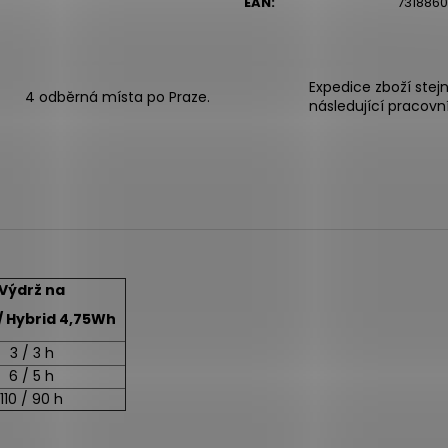
EAN
:
7318860
Expedice zboží stej
4 odběrná místa po Praze.
následující pracovn
Výdrž na
/ Hybrid 4,75Wh
3 / 3 h
6 / 5 h
110 / 90 h