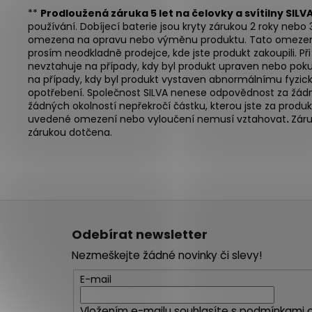
**
Prodloužená záruka 5 let na čelovky a svítilny SILV
používání. Dobíjecí baterie jsou kryty zárukou 2 roky nebo
omezena na opravu nebo výměnu produktu. Tato omezená zá
prosím neodkladně prodejce, kde jste produkt zakoupili. Př
nevztahuje na případy, kdy byl produkt upraven nebo poku
na případy, kdy byl produkt vystaven abnormálnímu fyzic
opotřebení. Společnost SILVA nenese odpovědnost za žádné
žádných okolností nepřekročí částku, kterou jste za produ
uvedené omezení nebo vyloučení nemusí vztahovat
.
Záru
zárukou dotčena.
Z
á
Odebírat newsletter
p
Nezmeškejte žádné novinky či slevy!
a
t
E-mail
í
Vložením e-mailu souhlasíte s
podmínkami o