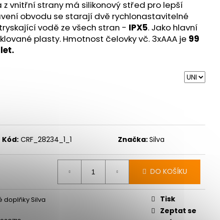
 ULTRA 3 BLACK/DUSK
z vnitřní strany má silikonový střed pro lepší
tavení obvodu se starají dvě rychlonastavitelné
 Kč
ryskající vodě ze všech stran -
IPX5
. Jako hlavní
yklované plasty. Hmotnost čelovky vč. 3xAAA je
99
let.
Kód:
CRF_28234_1_1
Značka:
Silva
DO KOŠÍKU
Tisk
 doplňky Silva
Zeptat se