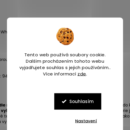
75 Wh nabíjecí baterie (nejsou součástí)
Tento web používá soubory cookie.
brou stabilitu na hlavě
Dalším procházením tohoto webu
vyjadřujete souhlas s jejich používáním..
Více informací
zde
.
: 94 g
Souhlasím
le normy ANSI FL1.
Čas výdrže baterie je udáván jako doba, do
 vybití
, po té přejde čelovka do rezervního módu. Výdrž baterie j
é teploty naopak ubírají baterii na kapacitě. Dosvit se uvádí jak
Nastavení
ou vytváří Měsíc v úplňku za jasné oblohy.