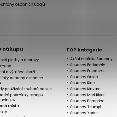
chrany osobních údajů
o nákupu
TOP kategorie
Akční nabídka Saucony
osti platby a dopravy
Saucony Endorphin
amace
Saucony Freedom
ení a výměna zboží
Saucony Guide
ínky ochrany osobních
ů
Saucony Ride
dy používání souborů cookie
Saucony Kinvara
odní podmínky eshopu
Saucony Mad River
nning.cz
Saucony Peregrine
rná místa
Saucony Triumph
akty
Saucony Xodus