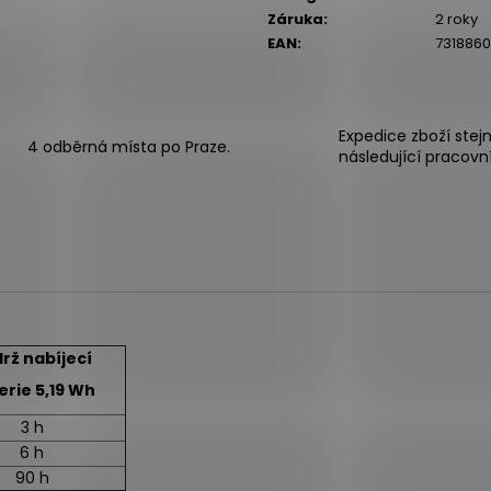
Záruka
:
2 roky
EAN
:
7318860
Expedice zboží stej
4 odběrná místa po Praze.
následující pracovn
rž nabíjecí
erie 5,19 Wh
3 h
6 h
90 h