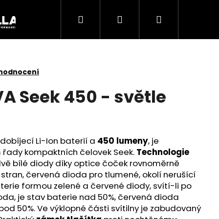
Hledat
Přihlášení
Nákupní
Akce
košík
 hodnocení
VA Seek 450 - světle
obíjecí Li-Ion baterií a
450 lumeny
, je
řady kompaktních čelovek Seek.
Technologie
vě bílé diody díky optice čoček rovnoměrně
i stran, červená dioda pro tlumené, okolí nerušící
terie formou zelené a červené diody, svítí-li po
Následující
oda, je stav baterie nad 50%, červená dioda
 pod 50%. Ve výklopné části svítilny je zabudovaný