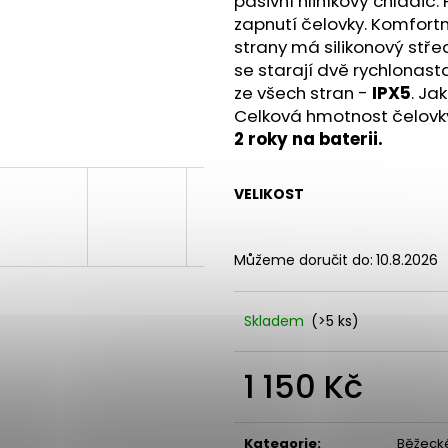
pasivní hliníkový chladič.
BOTY CRAFT ENDURANCE 3 - BÍLÁ
BOTY CRAFT PA
zapnutí čelovky. Komfortní
3 990 Kč
3 490 Kč
strany má silikonový stře
se starají dvě rychlonast
ze všech stran -
IPX5
. Ja
Celková hmotnost čelovk
2 roky na baterii.
VELIKOST
Můžeme doručit do:
10.8.2026
Skladem
(>5 ks)
1 150 Kč
Měrná
cena:
Kategorie
:
Běžecké