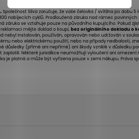
A.
Společnost Silva zaručuje, že vaše čelovka / svítilna po dobu 
 300 nabíjecích cyklů. Prodloužená záruka nad rámec povinných 2 
ruka se vztahuje pouze na původního kupujícího. Pokud zjistí
i reklamaci mějte doklad o koupi,
bez originálního dokladu o k
d nebyl instalován, používán, opravován nebo udržován v soulad
kému nebo elektrickému použití, nebo na případy
nedbalosti, zn
 důsledky (přímé ani nepřímé) ani škody vzniklé v důsledku pou
kt zaplatili. Některé jurisdikce neumožňují vyloučení ani omez
ka je platná a může být vyřízena pouze v zemi nákupu. Práva s