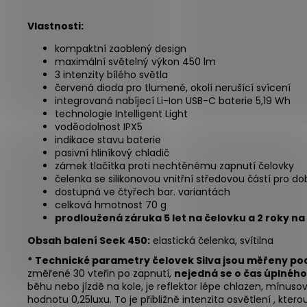
Vlastnosti:
kompaktní zaoblený design
maximální světelný výkon 450 lm
3 intenzity bílého světla
červená dioda pro tlumené, okolí nerušící svícení
integrovaná nabíjecí Li-Ion USB-C baterie 5,19 Wh
technologie Intelligent Light
voděodolnost IPX5
indikace stavu baterie
pasivní hliníkový chladič
zámek tlačítka proti nechtěnému zapnutí čelovky
čelenka se silikonovou vnitřní středovou částí pro do
dostupná ve čtyřech bar. variantách
celková hmotnost 70 g
prodloužená záruka 5 let na čelovku a 2 roky na 
Obsah balení Seek 450:
elastická čelenka, svítilna
*
Technické parametry čelovek Silva jsou měřeny pod
změřené 30 vteřin po zapnutí,
nejedná se o čas úplného
běhu nebo jízdě na kole, je reflektor lépe chlazen, mínusov
hodnotu 0,25luxu. To je přibližně intenzita osvětlení , kter