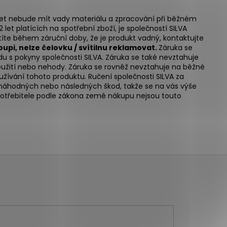
5 let nebude mít vady materiálu a zpracování při běžném
let platících na spotřební zboží, je společností SILVA
te během záruční doby, že je produkt vadný, kontaktujte
oupi, nelze čelovku / svítilnu reklamovat.
Záruka se
u s pokyny společnosti SILVA. Záruka se také nevztahuje
eužití nebo nehody. Záruka se rovněž nevztahuje na běžné
žívání tohoto produktu. Ručení společnosti SILVA za
ení náhodných nebo následných škod,
takže se na vás výše
potřebitele podle zákona země nákupu nejsou touto