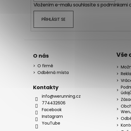
Vložením e-mailu souhlasíte s
podmínkami o
PŘIHLÁSIT SE
Vše 
O nás
O firmě
Možn
Odběrná místa
Rekl
Vrác
Kontakty
Podm
údaj
info@werunning.cz
Zása
774432606
Obch
Facebook
Weru
Instagram
Odbě
YouTube
Kont