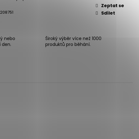
Zeptat se
208751
Sdílet
ný nebo
Široký výběr více než 1000
í den.
produktů pro běhání.