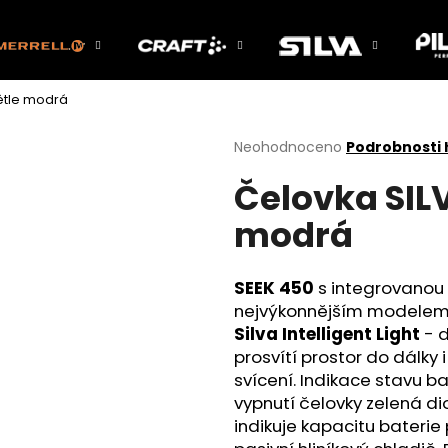
větle modrá
Co potřebujete najít?
Průměrné
Neohodnoceno
Podrobnosti
hodnocení
Čelovka SIL
produktu
HLEDAT
je
modrá
0,0
z
5
Doporučujeme
hvězdiček.
SEEK 450
s integrovanou d
nejvýkonnějším modelem 
Silva Intelligent Light
- d
prosvítí prostor do dálky 
svícení. Indikace stavu ba
vypnutí čelovky zelená di
indikuje kapacitu baterie