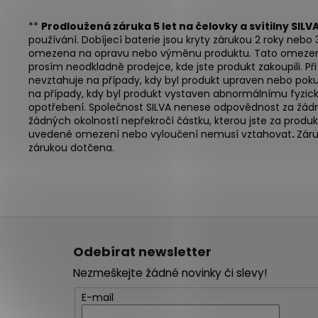
**
Prodloužená záruka 5 let na čelovky a svítilny SILV
používání. Dobíjecí baterie jsou kryty zárukou 2 roky nebo
omezena na opravu nebo výměnu produktu. Tato omezená zá
prosím neodkladně prodejce, kde jste produkt zakoupili. Př
nevztahuje na případy, kdy byl produkt upraven nebo poku
na případy, kdy byl produkt vystaven abnormálnímu fyzic
opotřebení. Společnost SILVA nenese odpovědnost za žádné
žádných okolností nepřekročí částku, kterou jste za produ
uvedené omezení nebo vyloučení nemusí vztahovat
.
Záru
zárukou dotčena.
Z
á
Odebírat newsletter
p
Nezmeškejte žádné novinky či slevy!
a
t
E-mail
í