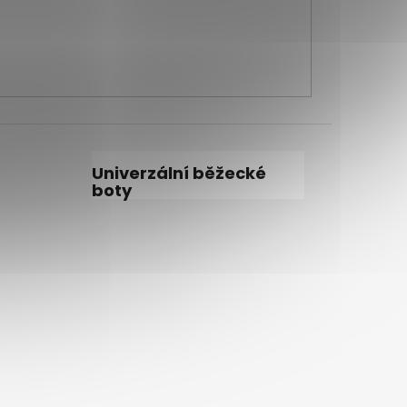
Univerzální běžecké
boty