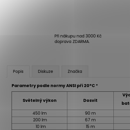
Při nákupu nad 3000 Kč
doprava ZDARMA.
Popis
Diskuze
Značka
Parametry podle normy ANSI při 20°C *
Výd
Světelný výkon
Dosvit
bat
450 lm
90 m
200 lm
67 m
10 lm
15 m