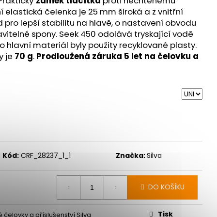
 Praktický
zámek tlačítka
proti nechtěnému
CER 2 - ORANŽOVÁ
 elastická čelenka je 25 mm široká a z vnitřní
d pro lepší stabilitu na hlavě, o nastavení obvodu
avitelné spony. Seek 450 odolává tryskající vodě
ko hlavní materiál byly použity recyklované plasty.
y je
70 g
.
Prodloužená záruka 5 let na čelovku a
Kód:
CRF_28237_1_1
Značka:
Silva
DO KOŠÍKU
Tisk
 čelovky a příslušenství Silva