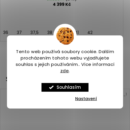
4 399 Kč
36
37
37,5
38
39
41
42
Tento web používá soubory cookie. Dalším
procházením tohoto webu vyjadřujete
ZOBRAZIT VŠECHNY PODOBNÉ PRODUKTY
souhlas s jejich používáním.. Více informací
zde
.
Související produkty
Souhlasím
Kód:
ASP_00101536_10_1
Nastavení