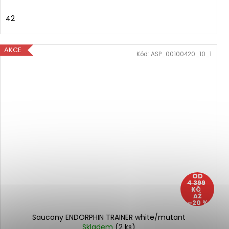
42
AKCE
Kód:
ASP_00100420_10_1
OD
4 399
KČ
AŽ
–20 %
Saucony ENDORPHIN TRAINER white/mutant
Skladem
(2 ks)