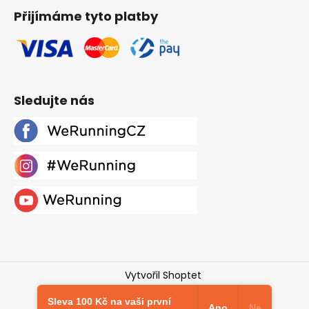
Přijímáme tyto platby
Sledujte nás
Vytvořil Shoptet
Copyright 2026
Werunning.cz
. Všechna práva
Sleva 100 Kč na vaši první
vyhrazena.
Upravit nastavení cookies
Ano
Ne