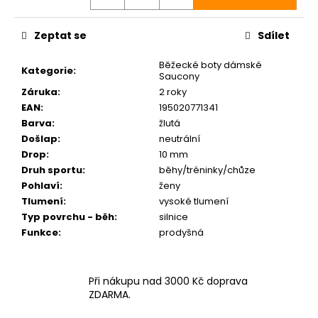
Zeptat se
Sdílet
Běžecké boty dámské
Kategorie
:
Saucony
Záruka
:
2 roky
EAN
:
195020771341
Barva
:
žlutá
Došlap
:
neutrální
Drop
:
10 mm
Druh sportu
:
běhy/tréninky/chůze
Pohlaví
:
ženy
Tlumení
:
vysoké tlumení
Typ povrchu - běh
:
silnice
Funkce
:
prodyšná
Při nákupu nad 3000 Kč doprava
ZDARMA.