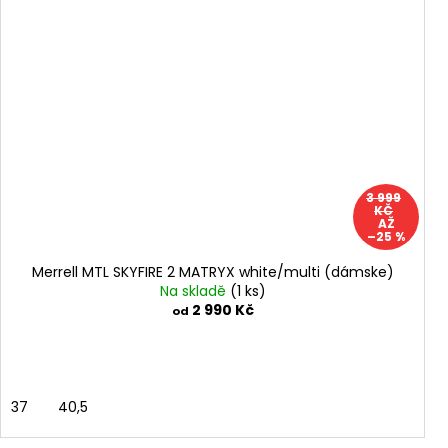
3 999
KČ
AŽ
–25 %
Merrell MTL SKYFIRE 2 MATRYX white/multi (dámske)
Na skladě
(1 ks)
2 990 Kč
od
37
40,5