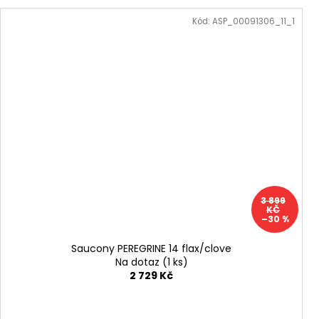
Kód:
ASP_00091306_11_1
3 899
KČ
–30 %
Saucony PEREGRINE 14 flax/clove
Na dotaz
(1 ks)
2 729 Kč