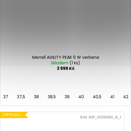
Merrell AGILITY PEAK 6 W verbena
Skladem
(1 ks)
3 999 Kč
37
37,5
38
38,5
39
40
40,5
41
42
VÝPRODEJ
Kód:
ASP_00091413_8_1