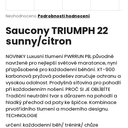
a
j
Průměrné
Neohodnoceno
Podrobnosti hodnocení
í
hodnocení
Saucony TRIUMPH 22
produktu
t
je
?
sunny/citron
0,0
z
5
hvězdiček.
NOVINKY Luxusní tlumení PWRRUN PB, původně
navržené pro nejlepší světové maratonce, nyní
HLEDAT
přizpůsobené pro každodenní běhání. XT-900
karbonová pryžová podešev zaručuje ochranu a
vysokou odolnost. Prodyšná síťovina pro pohodlí
při každodenním nošení. PROČ SI JE OBLÍBÍTE
D
Tradiční neutrální tvar s důrazem na pohodlí a
o
hladký přechod od paty ke špičce. Kombinace
p
prvotřídního tlumení a moderního designu.
o
TECHNOLOGIE
r
u
určení: každodenní běh/ trénink/ chůze