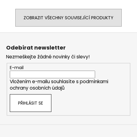
ZOBRAZIT VŠECHNY SOUVISEJÍCÍ PRODUKTY
Z
á
Odebírat newsletter
p
Nezmeškejte žádné novinky či slevy!
a
t
E-mail
í
Vložením e-mailu souhlasíte s
podmínkami
ochrany osobních údajů
PŘIHLÁSIT SE