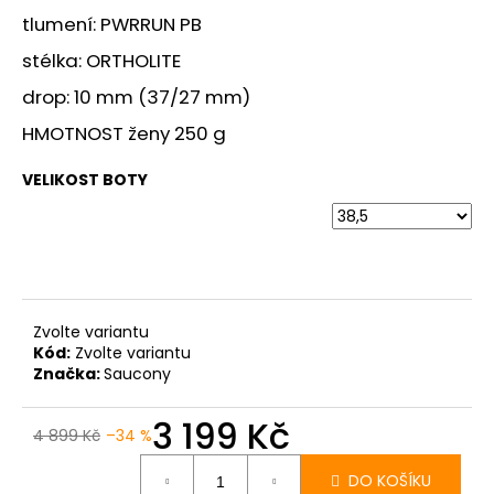
č
tlumení: PWRRUN PB
u
j
stélka: ORTHOLITE
e
drop: 10 mm (37/27 mm)
m
e
HMOTNOST ženy 250 g
VELIKOST BOTY
SAUCONY
ENDORPHIN
AZURA
VIZIRED/BLACK
3
999
Kč
Zvolte variantu
Kód:
Zvolte variantu
Značka:
Saucony
3 199 Kč
4 899 Kč
–34 %
Měrná
cena:
DO KOŠÍKU