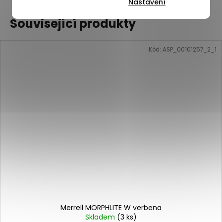
Nastavení
Související produkty
Kód:
ASP_00101257_2_1
Merrell MORPHLITE W verbena
Skladem
(3 ks)