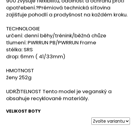
č
900 zvyšuje flexibilitu, odolnost a ochranu proti
u
opotřebení.?Prémiová technická síťovina
j
zajišťuje pohodlí a prodyšnost na každém kroku.
e
m
TECHNOLOGIE
e
určení: denní běhy/trénink/běžná chůze
tlumení: PWRRUN PB/PWRRUN Frame
stélka: SRS
BOTY
drop: 6mm ( 41/33mm)
CRAFT
PACER
2
HMOTNOST
-
ženy 252g
ORANŽOVÁ
3
UDRŽITELNOST Tento model je veganský a
490
Kč
obsahuje recyklované materiály.
VELIKOST BOTY