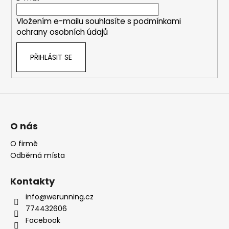
í
Vložením e-mailu souhlasíte s
podmínkami
ochrany osobních údajů
PŘIHLÁSIT SE
O nás
O firmě
Odběrná místa
Kontakty
info@werunning.cz
774432606
Facebook