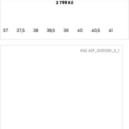
2 799 Kč
37
37,5
38
38,5
39
40
40,5
41
Kód:
ASP_00101261_3_1