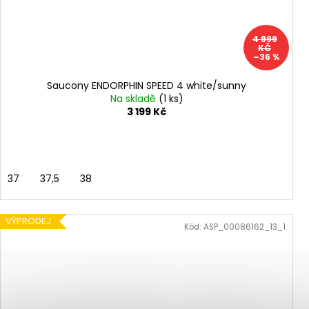
4 999
KČ
–36 %
Saucony ENDORPHIN SPEED 4 white/sunny
Na skladě
(1 ks)
3 199 Kč
37
37,5
38
VÝPRODEJ
Kód:
ASP_00086162_13_1