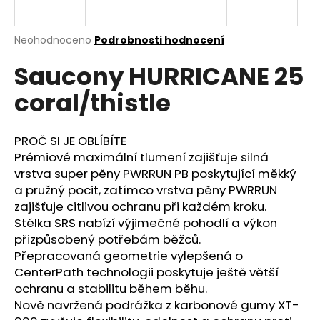
a
j
Průměrné
Neohodnoceno
Podrobnosti hodnocení
í
hodnocení
Saucony HURRICANE 25
produktu
t
je
?
coral/thistle
0,0
z
5
hvězdiček.
PROČ SI JE OBLÍBÍTE
Prémiové maximální tlumení zajišťuje silná
HLEDAT
vrstva super pěny PWRRUN PB poskytující měkký
a pružný pocit, zatímco vrstva pěny PWRRUN
zajišťuje citlivou ochranu při každém kroku.
Stélka SRS nabízí výjimečné pohodlí a výkon
D
přizpůsobený potřebám běžců.
o
Přepracovaná geometrie vylepšená o
p
CenterPath technologii poskytuje ještě větší
o
ochranu a stabilitu během běhu.
r
Nově navržená podrážka z karbonové gumy XT-
u