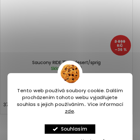
3 899
KČ
–36 %
Saucony RIDE 15 TR desert/sprig
Skladem
(1 ks)
2 490 Kč
Tento web používá soubory cookie. Dalším
procházením tohoto webu vyjadřujete
souhlas s jejich používáním.. Více informací
37,5
38,5
43
zde
.
Souhlasím
ZOBRAZIT VŠECHNY PODOBNÉ PRODUKTY