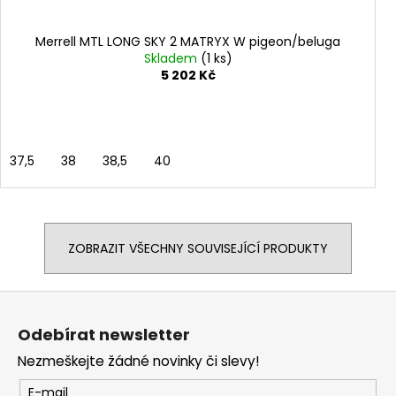
Merrell MTL LONG SKY 2 MATRYX W pigeon/beluga
Skladem
(1 ks)
5 202 Kč
37,5
38
38,5
40
ZOBRAZIT VŠECHNY SOUVISEJÍCÍ PRODUKTY
Z
á
Odebírat newsletter
p
Nezmeškejte žádné novinky či slevy!
a
t
E-mail