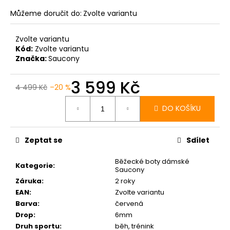
Můžeme doručit do:
Zvolte variantu
Zvolte variantu
Kód:
Zvolte variantu
Značka:
Saucony
3 599 Kč
4 499 Kč
–20 %
Měrná
cena:
DO KOŠÍKU
Zeptat se
Sdílet
Běžecké boty dámské
Kategorie
:
Saucony
Záruka
:
2 roky
EAN
:
Zvolte variantu
Barva
:
červená
Drop
:
6mm
Druh sportu
:
běh, trénink