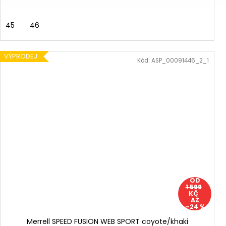
45
46
VÝPRODEJ
Kód:
ASP_00091446_2_1
OD
1 599
KČ
AŽ
–24 %
Merrell SPEED FUSION WEB SPORT coyote/khaki