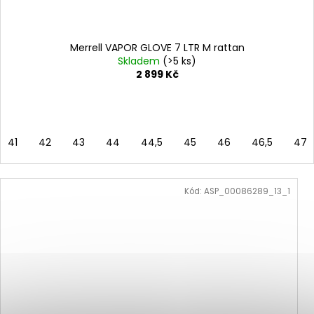
Merrell VAPOR GLOVE 7 LTR M rattan
Skladem
(>5 ks)
2 899 Kč
41
42
43
44
44,5
45
46
46,5
47
Kód:
ASP_00086289_13_1