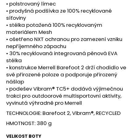
č
• polstrovaný límec
u
• prodyšná podšívka ze 100% recyklované
j
síťoviny
e
• stélka potažená 100% recyklovaným
m
materiálem Mesh
e
• ošetřeno NXT ochranou pro zamezení vzniku
nepříjemného zápachu
BOTY
• 30% recyklovaná integrovaná pěnová EVA
CRAFT
stélka
PURE
• konstrukce Merrell Barefoot 2 drží chodidlo ve
TRAIL
PRO
své přirozené poloze a podporuje přirozený
-
nášlap
ČERVENÁ
• podešev Vibram® TC5+ dodává výjimečnou
3
trakci pro outdoorové multisportovní aktivity,
290
vyvinutá výhradně pro Merrell
Kč
TECHNOLOGIE: Barefoot 2, Vibram®, RECYCLED
HMOTNOST: 380 g
VELIKOST BOTY