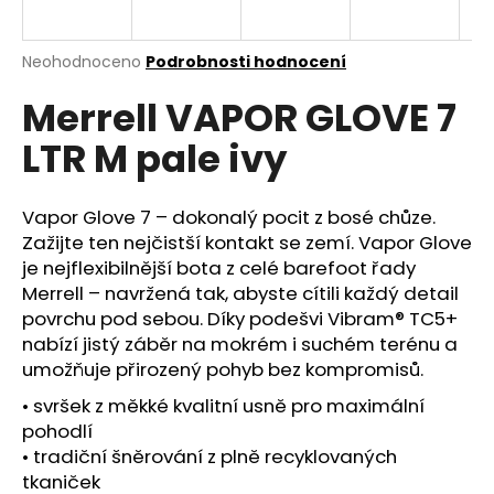
a
j
Průměrné
Neohodnoceno
Podrobnosti hodnocení
í
hodnocení
Merrell VAPOR GLOVE 7
produktu
t
je
?
LTR M pale ivy
0,0
z
5
hvězdiček.
Vapor Glove 7 – dokonalý pocit z bosé chůze.
Zažijte ten nejčistší kontakt se zemí. Vapor Glove
HLEDAT
je nejflexibilnější bota z celé barefoot řady
Merrell – navržená tak, abyste cítili každý detail
povrchu pod sebou. Díky podešvi Vibram® TC5+
nabízí jistý záběr na mokrém i suchém terénu a
D
umožňuje přirozený pohyb bez kompromisů.
o
p
• svršek z měkké kvalitní usně pro maximální
o
pohodlí
r
• tradiční šněrování z plně recyklovaných
u
tkaniček