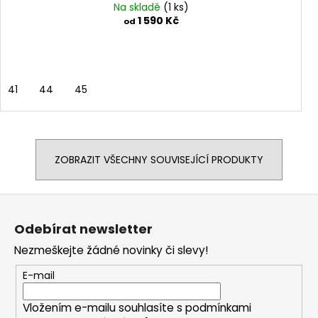
Na skladě
(1 ks)
1 590 Kč
od
41
44
45
ZOBRAZIT VŠECHNY SOUVISEJÍCÍ PRODUKTY
Z
á
Odebírat newsletter
p
Nezmeškejte žádné novinky či slevy!
a
t
E-mail
í
Vložením e-mailu souhlasíte s
podmínkami