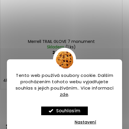
Merrell TRAIL GLOVE 7 monument
Skladem
(1 ks)
2 999 Kč
Tento web používá soubory cookie. Dalším
48
procházením tohoto webu vyjadřujete
souhlas s jejich používáním.. Více informací
zde
.
ZOBRAZIT VŠECHNY PODOBNÉ PRODUKTY
Souhlasím
Nastavení
Související produkty