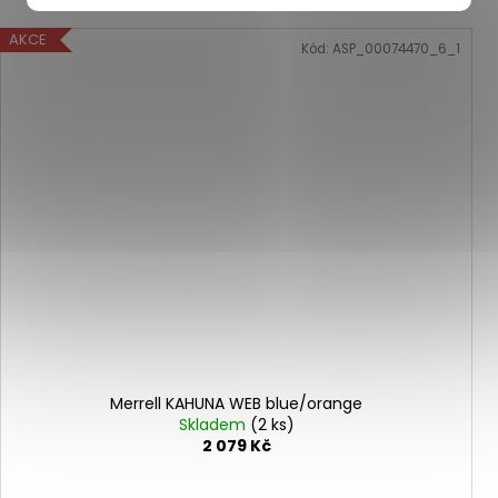
AKCE
Kód:
ASP_00074470_6_1
Merrell KAHUNA WEB blue/orange
Skladem
(2 ks)
2 079 Kč