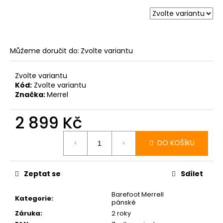
Můžeme doručit do:
Zvolte variantu
Zvolte variantu
Kód:
Zvolte variantu
Značka:
Merrel
2 899 Kč
Měrná
cena:
DO KOŠÍKU
Zeptat se
Sdílet
Barefoot Merrell
Kategorie
:
pánské
Záruka
:
2 roky