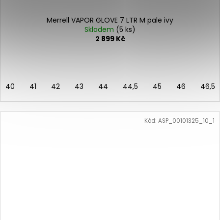
Merrell VAPOR GLOVE 7 LTR M pale ivy
Skladem
(5 ks)
2 899 Kč
40
41
42
43
44
44,5
45
46
46,5
Kód:
ASP_00101325_10_1