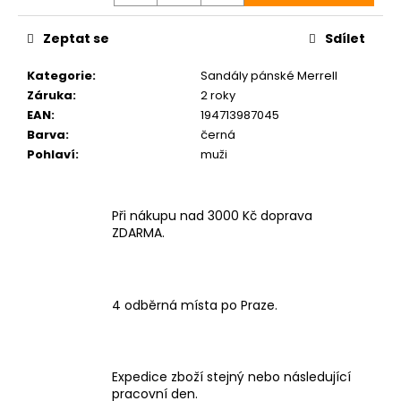
Zeptat se
Sdílet
Kategorie
:
Sandály pánské Merrell
Záruka
:
2 roky
EAN
:
194713987045
Barva
:
černá
Pohlaví
:
muži
Při nákupu nad 3000 Kč doprava
ZDARMA.
4 odběrná místa po Praze.
Expedice zboží stejný nebo následující
pracovní den.