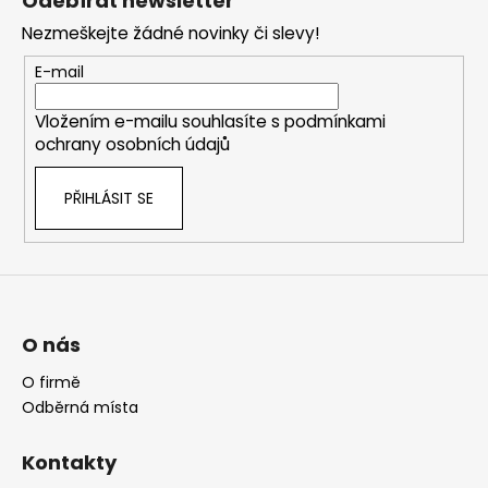
Odebírat newsletter
p
Nezmeškejte žádné novinky či slevy!
a
t
E-mail
í
Vložením e-mailu souhlasíte s
podmínkami
ochrany osobních údajů
PŘIHLÁSIT SE
O nás
O firmě
Odběrná místa
Kontakty