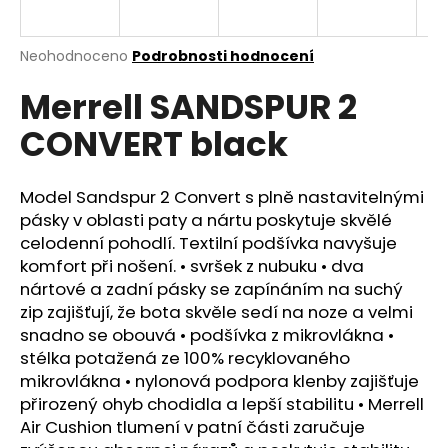
a
j
Průměrné
Neohodnoceno
Podrobnosti hodnocení
í
hodnocení
Merrell SANDSPUR 2
produktu
t
je
?
CONVERT black
0,0
z
5
hvězdiček.
Model Sandspur 2 Convert s plně nastavitelnými
pásky v oblasti paty a nártu poskytuje skvělé
HLEDAT
celodenní pohodlí. Textilní podšívka navyšuje
komfort při nošení. • svršek z nubuku • dva
nártové a zadní pásky se zapínáním na suchý
zip zajišťují, že bota skvěle sedí na noze a velmi
D
snadno se obouvá • podšívka z mikrovlákna •
o
stélka potažená ze 100% recyklovaného
p
mikrovlákna • nylonová podpora klenby zajišťuje
o
přirozený ohyb chodidla a lepší stabilitu • Merrell
r
Air Cushion tlumení v patní části zaručuje
u