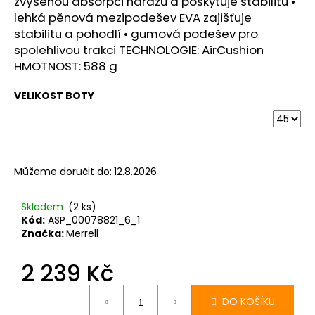
č
zvýšenou absorpci nárazů a poskytuje stabilitu •
u
lehká pěnová mezipodešev EVA zajišťuje
j
stabilitu a pohodlí • gumová podešev pro
e
spolehlivou trakci TECHNOLOGIE: AirCushion
m
HMOTNOST: 588 g
e
VELIKOST BOTY
BOTY
CRAFT
PURE
TRAIL
PRO
Můžeme doručit do:
12.8.2026
-
ČERVENÁ
Skladem
(2 ks)
3
Kód:
ASP_00078821_6_1
290
Značka:
Merrell
Kč
2 239 Kč
Měrná
cena:
DO KOŠÍKU