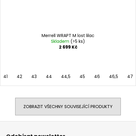
Merrell WRAPT M lost lilac
Skladem
(>5 ks)
2 699 Kč
41
42
43
44
44,5
45
46
46,5
47
ZOBRAZIT VŠECHNY SOUVISEJÍCÍ PRODUKTY
Z
á