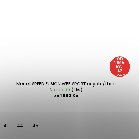
OD
1 599
KČ
AŽ
–24 %
Merrell SPEED FUSION WEB SPORT coyote/khaki
Na skladě
(1 ks)
1 590 Kč
od
41
44
45