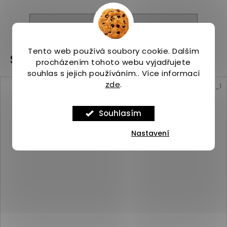
ZOBRAZIT VŠECHNY PODOBNÉ PRODUKTY
Tento web používá soubory cookie. Dalším
Související produkty
procházením tohoto webu vyjadřujete
souhlas s jejich používáním.. Více informací
zde
.
Kód:
ASP_00101420_1_1
Souhlasím
Nastavení