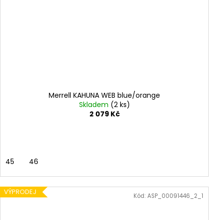
Merrell KAHUNA WEB blue/orange
Skladem
(2 ks)
2 079 Kč
45
46
VÝPRODEJ
Kód:
ASP_00091446_2_1