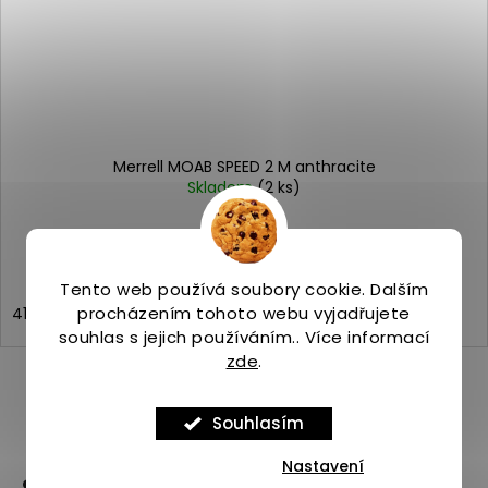
Merrell MOAB SPEED 2 M anthracite
Skladem
(2 ks)
3 190 Kč
Tento web používá soubory cookie. Dalším
procházením tohoto webu vyjadřujete
41
42
43
44
44,5
45
46,5
41,5
souhlas s jejich používáním.. Více informací
zde
.
ZOBRAZIT VŠECHNY PODOBNÉ PRODUKTY
Souhlasím
Nastavení