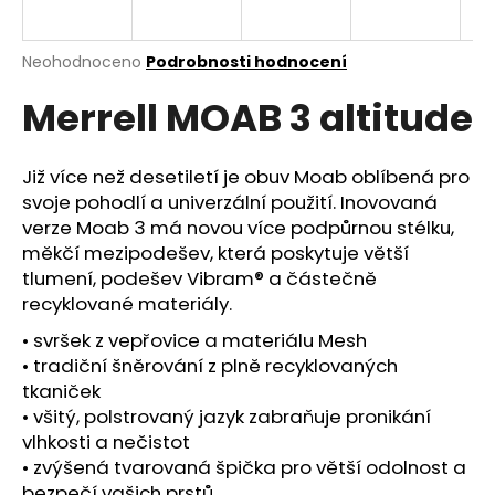
a
j
Průměrné
Neohodnoceno
Podrobnosti hodnocení
í
hodnocení
Merrell MOAB 3 altitude
produktu
t
je
?
0,0
z
Již více než desetiletí je obuv Moab oblíbená pro
5
svoje pohodlí a univerzální použití. Inovovaná
hvězdiček.
verze Moab 3 má novou více podpůrnou stélku,
měkčí mezipodešev, která poskytuje větší
HLEDAT
tlumení, podešev Vibram® a částečně
recyklované materiály.
• svršek z vepřovice a materiálu Mesh
D
• tradiční šněrování z plně recyklovaných
o
tkaniček
p
• všitý, polstrovaný jazyk zabraňuje pronikání
o
vlhkosti a nečistot
r
• zvýšená tvarovaná špička pro větší odolnost a
u
bezpečí vašich prstů