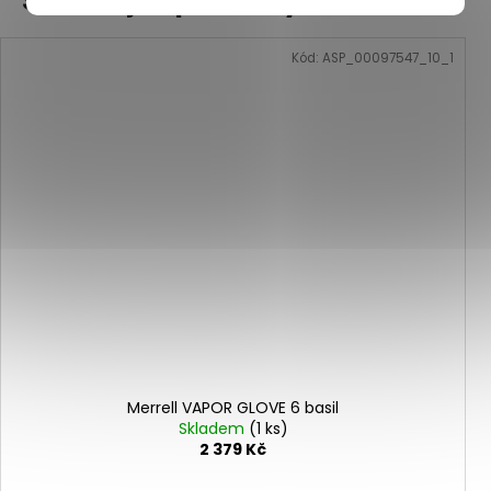
Související produkty
Kód:
ASP_00097547_10_1
Merrell VAPOR GLOVE 6 basil
Skladem
(1 ks)
2 379 Kč