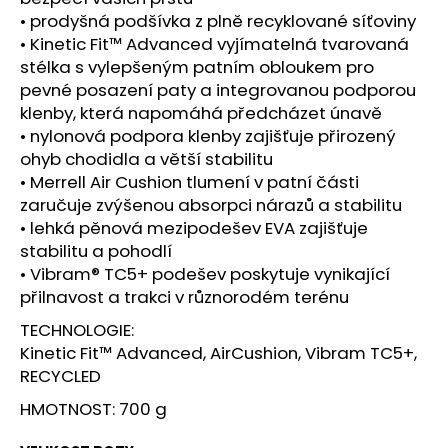
č
• prodyšná podšívka z plně recyklované síťoviny
u
• Kinetic Fit™ Advanced vyjímatelná tvarovaná
j
stélka s vylepšeným patním obloukem pro
e
m
pevné posazení paty a integrovanou podporou
e
klenby, která napomáhá předcházet únavě
• nylonová podpora klenby zajišťuje přirozený
ohyb chodidla a větší stabilitu
BOTY
• Merrell Air Cushion tlumení v patní části
CRAFT
zaručuje zvýšenou absorpci nárazů a stabilitu
CTM
ULTRA
• lehká pěnová mezipodešev EVA zajišťuje
3
stabilitu a pohodlí
-
• Vibram® TC5+ podešev poskytuje vynikající
BÉŽOVÁ
přilnavost a trakci v různorodém terénu
1
599
TECHNOLOGIE:
Kč
Původně:
Kinetic Fit™ Advanced, AirCushion, Vibram TC5+,
1
RECYCLED
990
Kč
HMOTNOST: 700 g