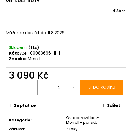
VELIKOST BOTY
Můžeme doručit do:
11.8.2026
Skladem
(1 ks)
Kód:
ASP_00083696_11_1
Značka:
Merrel
3 090 Kč
Měrná
cena:
DO KOŠÍKU
Zeptat se
Sdílet
Outdoorové boty
Kategorie
:
Merrell - pánské
Záruka
:
2 roky