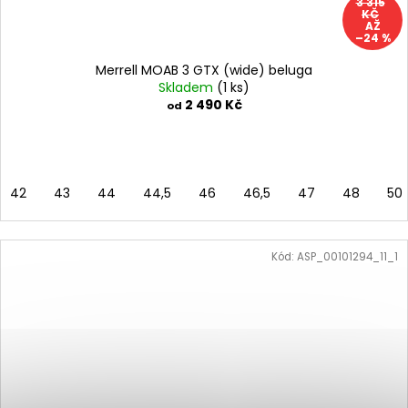
3 315
KČ
AŽ
–24 %
Merrell MOAB 3 GTX (wide) beluga
Skladem
(1 ks)
2 490 Kč
od
42
43
44
44,5
46
46,5
47
48
50
Kód:
ASP_00101294_11_1