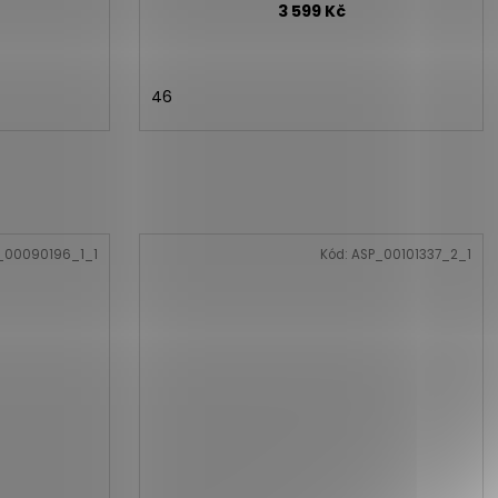
3 599 Kč
46
_00090196_1_1
Kód:
ASP_00101337_2_1