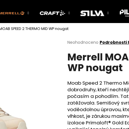
 MOAB SPEED 2 THERMO MID WP nougat
Co potřebujete najít?
Průměrné
Neohodnoceno
Podrobnosti
hodnocení
Merrell MOA
produktu
HLEDAT
je
WP nougat
0,0
z
5
Doporučujeme
hvězdiček.
Moab Speed 2 Thermo Mid 
dobrodruhy, kteří nechtě
počasím a pohodlím. Tato 
zatěžovala. Semišový svr
voděodolnou úpravou, kte
vlhkost, je zárukou maxi
izolace Primaloft® Gold E