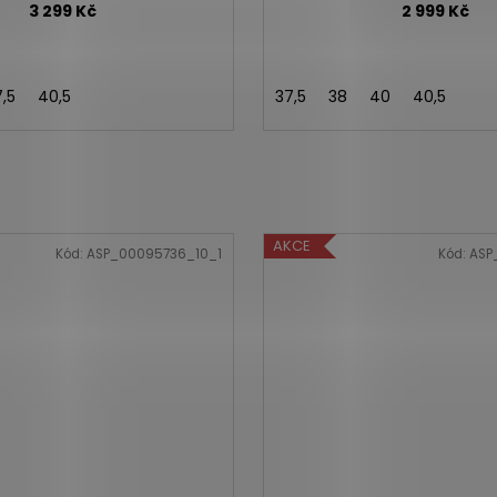
3 299 Kč
2 999 Kč
7,5
40,5
37,5
38
40
40,5
AKCE
Kód:
ASP_00095736_10_1
Kód:
ASP