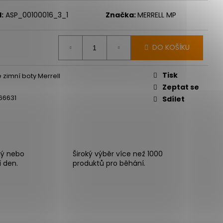
:
ASP_00100016_3_1
Značka:
MERRELL MP
DO KOŠÍKU
Tisk
zimní boty Merrell
Zeptat se
66631
Sdílet
ný nebo
Široký výběr více než 1000
í den.
produktů pro běhání.