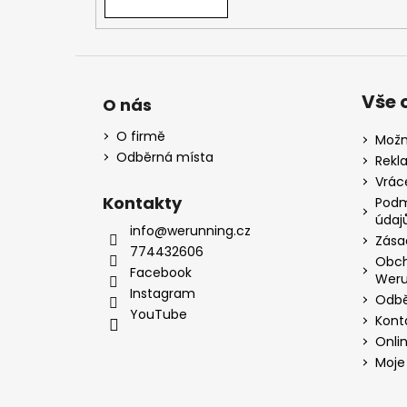
Vše 
O nás
O firmě
Možn
Odběrná místa
Rekl
Vrác
Kontakty
Podm
údaj
info@werunning.cz
Zása
774432606
Obch
Facebook
Weru
Instagram
Odbě
YouTube
Kont
Onli
Moje