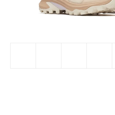
SAUCONY ENDORPHIN AZURA
VIZIRED/BLACK
3 999 Kč