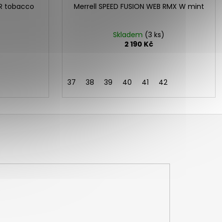
TR tobacco
Merrell SPEED FUSION WEB RMX W mint
Skladem
(3 ks)
2 190 Kč
37
38
39
40
41
42