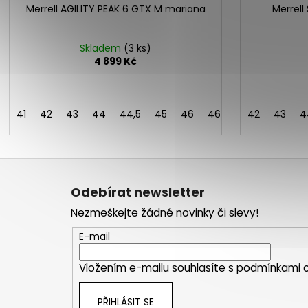
Merrell AGILITY PEAK 6 GTX M mariana
Merrell
Skladem
(3 ks)
4 899 Kč
41
42
43
44
44,5
45
46
46,5
48
42
49
43
43
4
Z
á
Odebírat newsletter
p
Nezmeškejte žádné novinky či slevy!
a
t
E-mail
í
Vložením e-mailu souhlasíte s
podmínkami o
PŘIHLÁSIT SE