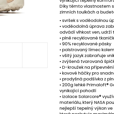
vynikající tepelný komfor
BOTY CRAFT CTM ULTRA TRAIL - ŠEDÁ
SAUCONY XODUS
Díky těmto vlastnostem se
1 599 Kč
2 999 Kč
zimních toulkách a budet
Původně:
1 990 Kč
Původně:
4 299
• svršek s voděodolnou ú
• voděodolná úprava zabr
odvádí vlhkost ven, udrží
• plně recyklované tkanič
• 90% recyklované pásky
• polstrovaný límec kole
• všitý jazyk zabraňuje vni
• zvýšená tvarovaná špič
• D-kroužek na připevnění
• kovové háčky pro snadn
• prodyšná podšívka z pln
• 200g lehké Primaloft® G
vynikající pohodlí
• izolace Solarcore® využ
materiálu, který NASA pou
nejlepší tepelný výkon ve
která poskytuje maximáln