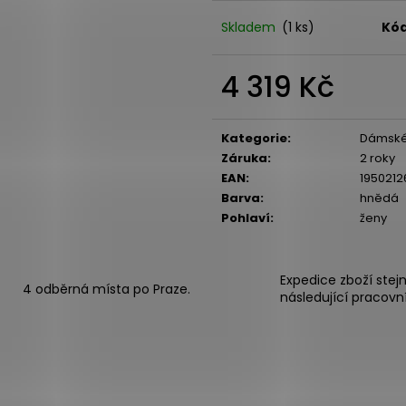
Skladem
(1 ks)
Kód
4 319 Kč
Měrná
cena:
Kategorie
:
Dámské 
Záruka
:
2 roky
EAN
:
1950212
Barva
:
hnědá
Pohlaví
:
ženy
Expedice zboží stej
4 odběrná místa po Praze.
následující pracovn