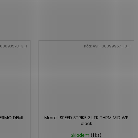
00093578_3_1
Kód:
ASP_00099957_10_1
HERMO DEMI
Merrell SPEED STRIKE 2 LTR THRM MID WP
black
Skladem
(1 ks)