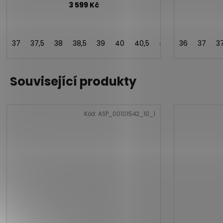
3 599 Kč
37
37,5
38
38,5
39
40
40,5
41
42
36
42,5
37
3
Související produkty
Kód:
ASP_00101542_10_1