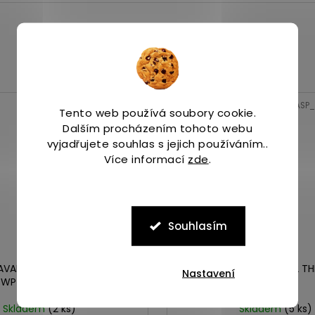
Kód:
ASP_00084755_1_1
Kód:
ASP_
Tento web používá soubory cookie.
Dalším procházením tohoto webu
vyjadřujete souhlas s jejich používáním..
Více informací
zde
.
Souhlasím
RAVADA EDGE 2 THERMO MID
Merrell BRAVADA EDGE 2 T
Nastavení
WP black/arona
WP fog
Skladem
(2 ks)
Skladem
(5 ks)