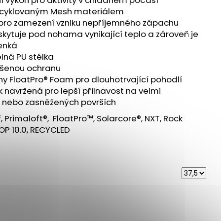
recyklovaným Mesh materiálem
 pro zamezení vzniku nepříjemného zápachu
kytuje pod nohama vynikající teplo a zároveň je
enká
lná PU stélka
výšenou ochranu
ny FloatPro® Foam pro dlouhotrvající pohodlí
 navržená pro lepší přilnavost na velmi
h nebo zasněžených površích
Primaloft®, FloatPro™, Solarcore®, NXT, Rock
ROP 10.0, RECYCLED