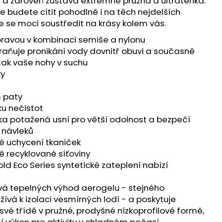
t a zároveň zůstává extrémně pružná a ultratenká.
 ULTRA 3 BLACK/DUSK
 budete cítit pohodlně i na těch nejdelších
e se moci soustředit na krásy kolem vás.
 Kč
pravou v kombinaci semiše a nylonu
aňuje pronikání vody dovnitř obuvi a současně
 tak vaše nohy v suchu
ky
m paty
ku nečistot
ka potažená usní pro větší odolnost a bezpečí
 návleků
é uchycení tkaniček
ě recyklované síťoviny
old Eco Series syntetické zateplení nabízí
ívá tepelných výhod aerogelu - stejného
žívá k izolaci vesmírných lodí - a poskytuje
 své třídě v pružné, prodyšné nízkoprofilové formě,
í výkon pro aktivity v chladném počasí