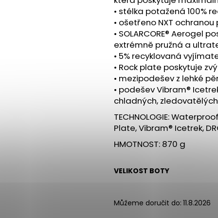
• stélka potažená 100% 
• ošetřeno NXT ochranou
• SOLARCORE® Aerogel pos
extrémně pružná a ultrat
• 5% recyklovaná vyjímate
• Rock plate poskytuje z
• mezipodešev z lehké pě
• podešev Vibram® Icetrek
chladných, zledovatělýc
TECHNOLOGIE: Waterproof, 
Plate, Vibram® Icetrek, D
HMOTNOST: 870 g
VELIKOST BOTY
Můžeme doručit do:
11.8.2026