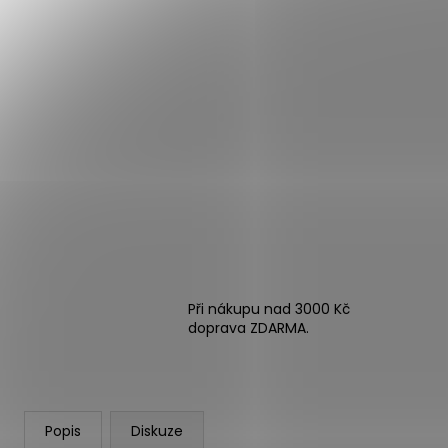
Při nákupu nad 3000 Kč
doprava ZDARMA.
Popis
Diskuze