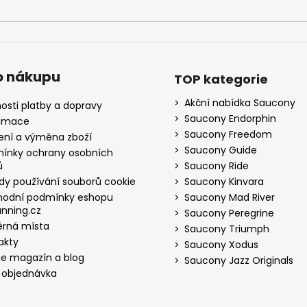
o nákupu
TOP kategorie
Akční nabídka Saucony
osti platby a dopravy
Saucony Endorphin
amace
Saucony Freedom
ení a výměna zboží
Saucony Guide
ínky ochrany osobních
ů
Saucony Ride
dy používání souborů cookie
Saucony Kinvara
odní podmínky eshopu
Saucony Mad River
nning.cz
Saucony Peregrine
rná místa
Saucony Triumph
akty
Saucony Xodus
ne magazín a blog
Saucony Jazz Originals
 objednávka