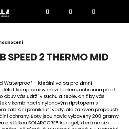
Hledat
Přihlášení
Nákupní
Akce
košík
 hodnocení
B SPEED 2 THERMO MID
Waterproof – ideální volba pro zimní
jí dělat kompromisy mezi teplem, ochranou před
obuv vás udrží v suchu a teple, aniž by vás
šek v kombinaci s nylonovým ripstopem s
rá zabrání proniknutí vody, ale zároveň propouští
Následující
mální ochrany. Boty jsou navíc vybaveny 200 gramy
co a stélkou SOLARCORE® Aerogel, která nabízí