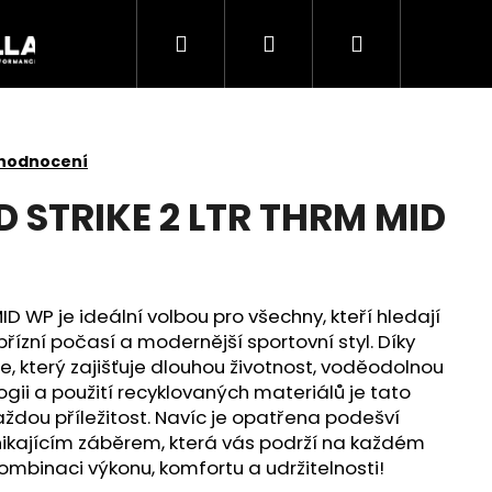
Hledat
Přihlášení
Nákupní
Akce
košík
 hodnocení
D STRIKE 2 LTR THRM MID
D WP je ideální volbou pro všechny, kteří hledají
řízní počasí a modernější sportovní styl. Díky
ůže, který zajišťuje dlouhou životnost, voděodolnou
ogii a použití recyklovaných materiálů je tato
aždou příležitost. Navíc je opatřena podešví
Následující
ynikajícím záběrem, která vás podrží na každém
kombinaci výkonu, komfortu a udržitelnosti!