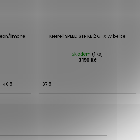
igeon/limone
Merrell SPEED STRIKE 2 GTX W belize
Skladem
(1 ks)
3 190 Kč
40,5
37,5