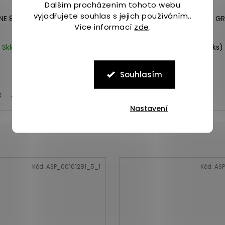
Dalším procházením tohoto webu
vyjadřujete souhlas s jejich používáním..
PINE 83 SNKR RECRAFT MID WP
Merrell THERMO SNOW GR
Více informací
zde
.
black
black
Skladem
(3 ks)
Skladem
(3 ks)
2 474 Kč
4 299 Kč
Souhlasím
3
44
44,5
46,5
43,5
41,5
40
41
41,5
Nastavení
Kód:
ASP_00101281_5_1
Kód:
ASP