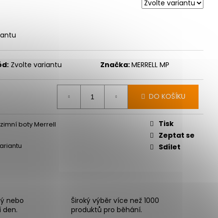
iantu
ód:
Zvolte variantu
Značka:
MERRELL MP
DO KOŠÍKU
Tisk
zimní boty Merrell
Zeptat se
variantu
Sdílet
ný nebo
Široký výběr více než 1000
í den.
produktů pro běhání.