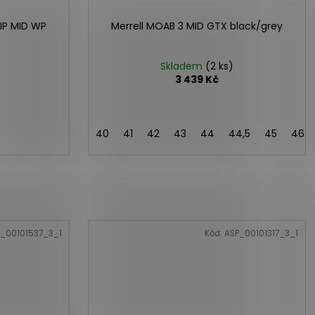
IP MID WP
Merrell MOAB 3 MID GTX black/grey
Skladem
(2 ks)
3 439 Kč
40
41
42
43
44
44,5
45
46
_00101537_3_1
Kód:
ASP_00101317_3_1