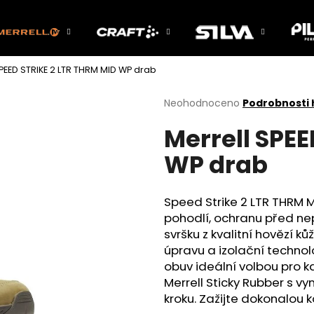
SPEED STRIKE 2 LTR THRM MID WP drab
Co potřebujete najít?
Průměrné
Neohodnoceno
Podrobnosti
hodnocení
Merrell SPEE
produktu
HLEDAT
je
WP drab
0,0
z
5
Doporučujeme
hvězdiček.
Speed Strike 2 LTR THRM MI
pohodlí, ochranu před nep
svršku z kvalitní hovězí k
úpravu a izolační technol
obuv ideální volbou pro k
Merrell Sticky Rubber s v
kroku. Zažijte dokonalou 