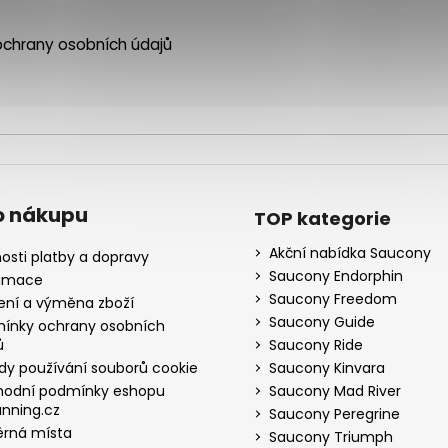
chrany osobních údajů
o nákupu
TOP kategorie
Akční nabídka Saucony
osti platby a dopravy
Saucony Endorphin
amace
Saucony Freedom
ení a výměna zboží
Saucony Guide
ínky ochrany osobních
ů
Saucony Ride
dy používání souborů cookie
Saucony Kinvara
odní podmínky eshopu
Saucony Mad River
nning.cz
Saucony Peregrine
rná místa
Saucony Triumph