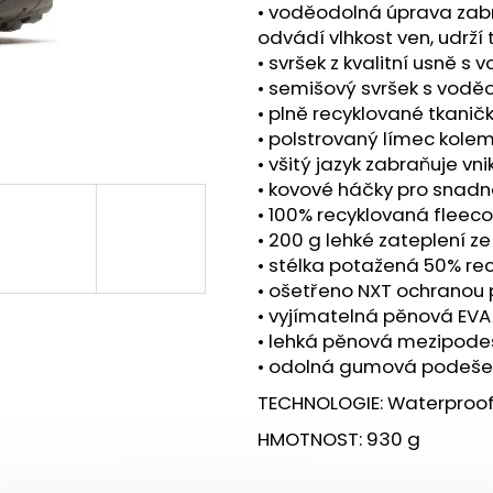
BOTY CRAFT PACER 2 - ORANŽOVÁ
BOTY CRAFT KYP
• voděodolná úprava zabr
3 490 Kč
7 990 Kč
odvádí vlhkost ven, udrží
• svršek z kvalitní usně 
• semišový svršek s vod
• plně recyklované tkanič
• polstrovaný límec kole
• všitý jazyk zabraňuje vni
• kovové háčky pro snadn
• 100% recyklovaná fleec
• 200 g lehké zateplení ze
• stélka potažená 50% r
• ošetřeno NXT ochranou
• vyjímatelná pěnová EVA
• lehká pěnová mezipodeše
• odolná gumová podešev 
TECHNOLOGIE: Waterproof,
HMOTNOST: 930 g