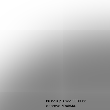
Při nákupu nad 3000 Kč
doprava ZDARMA.