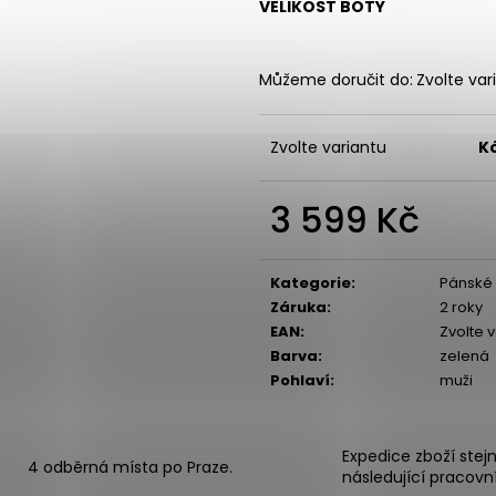
VELIKOST BOTY
Můžeme doručit do:
Zvolte var
Zvolte variantu
K
3 599 Kč
Měrná
cena:
Kategorie
:
Pánské 
Záruka
:
2 roky
EAN
:
Zvolte 
Barva
:
zelená
Pohlaví
:
muži
Expedice zboží stej
4 odběrná místa po Praze.
následující pracovn