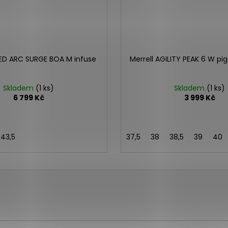
EED ARC SURGE BOA M infuse
Merrell AGILITY PEAK 6 W p
Skladem
(1 ks)
Skladem
(1 ks)
6 799 Kč
3 999 Kč
43,5
37,5
38
38,5
39
40