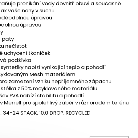
E PRO - ZELENÁ
aňuje pronikání vody dovnitř obuvi a současně
 tak vaše nohy v suchu
s voděodolnou úpravou
ěodolnou úpravou
ky
m paty
ku nečistot
é uchycení tkaniček
ová podšívka
 syntetiky nabízí vynikající teplo a pohodlí
ecyklovaným Mesh materiálem
 pro zamezení vzniku nepříjemného zápachu
 stélka z 50% recyklovaného materiálu
v EVA nabízí stabilitu a pohodlí
Merrell pro spolehlivý záběr v různorodém terénu
 34-24 STACK, 10.0 DROP, RECYCLED