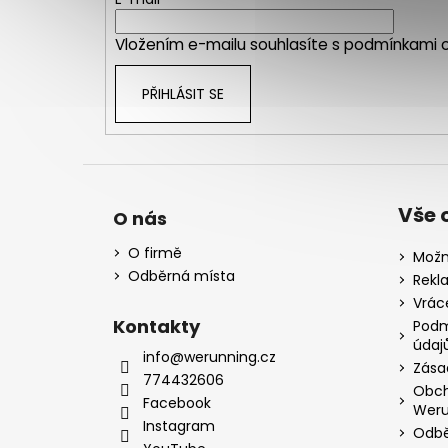
t
í
Vložením e-mailu souhlasíte s
podmínkami o
PŘIHLÁSIT SE
Vše 
O nás
O firmě
Možn
Odběrná místa
Rekl
Vrác
Kontakty
Podm
údaj
info@werunning.cz
Zása
774432606
Obch
Facebook
Weru
Instagram
Odbě