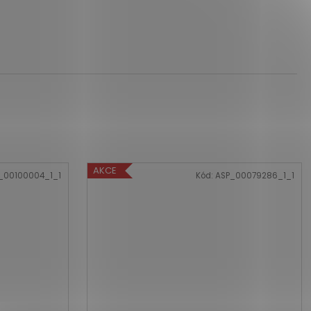
AKCE
_00100004_1_1
Kód:
ASP_00079286_1_1