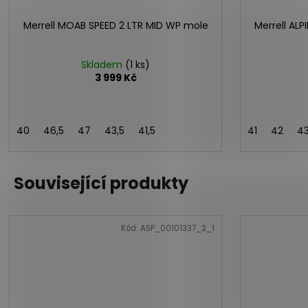
Merrell MOAB SPEED 2 LTR MID WP mole
Merrell AL
Skladem
(1 ks)
3 999 Kč
40
46,5
47
43,5
41,5
41
42
4
Související produkty
Kód:
ASP_00101337_2_1