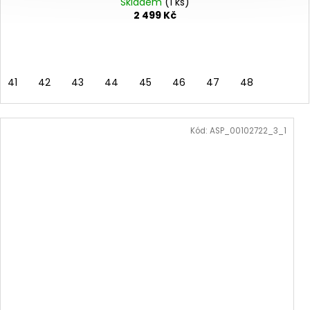
Skladem
(1 ks)
2 499 Kč
41
42
43
44
45
46
47
48
Kód:
ASP_00102722_3_1