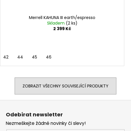
Merrell KAHUNA III earth/espresso
Skladem
(2 ks)
2 399 Kč
42
44
45
46
ZOBRAZIT VŠECHNY SOUVISEJÍCÍ PRODUKTY
Z
á
Odebírat newsletter
p
Nezmeškejte žádné novinky či slevy!
a