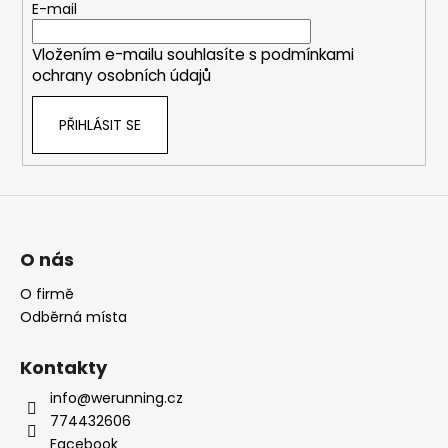
t
E-mail
í
Vložením e-mailu souhlasíte s
podmínkami
ochrany osobních údajů
PŘIHLÁSIT SE
O nás
O firmě
Odběrná místa
Kontakty
info@werunning.cz
774432606
Facebook