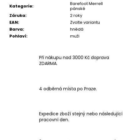
Barefoot Merrell
Kategorie
:
pánské
Záruka
:
2 roky
EAN
:
Zvolte variantu
Barva
:
hnědá
Pohlaví
:
muži
Při nákupu nad 3000 Kč doprava
ZDARMA.
4 odběrná místa po Praze.
Expedice zboží stejný nebo následující
pracovní den.