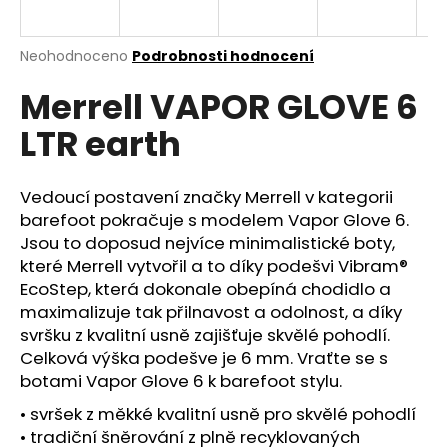
a
j
Průměrné
Neohodnoceno
Podrobnosti hodnocení
í
hodnocení
Merrell VAPOR GLOVE 6
produktu
t
je
?
LTR earth
0,0
z
5
hvězdiček.
Vedoucí postavení značky Merrell v kategorii
barefoot pokračuje s modelem Vapor Glove 6.
HLEDAT
Jsou to doposud nejvíce minimalistické boty,
které Merrell vytvořil a to díky podešvi Vibram®
EcoStep, která dokonale obepíná chodidlo a
maximalizuje tak přilnavost a odolnost, a díky
D
svršku z kvalitní usně zajišťuje skvělé pohodlí.
o
Celková výška podešve je 6 mm. Vraťte se s
p
botami Vapor Glove 6 k barefoot stylu.
o
r
• svršek z měkké kvalitní usně pro skvělé pohodlí
u
• tradiční šněrování z plně recyklovaných