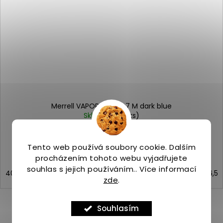
Merrell VAPOR GLOVE 7 M dark blue
Skladem
(>5 ks)
2 599 Kč
Tento web používá soubory cookie. Dalším
procházením tohoto webu vyjadřujete
souhlas s jejich používáním.. Více informací
40
41
42
43
44
44,5
45
46
46,5
zde
.
Souhlasím
ZOBRAZIT VŠECHNY PODOBNÉ PRODUKTY