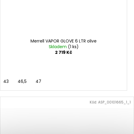
Merrell VAPOR GLOVE 6 LTR olive
Skladem
(1 ks)
2 719 Kč
43
46,5
47
Kód:
ASP_00101665_1_1