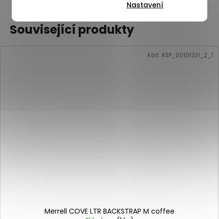
Nastavení
Související produkty
Kód:
ASP_00101231_2_1
Merrell COVE LTR BACKSTRAP M coffee