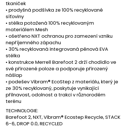
č
tkaniček
u
• prodyšná podšívka ze 100% recyklované
j
síťoviny
e
• stélka potažená 100% recyklovaným
m
materiálem Mesh
e
• ošetřeno NXT ochranou pro zamezení vzniku
nepříjemného zápachu
BOTY
• 30% recyklovaná integrovaná pěnová EVA
CRAFT
stélka
ENDURANCE
• konstrukce Merrell Barefoot 2 drží chodidlo ve
3
-
své přirozené poloze a podporuje přirozený
BÍLÁ
nášlap
3
• podešev Vibram® EcoStep z materiálu, který je
990
ze 30% recyklovaný, poskytuje vynikající
Kč
přilnavost, odolnost a trakci v různorodém
terénu
TECHNOLOGIE:
Barefoot 2, NXT, Vibram® Ecostep Recycle, STACK
6-6, DROP 0.0, RECYCLED