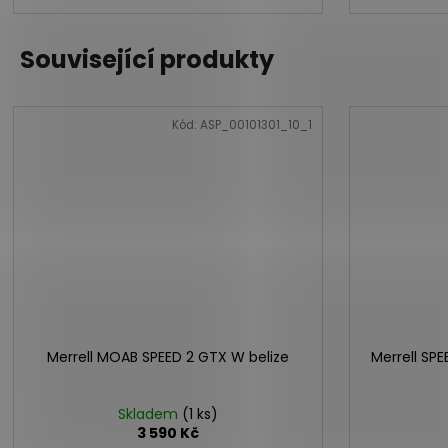
Související produkty
Kód:
ASP_00101301_10_1
Merrell MOAB SPEED 2 GTX W belize
Merrell SP
Skladem
(1 ks)
3 590 Kč