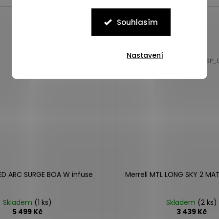
Souhlasím
Nastavení
NOVINKA
Kód:
ASP_00101282_3_1
Kód:
ASP_
EED ARC SURGE BOA W infuse
Merrell MTL LONG SKY 2 MA
Skladem
(1 ks)
Skladem
(2 ks)
5 499 Kč
3 439 Kč