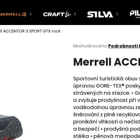
ll ACCENTOR 3 SPORT GTX rock
Co potřebujete najít?
Průměrné
Neohodnoceno
Podrobnosti
hodnocení
Merrell ACC
produktu
HLEDAT
je
0,0
z
Sportovní turistická obu
5
Doporučujeme
úpravou GORE-TEX® posky
hvězdiček.
strávených na stezce. • 
a zvyšuje prodyšnost při 
voděodolnou úpravnou ze 
šněrování z plně recyklov
pronikání vlhkosti a neči
a bezpečí • prodyšná podš
stélka • pěnová mezipode