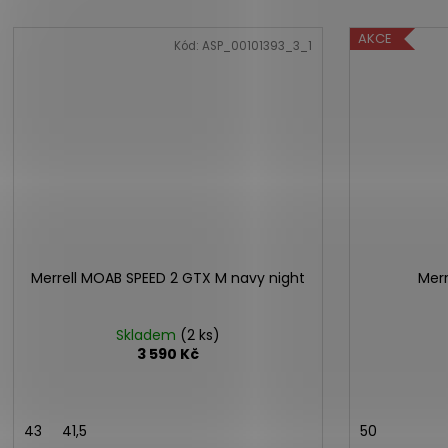
AKCE
Kód:
ASP_00101393_3_1
Merrell MOAB SPEED 2 GTX M navy night
Merr
Skladem
(2 ks)
3 590 Kč
43
41,5
50