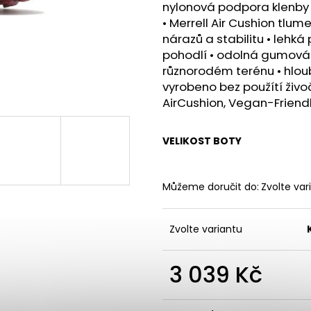
BOTY CRAFT PACER 2 - ORANŽOVÁ
BOTY CRAFT KYP
nylonová podpora klenby z
3 490 Kč
7 990 Kč
• Merrell Air Cushion tlum
nárazů a stabilitu • lehk
pohodlí • odolná gumová 
různorodém terénu • hlou
vyrobeno bez použítí živ
AirCushion, Vegan-Frien
VELIKOST BOTY
Můžeme doručit do:
Zvolte var
Zvolte variantu
3 039 Kč
Měrná
cena: