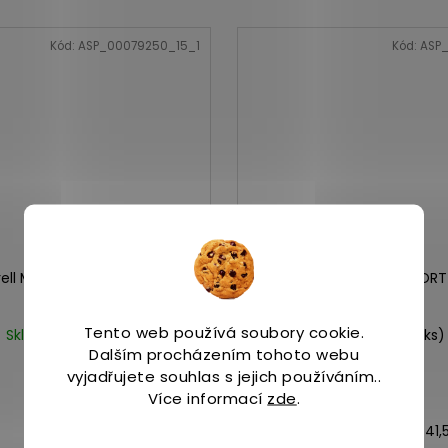
Kód:
ASP_00079250_15_1
Kód:
ASP_
ell MOAB 3 GTX olive
Merrell CLAYPOOL 2 SPORT
Tento web používá soubory cookie.
Skladem
(1 ks)
Skladem
(4 ks)
Dalším procházením tohoto webu
3 119 Kč
3 039 Kč
vyjadřujete souhlas s jejich používáním..
Více informací
zde
.
43
44,5
47
43,5
41,