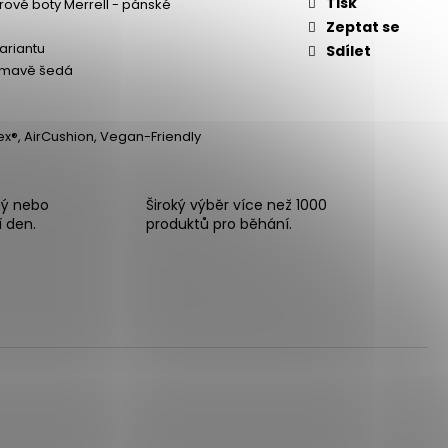
Tisk
ové boty Merrell - pánské
Zeptat se
variantu
Sdílet
 tmavě šedá
x®, AirCushion, Vegan-Friendly
ný nebo
Široký výběr více než 1000
í den.
produktů pro běhání.