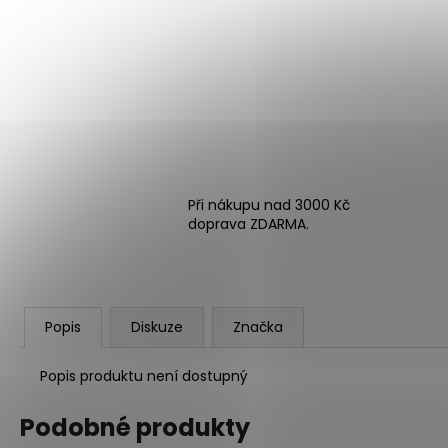
Při nákupu nad 3000 Kč
doprava ZDARMA.
Popis
Diskuze
Značka
Popis produktu není dostupný
Podobné produkty