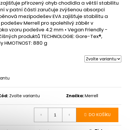
E PRO - ZELENÁ
ajišťuje přirozený ohyb chodidla a větší stabilitu
ení v patní části zaručuje zvýšenou absorpci
á pěnová mezipodešev EVA zajišťuje stabilitu a
podešev Merrell pro spolehlivý záběr v
bka vzoru podešve 4.2 mm • Vegan Friendly -
očišných produktů TECHNOLOGIE: Gore-Tex®,
dly HMOTNOST: 880 g
iantu
Kód:
Zvolte variantu
Značka:
Merrell
DO KOŠÍKU