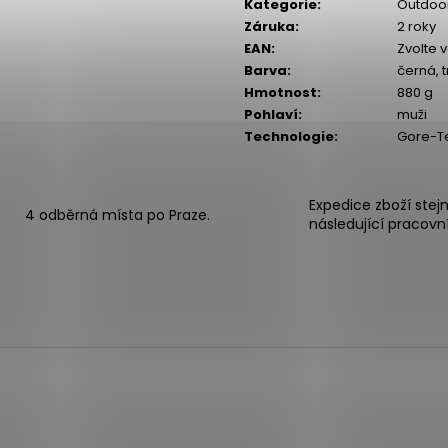
Kategorie
:
Outdoor
Záruka
:
2 roky
EAN
:
Zvolte 
Barva
:
černá,
Hmotnost
:
880 g
Pohlaví
:
muži
Technologie
:
Gore-Te
Expedice zboží stej
4 odběrná místa po Praze.
následující pracovn