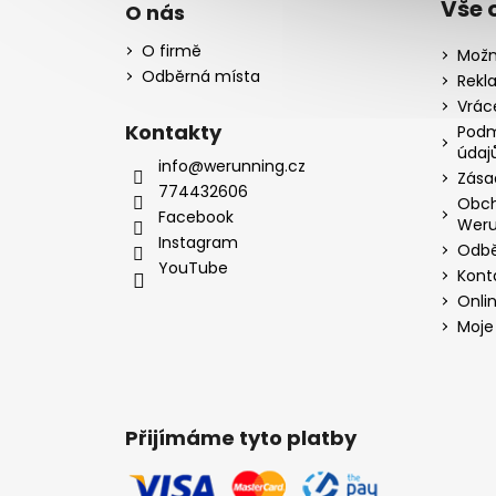
Vše 
O nás
O firmě
Možn
Odběrná místa
Rekl
Vrác
Kontakty
Podm
údaj
info@werunning.cz
Zása
774432606
Obch
Facebook
Weru
Instagram
Odbě
YouTube
Kont
Onli
Moje
Přijímáme tyto platby