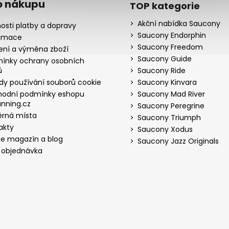
o nákupu
TOP kategorie
Akční nabídka Saucony
osti platby a dopravy
Saucony Endorphin
amace
Saucony Freedom
ení a výměna zboží
Saucony Guide
ínky ochrany osobních
ů
Saucony Ride
dy používání souborů cookie
Saucony Kinvara
odní podmínky eshopu
Saucony Mad River
nning.cz
Saucony Peregrine
rná místa
Saucony Triumph
akty
Saucony Xodus
ne magazín a blog
Saucony Jazz Originals
 objednávka