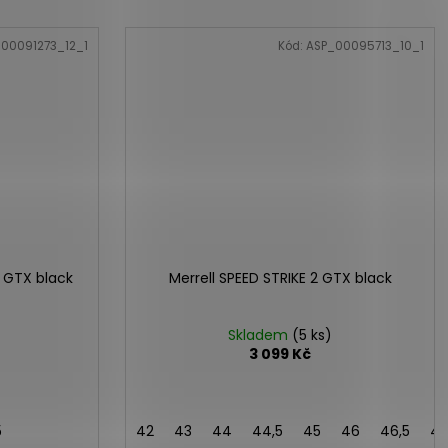
00091273_12_1
Kód:
ASP_00095713_10_1
 GTX black
Merrell SPEED STRIKE 2 GTX black
Skladem
(5 ks)
3 099 Kč
5
42
43
44
44,5
45
46
46,5
4