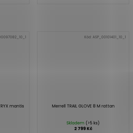
00097082_10_1
Kód:
ASP_00101401_10_1
TRYX mantis
Merrell TRAIL GLOVE 8 M rattan
Skladem
(>5 ks)
2 799 Kč