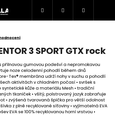
Hledat
Přihlášení
Nákupní
Akce
košík
 hodnocení
ENTOR 3 SPORT GTX rock
v s přilnavou gumovou podešví a nepromokavou
tuje noze celodenní pohodlí během dnů
Gore-Tex® membrána udrží nohy v suchu a pohodlí
všech aktivitách v chladném počasí • svršek s
syntetické kůže a materiálu Mesh • tradiční
aných tkaniček • všitý, polstrovaný jazyk zabraňuje
Následující
stot • zvýšená tvarovaná špička pro větší odolnost
ívka z plně recyklované síťoviny • vyjímatelná EVA
šev EVA se 100% recyklovanou horní vrstvou •