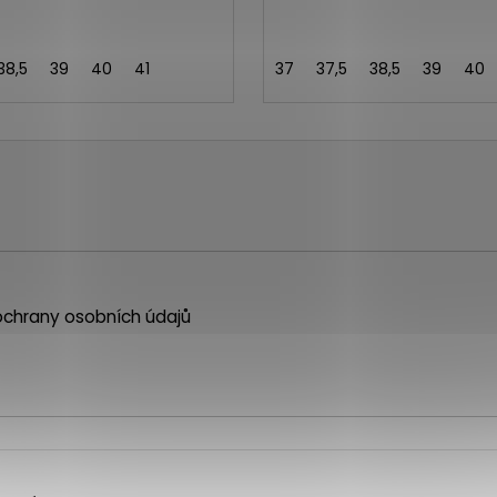
38,5
39
40
41
37
37,5
38,5
39
40
chrany osobních údajů