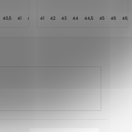
40,5
41
42
41
42
43
44
44,5
45
46
46,5