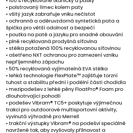
• 100% recyklované tkaničky a pásky
• polstrovaný límec kolem paty
• všitý jazyk zabraňuje vniku nečistot
• ochranná a oděruvzdorná syntetická pata a
špička pro větší odolnost a bezpečí
• poutka na patě a jazyku pro snadné obouvání
• plně recyklovaná prodyšná síťovina
• stélka potažená 100% recyklovanou síťovinou
• ošetřeno NXT ochranou pro zamezení vzniku
nepříjemného zápachu
• 50% recyklovaná vyjímatelná EVA stélka
• lehká technologie FlexPlate™ zajišťuje torzní
tuhost a stabilitu přední i podélní části chodidla
• mezipodešev z lehké pěny FloatPro® Foam pro
dlouhotrvající pohodlí
• podešev Vibram® TC5+ poskytuje výjimečnou
trakci pro outdoorové multisportovní aktivity,
vyvinutá výhradně pro Merrell
• trakční výstupky Vibram® na podešvi speciálně
navržené tak, aby zvyšovaly přilnavost a