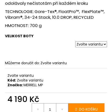
odolávaly nečistotám při každém kroku
TECHNOLOGIE: Gore-Tex®, FloatPro™, FlexPlate™,
Vibram®, 34-24 Stack, 10.0 DROP, RECYCLED
HMOTNOST: 700 g
VELIKOST BOTY
Můžeme doručit do:
Zvolte variantu
Zvolte variantu
Kód:
Zvolte variantu
Značka:
MERRELL MP
4 190 Kč
Měrná
cena:
DO KOŠÍKU