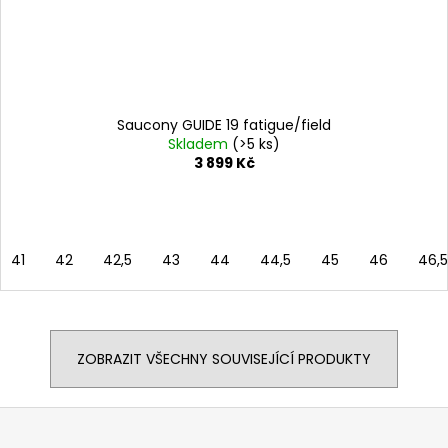
Saucony GUIDE 19 fatigue/field
Skladem
(>5 ks)
3 899 Kč
41
42
42,5
43
44
44,5
45
46
46,5
ZOBRAZIT VŠECHNY SOUVISEJÍCÍ PRODUKTY
Z
á