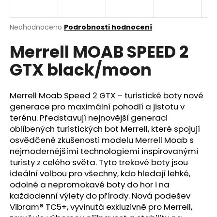
a
j
Průměrné
Neohodnoceno
Podrobnosti hodnocení
í
hodnocení
Merrell MOAB SPEED 2
produktu
t
je
?
GTX black/moon
0,0
z
5
hvězdiček.
Merrell Moab Speed 2 GTX – turistické boty nové
generace pro maximální pohodlí a jistotu v
HLEDAT
terénu. Představují nejnovější generaci
oblíbených turistických bot Merrell, které spojují
osvědčené zkušenosti modelu Merrell Moab s
nejmodernějšími technologiemi inspirovanými
D
turisty z celého světa. Tyto trekové boty jsou
o
ideální volbou pro všechny, kdo hledají lehké,
p
odolné a nepromokavé boty do hor i na
o
každodenní výlety do přírody. Nová podešev
r
Vibram® TC5+, vyvinutá exkluzivně pro Merrell,
u