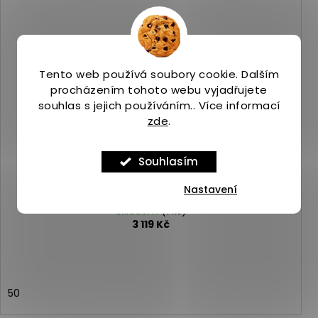
Tento web používá soubory cookie. Dalším
procházením tohoto webu vyjadřujete
souhlas s jejich používáním.. Více informací
zde
.
Souhlasím
Nastavení
Merrell MOAB 3 GTX bracken
Skladem
(1 ks)
3 119 Kč
50