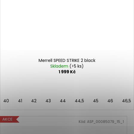
Merrell SPEED STRIKE 2 black
Skladem
(>5 ks)
1 999 Kč
40
41
42
43
44
44,5
45
46
46,5
AKCE
Kód:
ASP_00085079_15_1