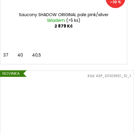
–10 %
Saucony SHADOW ORIGINAL pale pink/silver
Skladem
(>5 ks)
2 879 Kč
37
40
40,5
NOVINKA
Kód:
ASP_00103651_10_1