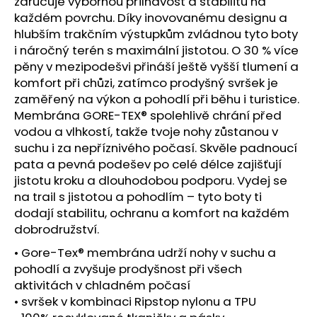
č
zaručuje výbornou přilnavost a stabilitu na
u
každém povrchu. Díky inovovanému designu a
j
hlubším trakčním výstupkům zvládnou tyto boty
e
i náročný terén s maximální jistotou. O 30 % více
m
pěny v mezipodešvi přináší ještě vyšší tlumení a
e
komfort při chůzi, zatímco prodyšný svršek je
zaměřený na výkon a pohodlí při běhu i turistice.
Membrána GORE-TEX® spolehlivě chrání před
TRIKO
vodou a vlhkostí, takže tvoje nohy zůstanou v
CRAFT
ACTIVE
suchu i za nepříznivého počasí. Skvěle padnoucí
EXTREME
pata a pevná podešev po celé délce zajišťují
X
jistotu kroku a dlouhodobou podporu. Vydej se
S
-
na trail s jistotou a pohodlím – tyto boty ti
BÍLÁ
dodají stabilitu, ochranu a komfort na každém
1
dobrodružství.
192
Kč
• Gore-Tex® membrána udrží nohy v suchu a
pohodlí a zvyšuje prodyšnost při všech
aktivitách v chladném počasí
• svršek v kombinaci Ripstop nylonu a TPU