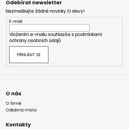
Odebírat newsletter
p
Nezmeškejte žádné novinky či slevy!
a
t
E-mail
í
Vložením e-mailu souhlasíte s
podmínkami
ochrany osobních údajů
PŘIHLÁSIT SE
O nás
O firmě
Odběrná místa
Kontakty