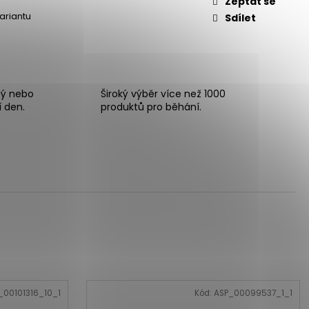
Zeptat se
variantu
Sdílet
ný nebo
Široký výběr více než 1000
í den.
produktů pro běhání.
_00101316_10_1
Kód:
ASP_00099537_1_1