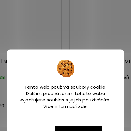
ll MOAB SPEED 2 black
Merrell SPEED STRIKE 2 G
night
Skladem
(>5 ks)
Skladem
(1 ks)
2 799 Kč
3 190 Kč
Tento web používá soubory cookie.
Dalším procházením tohoto webu
vyjadřujete souhlas s jejich používáním..
39
40
40,5
45
46
Více informací
zde
.