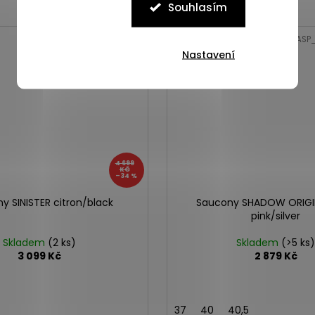
Souhlasím
Kód:
ASP_00086253_8_1
Kód:
ASP
Nastavení
4 699
KČ
–34 %
y SINISTER citron/black
Saucony SHADOW ORIGI
pink/silver
Skladem
(2 ks)
Skladem
(>5 ks)
3 099 Kč
2 879 Kč
37
40
40,5