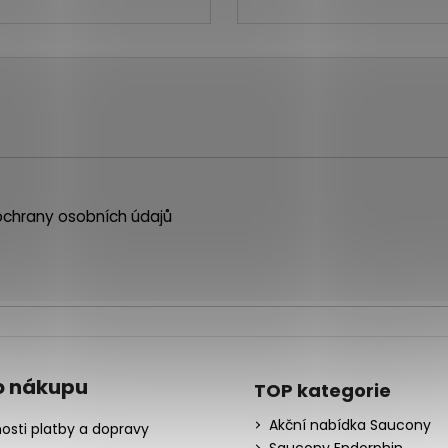
chrany osobních údajů
o nákupu
TOP kategorie
Akční nabídka Saucony
osti platby a dopravy
Saucony Endorphin