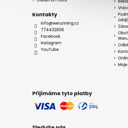
Rekl
Vrác
Kontakty
Podm
údaj
info@werunning.cz
Zása
774432606
Obch
Facebook
Weru
Instagram
Odbě
YouTube
Kont
Onli
Moje
Přijímáme tyto platby
Sledujte nás