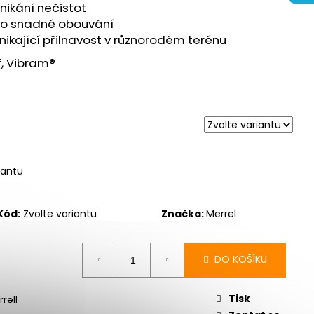
URANCE 3 - BÍLÁ
onikání nečistot
pro snadné obouvání
ikající přilnavost v různorodém terénu
, Vibram®
iantu
Kód:
Zvolte variantu
Značka:
Merrel
DO KOŠÍKU
Tisk
rell