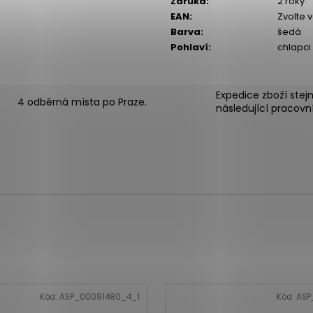
Záruka
:
2 roky
EAN
:
Zvolte 
Barva
:
šedá
Pohlaví
:
chlapci
Expedice zboží stej
4 odběrná místa po Praze.
následující pracovn
Kód:
ASP_00091480_4_1
Kód:
ASP