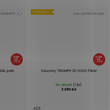
VÝPRODEJ
_00084577_3_1
Kód:
S20759-30-090
3 199
4 699
KČ
KČ
–10 %
–29 %
NAL pale
Saucony TRIUMPH 20 GOLD PALM
Na skladě
(1 ks)
3 290 Kč
42,5