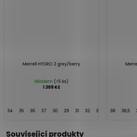
Merrell HYDRO 2 grey/berry
Merre
Skladem
(>5 ks)
1 359 Kč
34
35
36
37
30
29
31
32
33
38
38,5
Související produkty