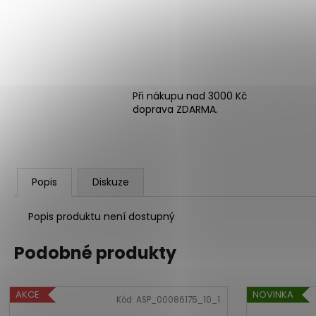
Při nákupu nad 3000 Kč
doprava ZDARMA.
Popis
Diskuze
Popis produktu není dostupný
Podobné produkty
AKCE
NOVINKA
Kód:
ASP_00086175_10_1