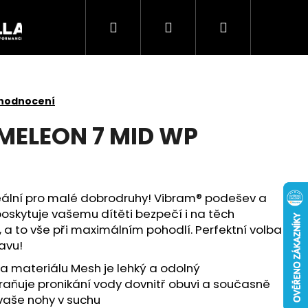
Hledat
Přihlášení
Nákupní
Akce
košík
 hodnocení
MELEON 7 MID WP
ideální pro malé dobrodruhy! Vibram® podešev a
oskytuje vašemu dítěti bezpečí i na těch
 a to vše při maximálním pohodlí. Perfektní volba
avu!
 a materiálu Mesh je lehký a odolný
Následující
aňuje pronikání vody dovnitř obuvi a současně
 vaše nohy v suchu