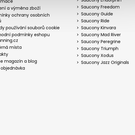
amace
Saucony Freedom
ení a výměna zboží
Saucony Guide
ínky ochrany osobních
ů
Saucony Ride
dy používání souborů cookie
Saucony Kinvara
odní podmínky eshopu
Saucony Mad River
nning.cz
Saucony Peregrine
rná místa
Saucony Triumph
akty
Saucony Xodus
ne magazín a blog
Saucony Jazz Originals
 objednávka