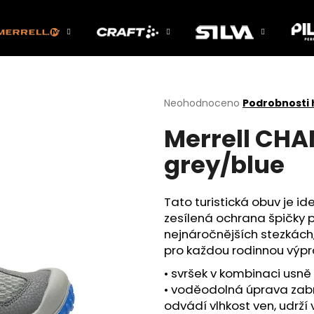
Co potřebujete najít?
Průměrné
Neohodnoceno
Podrobnosti
hodnocení
Merrell CHA
produktu
HLEDAT
je
grey/blue
0,0
z
5
Doporučujeme
hvězdiček.
Tato turistická obuv je 
zesílená ochrana špičky p
nejnáročnějších stezkách,
pro každou rodinnou výpr
• svršek v kombinaci usně
• voděodolná úprava zabr
odvádí vlhkost ven, udrží