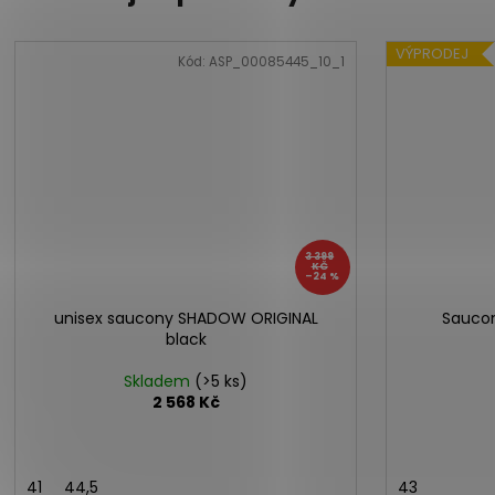
VÝPRODEJ
Kód:
ASP_00085445_10_1
3 399
KČ
–24 %
unisex saucony SHADOW ORIGINAL
Saucon
black
Skladem
(>5 ks)
2 568 Kč
41
44,5
43