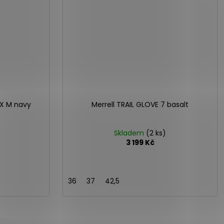
TX M navy
Merrell TRAIL GLOVE 7 basalt
Skladem
(2 ks)
3 199 Kč
36
37
42,5