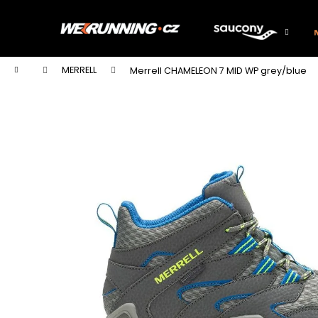
K
Přejít
na
o
obsah
Zpět
Zpět
š
do
do
í
Domů
MERRELL
Merrell CHAMELEON 7 MID WP grey/blue
k
obchodu
obchodu