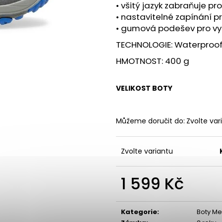
PILLAR PERFORMANCE TRIPLE
BOTY CRAFT END
• všitý jazyk zabraňuje pr
MAGNESIUM - LESNÍ PLODY, 200G
3 990 Kč
• nastavitelné zapínání 
1 090 Kč
• gumová podešev pro vyn
TECHNOLOGIE: Waterproof
HMOTNOST: 400 g
VELIKOST BOTY
Můžeme doručit do:
Zvolte var
Zvolte variantu
1 599 Kč
Měrná
cena:
Kategorie
:
Boty Mer